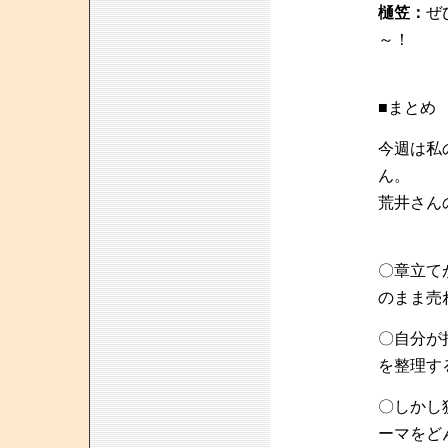
樋笠：
ぜ
～！
■まとめ
今週は私
ん。
荒井さん
〇章立て
のまま売
〇自分が
を整理す
〇しかし
ーマをど