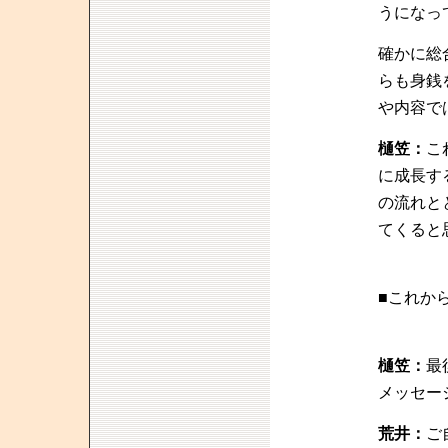
うになっ
確かに総
らも身銭
や内容で
樋笠：
こ
に成長す
の流れと
てくると
■これか
樋笠：
最
メッセー
荒井：
ご