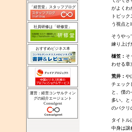
てができ
「経営堂」スタッフブログ
がよくわ
トピック
う視点と
社員研修は「研修堂」
そうやっ
練り上げ
おすすめビジネス本
樋笠：
そ
わせる章
荒井：
や
チェック
と、僕の
運営：経営コンサルティン
グの紹介エージェント
多い。と
Consulgent
のパクリ
タイトル
中身は譲