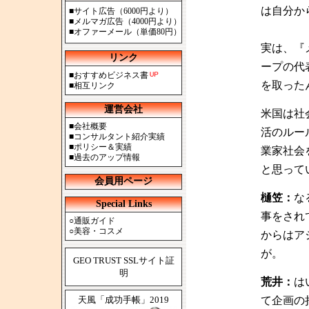
は自分か
■
サイト広告（6000円より）
■
メルマガ広告（4000円より）
■
オファーメール（単価80円）
実は、『
リンク
ープの代
■
おすすめビジネス書
を取った
■
相互リンク
運営会社
米国は社
■
会社概要
活のルー
■
コンサルタント紹介実績
■
ポリシー＆実績
業家社会
■
過去のアップ情報
と思って
会員用ページ
樋笠：
な
Special Links
事をされ
○
通販ガイド
○
美容・コスメ
からはア
が。
GEO TRUST SSLサイト証
明
荒井：
は
天風「成功手帳」2019
て企画の