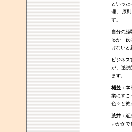
といった
理、 原
す。
自分の経
るか、役
けないと
ビジネス
が、逆説
ます。
樋笠：
本
業にすご
色々と教
荒井：
近
いかがで