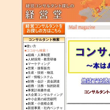
コンサルタント検索
■使い方
■ココから検索！
●
組織・人事制度
●
人材採用・教育研修
●
マーケティング
●
営業・接客販売
●
生産・技術・物流
●
IT・情報システム
●
財務・会計・資金調達
●
総務・法務・知的財産
●
事業計画書作成
●
大企業コンサルティング
●
中小企業の経営顧問
●
創業・小規模企業
●
新規事業・社内ベンチャ