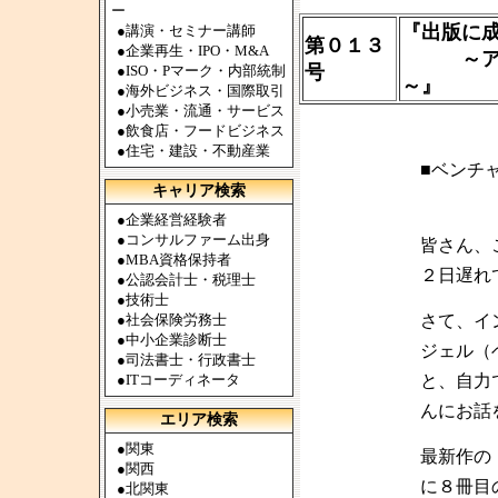
ー
『出版に
●
講演・セミナー講師
第０１３
●
企業再生・IPO・M&A
～アジア
号
●
ISO・Pマーク・内部統制
～』
●
海外ビジネス・国際取引
●
小売業・流通・サービス
●
飲食店・フードビジネス
●
住宅・建設・不動産業
■ベンチ
キャリア検索
●
企業経営経験者
●
コンサルファーム出身
皆さん、
●
MBA資格保持者
２日遅れ
●
公認会計士・税理士
●
技術士
●
社会保険労務士
さて、イ
●
中小企業診断士
ジェル（
●
司法書士・行政書士
●
ITコーディネータ
と、自力
んにお話
エリア検索
●
関東
最新作の
●
関西
に８冊目
●
北関東