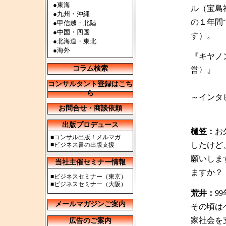
●
東海
ル（宝島社
●
九州・沖縄
の１年間
●
甲信越・北陸
●
中国・四国
す）。
●
北海道・東北
●
海外
『キヤノ
コラム検索
営〉』
コンサルタント登録はこち
ら
～インタ
お問合せ・商談依頼
出版プロデュース
樋笠：
お
■
コンサル出版！メルマガ
したけど
■
ビジネス書の出版支援
願いしま
当社主催セミナー情報
ますか？
■
ビジネスセミナー（東京）
■
ビジネスセミナー（大阪）
荒井：
9
メールマガジンご案内
その頃は
家社会を
広告のご案内