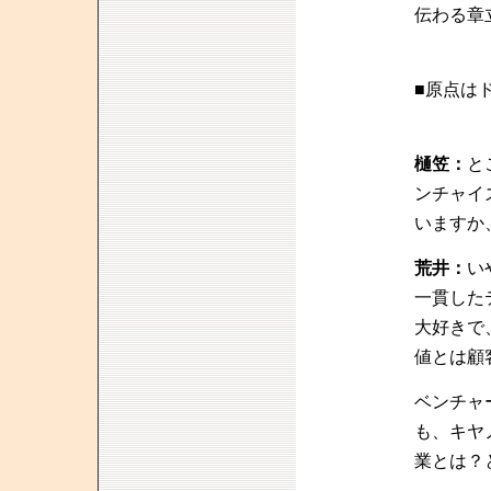
伝わる章
■原点は
樋笠：
と
ンチャイ
いますか
荒井：
い
一貫した
大好きで
値とは顧
ベンチャ
も、キヤ
業とは？