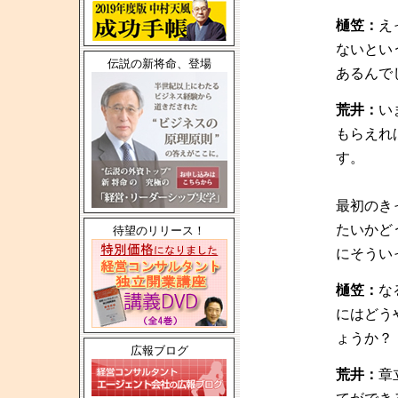
樋笠：
え
ないとい
伝説の新将命、登場
あるんで
荒井：
い
もらえれ
す。
最初のき
たいかど
待望のリリース！
にそうい
樋笠：
な
にはどう
ょうか？
広報ブログ
荒井：
章