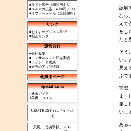
■
サイト広告（6000円より）
誤解
■
メルマガ広告（4000円より）
■
オファーメール（単価80円）
なら
えて
リンク
をし
■
おすすめビジネス書
■
相互リンク
だと
運営会社
そう
■
会社概要
■
コンサルタント紹介実績
い」
■
ポリシー＆実績
■
過去のアップ情報
見え
ぶで
会員用ページ
Special Links
実際
○
通販ガイド
ます
○
美容・コスメ
第１
GEO TRUST SSLサイト証
いま
明
ある
天風「成功手帳」2019