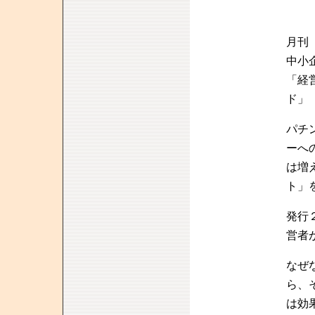
月刊
中小
「経
ド」
パチ
ーへ
は増
ト」
発行
営者
なぜ
ら、
は効