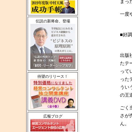
まっ
一度
伝説の新将命、登場
■好
出版
たテ
って
待望のリリース！
った
うい
の王
ごく
さが
広報ブログ
ん。