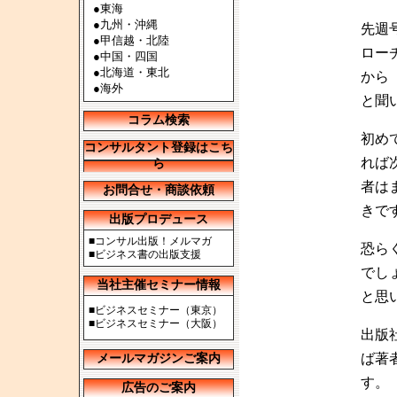
●
東海
●
九州・沖縄
先週
●
甲信越・北陸
ロー
●
中国・四国
●
北海道・東北
から
●
海外
と聞
コラム検索
初め
コンサルタント登録はこち
れば
ら
者は
お問合せ・商談依頼
きで
出版プロデュース
■
コンサル出版！メルマガ
恐ら
■
ビジネス書の出版支援
でし
当社主催セミナー情報
と思
■
ビジネスセミナー（東京）
■
ビジネスセミナー（大阪）
出版
ば著
メールマガジンご案内
す。
広告のご案内