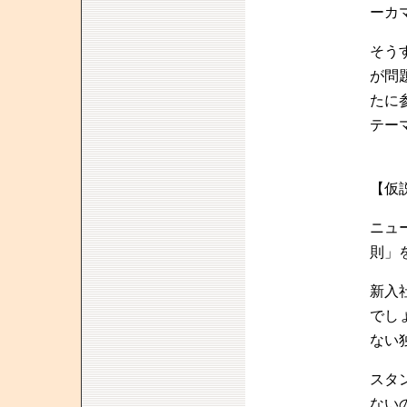
ーカ
そう
が問
たに
テー
【仮
ニュ
則」
新入
でし
ない
スタ
ない