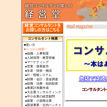
コンサルタント検索
■使い方
■ココから検索！
●
組織・人事制度
●
人材採用・教育研修
●
マーケティング
●
営業・接客販売
●
生産・技術・物流
●
IT・情報システム
●
財務・会計・資金調達
●
総務・法務・知的財産
●
事業計画書作成
●
大企業コンサルティング
●
中小企業の経営顧問
●
創業・小規模企業
●
新規事業・社内ベンチャ