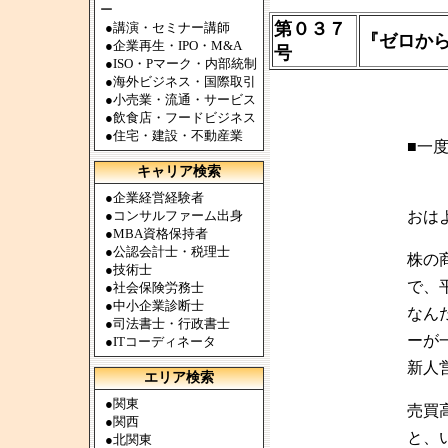
ー
第０３７
●
講演・セミナー講師
『ゼロか
●
企業再生・IPO・M&A
号
●
ISO・Pマーク・内部統制
●
海外ビジネス・国際取引
●
小売業・流通・サービス
●
飲食店・フードビジネス
●
住宅・建設・不動産業
■
一
キャリア検索
●
企業経営経験者
●
コンサルファーム出身
おは
●
MBA資格保持者
●
公認会計士・税理士
株の
●
技術士
で、
●
社会保険労務士
●
中小企業診断士
なん
●
司法書士・行政書士
ーが
●
ITコーディネータ
新人
エリア検索
●
関東
売買
●
関西
と、
●
北関東