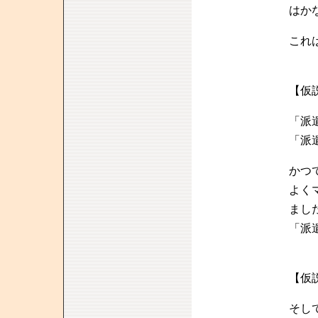
はか
これ
【仮
「派
「派
かつ
よく
まし
「派
【仮
そし