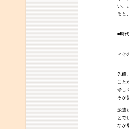
い。
ると
■時
＜そ
先般
こと
珍し
ろが
派遣
とで
なか