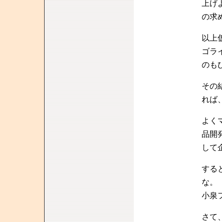
上げ
の求
以上
ゴラ
のも
その
れば
よく
品開
して
する
な。
小泉
さて