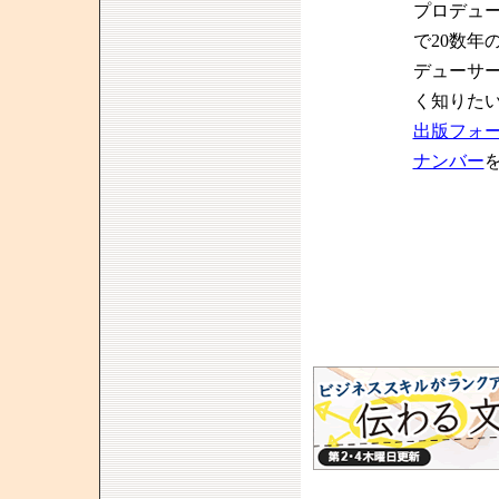
プロデュ
で20数年
デューサ
く知りた
出版フォ
ナンバー