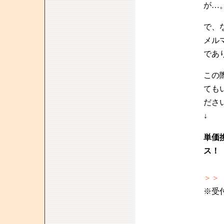
が…
で、
メル
であ
この
ても
ださ
↓
単価
ス！
＞
※受