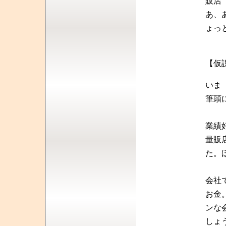
販店
あ、
ょっ
【仮
いま
筆頭
業績
量販
た。
会社
お金
ンな
しょ