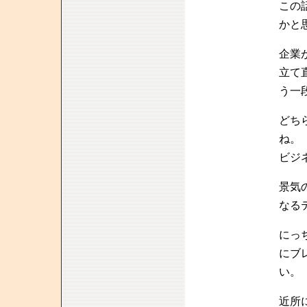
この
かと
企業
立て
う一
どち
ね。
ビジ
景気
なる
にっ
にブ
い。
近所