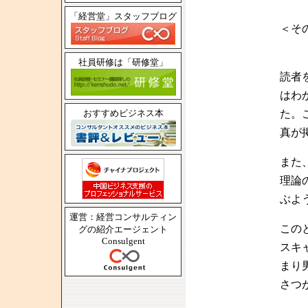
「経営堂」スタッフブログ
＜そ
社員研修は「研修堂」
読者
はわ
おすすめビジネス本
た。
真が
また
理論
ぶよ
運営：経営コンサルティン
この
グの紹介エージェント
Consulgent
スキ
まり
さつ