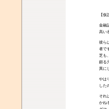
【仮
金融
高い
彼ら
者で
芝も
頗る
異に
やは
した
それ
かね