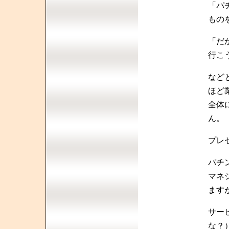
「パ
もの
「だ
行こ
など
ほど
全体
ん。
プレ
パチ
マネ
ます
サー
な？