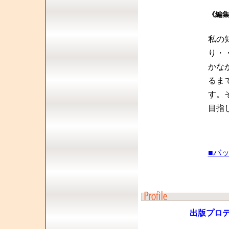
《編
私の
り・
かな
るま
す。
目指
■バ
出版プロ