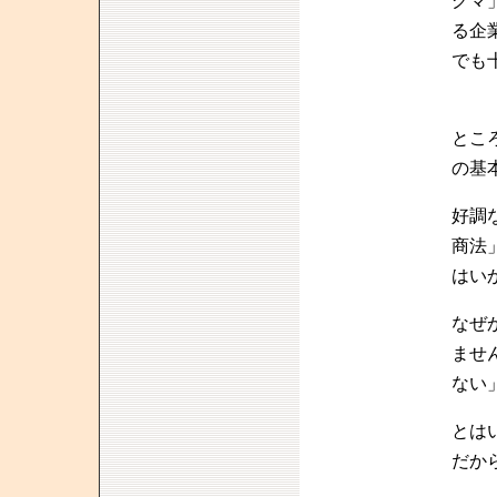
グマ
る企
でも
とこ
の基
好調
商法
はい
なぜ
ませ
ない
とは
だか