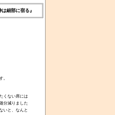
神は細部に宿る』
す。
たくない席には
随分減りました
ないと、なんと