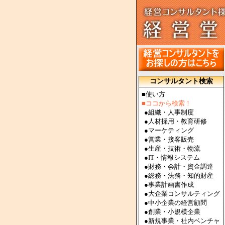
コンサルタント検索
■使い方
■ココから検索！
●
組織・人事制度
●
人材採用・教育研修
●
マーケティング
●
営業・接客販売
●
生産・技術・物流
●
IT・情報システム
●
財務・会計・資金調達
●
総務・法務・知的財産
●
事業計画書作成
●
大企業コンサルティング
●
中小企業の経営顧問
●
創業・小規模企業
●
新規事業・社内ベンチャ