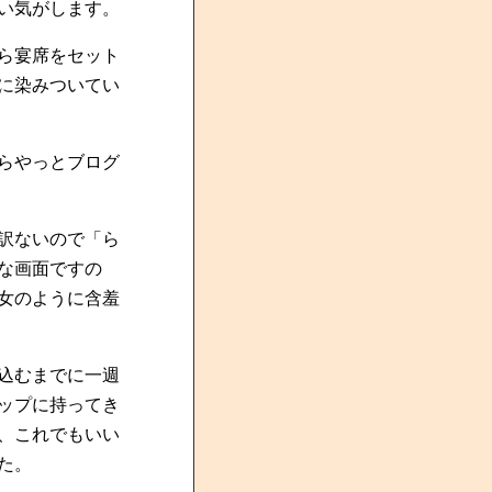
い気がします。
ら宴席をセット
に染みついてい
らやっとブログ
訳ないので「ら
な画面ですの
女のように含羞
込むまでに一週
ップに持ってき
、これでもいい
た。