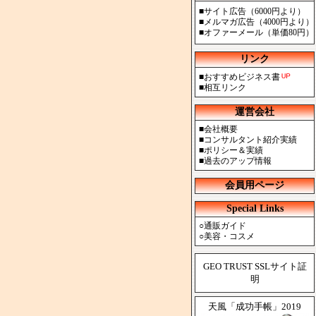
■
サイト広告（6000円より）
■
メルマガ広告（4000円より）
■
オファーメール（単価80円）
リンク
■
おすすめビジネス書
■
相互リンク
運営会社
■
会社概要
■
コンサルタント紹介実績
■
ポリシー＆実績
■
過去のアップ情報
会員用ページ
Special Links
○
通販ガイド
○
美容・コスメ
GEO TRUST SSLサイト証
明
天風「成功手帳」2019