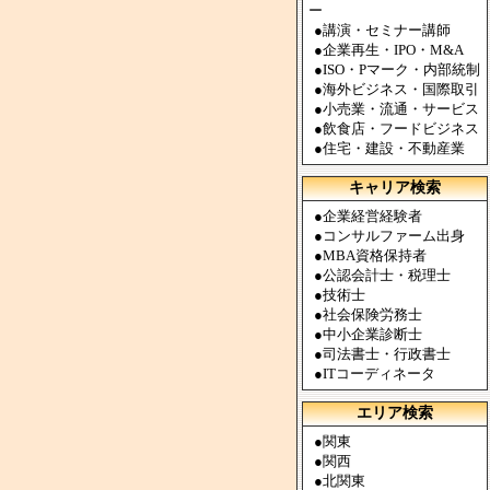
ー
●
講演・セミナー講師
●
企業再生・IPO・M&A
●
ISO・Pマーク・内部統制
●
海外ビジネス・国際取引
●
小売業・流通・サービス
●
飲食店・フードビジネス
●
住宅・建設・不動産業
キャリア検索
●
企業経営経験者
●
コンサルファーム出身
●
MBA資格保持者
●
公認会計士・税理士
●
技術士
●
社会保険労務士
●
中小企業診断士
●
司法書士・行政書士
●
ITコーディネータ
エリア検索
●
関東
●
関西
●
北関東