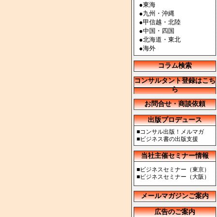
●
東海
●
九州・沖縄
●
甲信越・北陸
●
中国・四国
●
北海道・東北
●
海外
コラム検索
コンサルタント登録はこち
ら
お問合せ・商談依頼
出版プロデュース
■
コンサル出版！メルマガ
■
ビジネス書の出版支援
当社主催セミナー情報
■
ビジネスセミナー（東京）
■
ビジネスセミナー（大阪）
メールマガジンご案内
広告のご案内