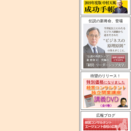
伝説の新将命、登場
待望のリリース！
広報ブログ