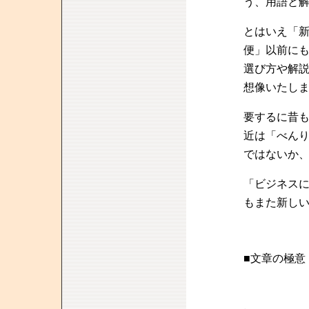
う、用語と
とはいえ「
便」以前に
選び方や解
想像いたし
要するに昔
近は「べん
ではないか
「ビジネス
もまた新し
■文章の極意