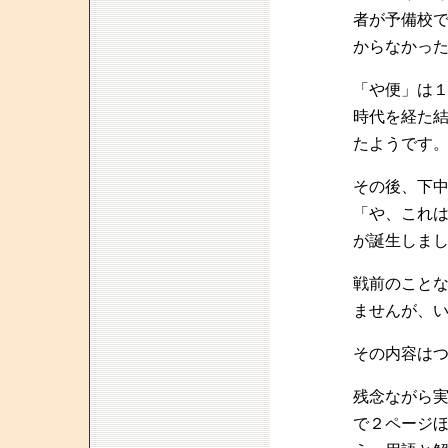
者が予備校
からなかっ
「や便」は
時代を経た
たようです
その後、下
「や、これ
が誕生しま
戦前のこと
ませんが、
その内容は
残念ながら
で２ページ