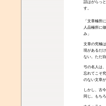
話はがらっ
す。
「文章極所
人品極所に
み」
文章の究極
現があるだ
ない。ただ
弓の名人は
忘れてこそ
のない文章
しかし、古
同じ。もち