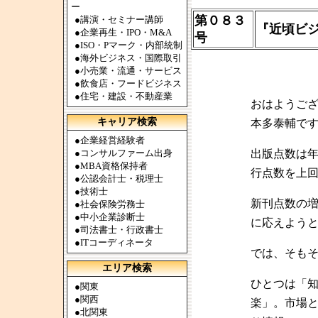
ー
第０８３
●
講演・セミナー講師
『近頃ビ
●
企業再生・IPO・M&A
号
●
ISO・Pマーク・内部統制
●
海外ビジネス・国際取引
●
小売業・流通・サービス
●
飲食店・フードビジネス
●
住宅・建設・不動産業
おはようご
キャリア検索
本多泰輔で
●
企業経営経験者
●
コンサルファーム出身
出版点数は
●
MBA資格保持者
行点数を上
●
公認会計士・税理士
●
技術士
新刊点数の
●
社会保険労務士
●
中小企業診断士
に応えよう
●
司法書士・行政書士
●
ITコーディネータ
では、そも
エリア検索
ひとつは「
●
関東
●
関西
楽」。市場
●
北関東