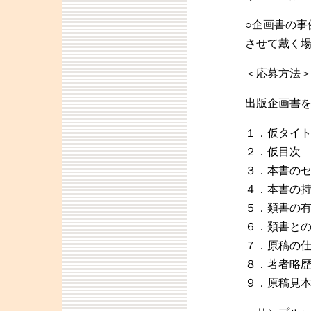
○企画書の事
させて戴く
＜応募方法
出版企画書
１．仮タイ
２．仮目次
３．本書の
４．本書の
５．類書の
６．類書と
７．原稿の
８．著者略
９．原稿見本