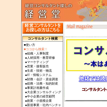
コンサルタント検索
■使い方
■ココから検索！
●
組織・人事制度
●
人材採用・教育研修
●
マーケティング
●
営業・接客販売
●
生産・技術・物流
●
IT・情報システム
●
財務・会計・資金調達
●
総務・法務・知的財産
●
事業計画書作成
●
大企業コンサルティング
●
中小企業の経営顧問
●
創業・小規模企業
●
新規事業・社内ベンチャ