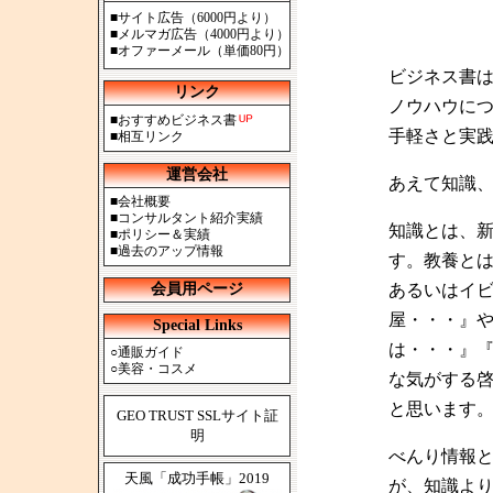
■
サイト広告（6000円より）
■
メルマガ広告（4000円より）
■
オファーメール（単価80円）
ビジネス書
リンク
ノウハウに
■
おすすめビジネス書
手軽さと実
■
相互リンク
運営会社
あえて知識
■
会社概要
■
コンサルタント紹介実績
知識とは、
■
ポリシー＆実績
■
過去のアップ情報
す。教養と
会員用ページ
あるいはイ
屋・・・』
Special Links
は・・・』
○
通販ガイド
○
美容・コスメ
な気がする
と思います
GEO TRUST SSLサイト証
明
べんり情報
天風「成功手帳」2019
が、知識よ