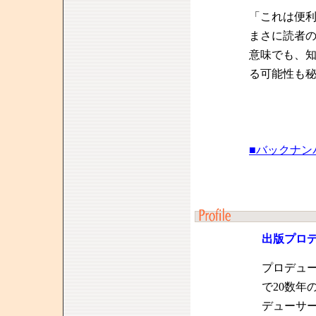
「これは便
まさに読者
意味でも、
る可能性も
■バックナン
出版プロ
プロデュ
で20数年
デューサ