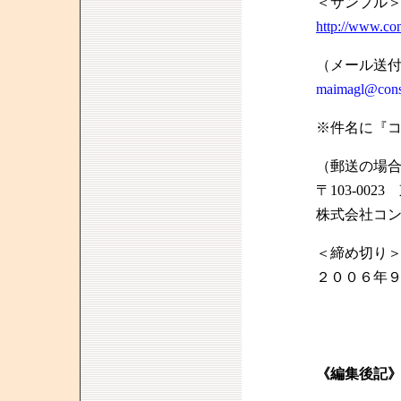
＜サンプル
http://www.con
（メール送
maimagl@consu
※件名に『
（郵送の場
〒103-00
株式会社コ
＜締め切り
２００６年
《編集後記