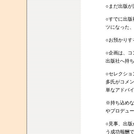
○まだ出版が
○すでに出版
ツになった
○お預かりす
○企画は、コ
出版社へ持
○セレクショ
多氏がコメ
単なアドバ
※持ち込め
やプロデュ
○見事、出版
う成功報酬