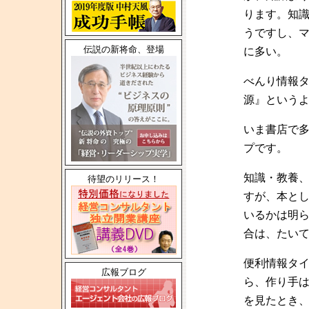
ります。知
うですし、
伝説の新将命、登場
に多い。
べんり情報
源』という
いま書店で
プです。
知識・教養
待望のリリース！
すが、本と
いるかは明
合は、たい
便利情報タ
広報ブログ
ら、作り手
を見たとき