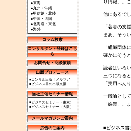
り情報」。
●
東海
●
九州・沖縄
●
甲信越・北陸
他にあるで
●
中国・四国
●
北海道・東北
「著者の支
●
海外
まあ、そう
コラム検索
「組織団体
コンサルタント登録はこち
ら
確かにそう
お問合せ・商談依頼
読者はいろ
出版プロデュース
三つになる
■
コンサル出版！メルマガ
「実用べん
■
ビジネス書の出版支援
当社主催セミナー情報
一般論とし
■
ビジネスセミナー（東京）
「娯楽」、
■
ビジネスセミナー（大阪）
メールマガジンご案内
■ビジネス書
広告のご案内