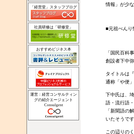
情報」が少
「経営堂」スタッフブログ
社員研修は「研修堂」
■元祖べんり
おすすめビジネス本
「国民百科
創設者下中
タイトルは
通称「や便
運営：経営コンサルティン
下中氏は、
グの紹介エージェント
語・流行語
Consulgent
「新聞語の
いたそうで
この辺りの