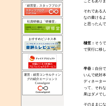
こともあり
「経営堂」スタッフブログ
それである
なの書ける
社員研修は「研修堂」
と思ったん
おすすめビジネス本
樋笠：
そう
で実行に移
半谷：
自分
運営：経営コンサルティン
いんで絶対
グの紹介エージェント
ディネータ
Consulgent
って、それ
果はダメで
そのままに