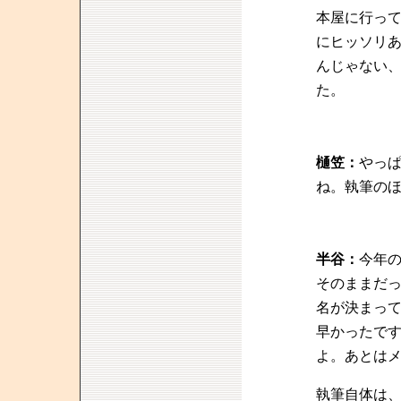
本屋に行っ
にヒッソリ
んじゃない
た。
樋笠：
やっ
ね。執筆の
半谷：
今年
そのままだ
名が決まっ
早かったで
よ。あとは
執筆自体は