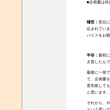
■企画書は何
樋笠：
宣伝
込まれてい
バイスをお
半谷：
最初
き直したん
最後に一発
て、企画書
度失敗して
と思います
それから、
という思い