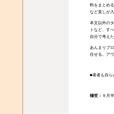
料をまとめ
など直しが
本文以外の
トなど、す
自分で考え
あんまりプ
任せる。ア
■著者も自ら
樋笠：
９月