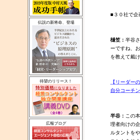
■３０社で企
伝説の新将命、登場
樋笠：
半谷
ーですね、お
を教えて戴
待望のリリース！
【リーダー
自分コーチ
半谷：
この
広報ブログ
理者向けの
ルタントを