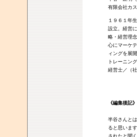
有限会社カ
１９６１年
設立。経営
略・経営理
心にマーケ
ィングを展
トレーニン
経営士／（
《編集後記
半谷さんと
ると思いま
されたと聞