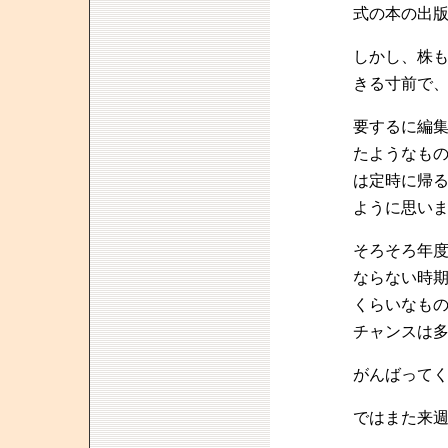
式の本の出
しかし、株
きる寸前で
要するに編
たようなも
は定時に帰
ように思い
そろそろ年
ならない時
くらいなも
チャンスは
がんばって
ではまた来