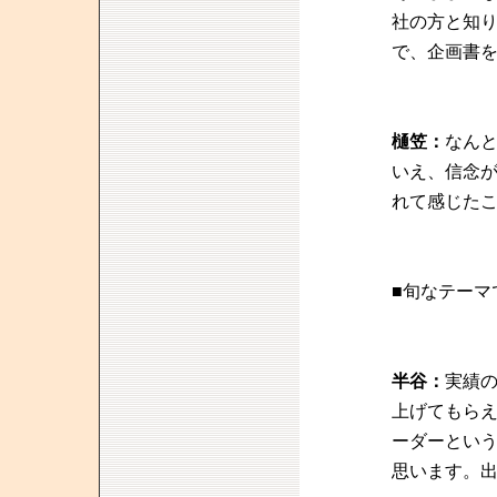
社の方と知
で、企画書
樋笠：
なん
いえ、信念
れて感じた
■旬なテーマ
半谷：
実績
上げてもらえ
ーダーとい
思います。