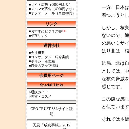
■
サイト広告（6000円より）
一方、日本
■
メルマガ広告（4000円より）
■
オファーメール（単価80円）
着つこうと
リンク
しかし、核
■
おすすめビジネス書
ないので、
■
相互リンク
の悪いミサ
運営会社
はり北は「
■
会社概要
■
コンサルタント紹介実績
■
ポリシー＆実績
結局、北は
■
過去のアップ情報
としては、
会員用ページ
な核の脅威
Special Links
感じです。
○
通販ガイド
○
美容・コスメ
この嫌な感
と似ていま
GEO TRUST SSLサイト証
明
それでは本
天風「成功手帳」2019