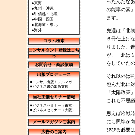
ったんだな
●
東海
●
九州・沖縄
の能率の素
●
甲信越・北陸
ます。
●
中国・四国
●
北海道・東北
●
海外
先週は「北
６冊仕上げ
コラム検索
りました。
コンサルタント登録はこち
が、「北は
ら
をしていた
お問合せ・商談依頼
出版プロデュース
それ以外は
■
コンサル出版！メルマガ
包んだ北に
■
ビジネス書の出版支援
「太陽政策
当社主催セミナー情報
これも不思
■
ビジネスセミナー（東京）
■
ビジネスセミナー（大阪）
思えば冷戦
にも照準が
メールマガジンご案内
びびる必要
広告のご案内