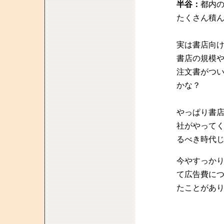
半谷：
都内
たくさん積
実は書店向
書店の規模
注文書がつ
かな？
やっぱり書
社がやって
るべき時代
今やすっか
て広告費に
たことがあ