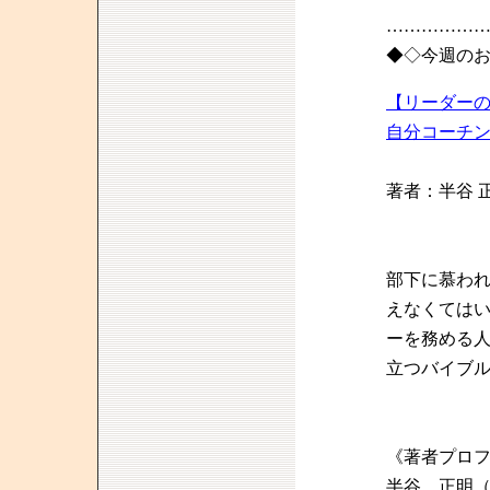
……………
◆◇今週の
【リーダー
自分コーチ
著者：半谷 
部下に慕わ
えなくては
ーを務める
立つバイブ
《著者プロ
半谷 正明