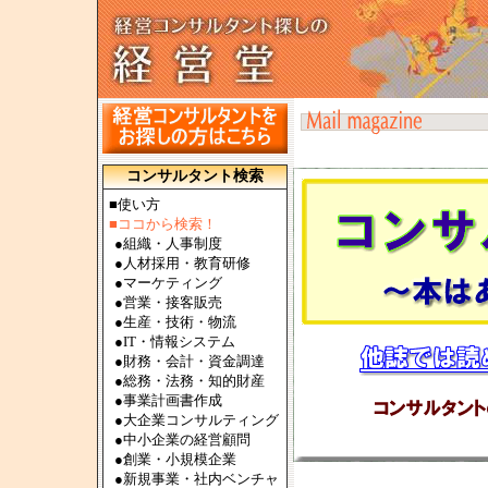
コンサルタント検索
■使い方
■ココから検索！
●
組織・人事制度
●
人材採用・教育研修
●
マーケティング
●
営業・接客販売
●
生産・技術・物流
●
IT・情報システム
●
財務・会計・資金調達
●
総務・法務・知的財産
●
事業計画書作成
●
大企業コンサルティング
●
中小企業の経営顧問
●
創業・小規模企業
●
新規事業・社内ベンチャ