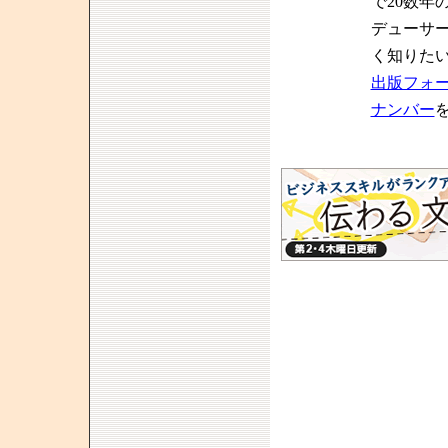
で20数年
デューサ
く知りた
出版フォ
ナンバー