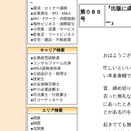
ー
『出版に
●
講演・セミナー講師
第０８９
●
企業再生・IPO・M&A
リーダ
号
●
ISO・Pマーク・内部統制
ー』
●
海外ビジネス・国際取引
●
小売業・流通・サービス
●
飲食店・フードビジネス
●
住宅・建設・不動産業
キャリア検索
おはようご
●
企業経営経験者
●
コンサルファーム出身
忙しいとい
●
MBA資格保持者
●
公認会計士・税理士
い本多泰輔
●
技術士
●
社会保険労務士
昔、締め切
●
中小企業診断士
●
司法書士・行政書士
言った無礼
●
ITコーディネータ
にあったと
エリア検索
とがあるの
●
関東
●
関西
起きてても
●
北関東