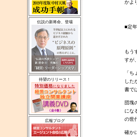
かよ
伝説の新将命、登場
■定
もう
すが
「ち
待望のリリース！
した
書で
団塊
にな
の世
広報ブログ
確か