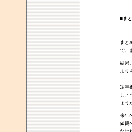
■ま
まと
で、
結局
より
定年
しょ
ょう
来年
値観
なけ