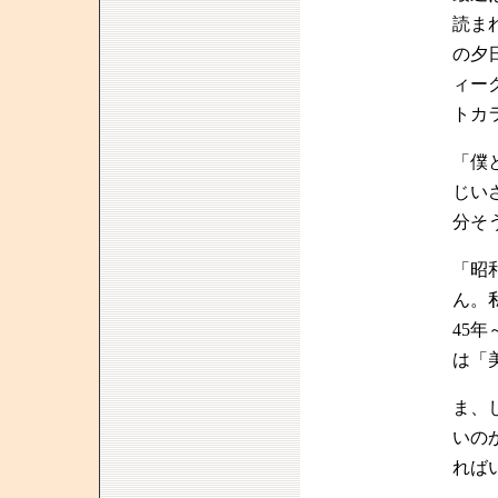
読ま
の夕
ィー
トカ
「僕
じい
分そ
「昭
ん。
45
は「
ま、
いの
れば