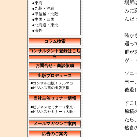
場所
●
東海
●
九州・沖縄
みに
●
甲信越・北陸
んだ
●
中国・四国
●
北海道・東北
●
海外
確か
コラム検索
遡っ
コンサルタント登録はこち
群が
ら
が・
お問合せ・商談依頼
ソニ
出版プロデュース
ヨー
■
コンサル出版！メルマガ
■
ビジネス書の出版支援
後退
当社主催セミナー情報
すこ
■
ビジネスセミナー（東京）
原稿
■
ビジネスセミナー（大阪）
たら
メールマガジンご案内
然食
広告のご案内