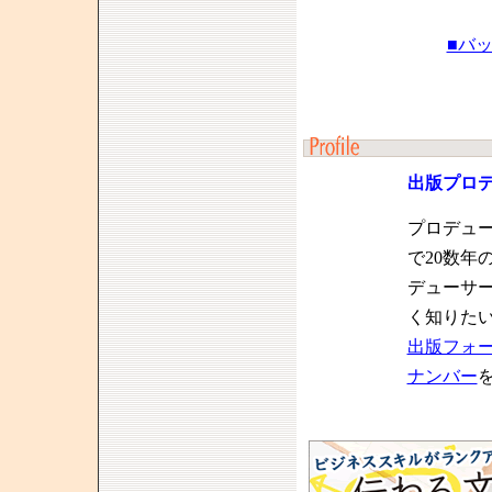
■バ
出版プロ
プロデュ
で20数年
デューサ
く知りた
出版フォ
ナンバー