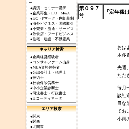
ー
第０９７
●
講演・セミナー講師
『
定年後
●
企業再生・IPO・M&A
号
●
ISO・Pマーク・内部統制
●
海外ビジネス・国際取引
●
小売業・流通・サービス
●
飲食店・フードビジネス
●
住宅・建設・不動産業
おは
キャリア検索
本多
●
企業経営経験者
●
コンサルファーム出身
●
MBA資格保持者
先週
●
公認会計士・税理士
ただ
●
技術士
●
社会保険労務士
毎月
●
中小企業診断士
●
司法書士・行政書士
談社
●
ITコーディネータ
目な
エリア検索
てお
●
関東
小雨
●
関西
●
北関東