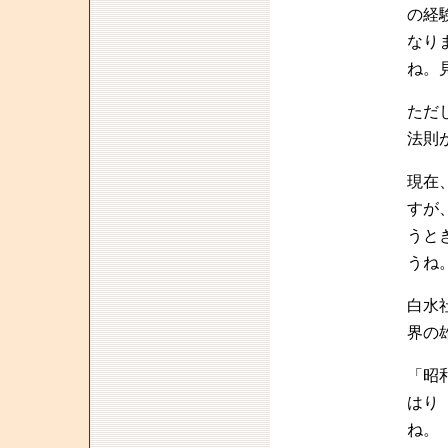
の経
なり
ね。
ただ
法則
現在
すが
うと
うね
白水
界の
「昭
はり
ね。