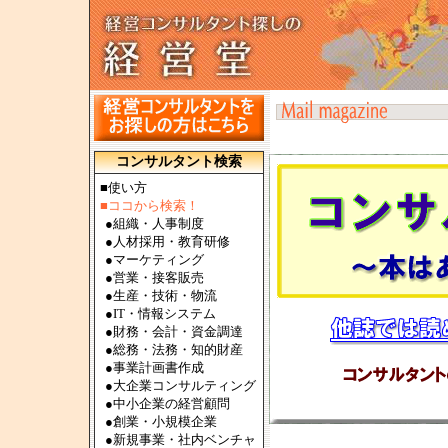
コンサルタント検索
■使い方
■ココから検索！
●
組織・人事制度
●
人材採用・教育研修
●
マーケティング
●
営業・接客販売
●
生産・技術・物流
●
IT・情報システム
●
財務・会計・資金調達
●
総務・法務・知的財産
●
事業計画書作成
●
大企業コンサルティング
●
中小企業の経営顧問
●
創業・小規模企業
●
新規事業・社内ベンチャ