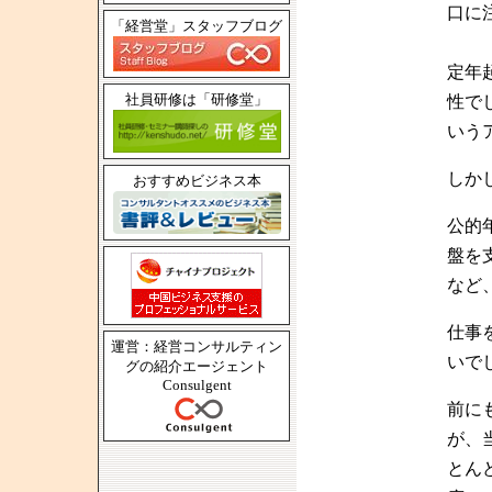
口に
「経営堂」スタッフブログ
定年
社員研修は「研修堂」
性で
いう
しか
おすすめビジネス本
公的
盤を
など
仕事
運営：経営コンサルティン
いで
グの紹介エージェント
Consulgent
前に
が、
とん