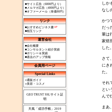
しか
■
サイト広告（6000円より）
■
メルマガ広告（4000円より）
なし
■
オファーメール（単価80円）
かつ
リンク
だっ
■
おすすめビジネス書
■
相互リンク
輩は
運営会社
家焙
■
会社概要
した
■
コンサルタント紹介実績
■
ポリシー＆実績
■
過去のアップ情報
さて
にき
会員用ページ
た。
Special Links
○
通販ガイド
それ
○
美容・コスメ
とい
GEO TRUST SSLサイト証
んで
明
まあ
天風「成功手帳」2019