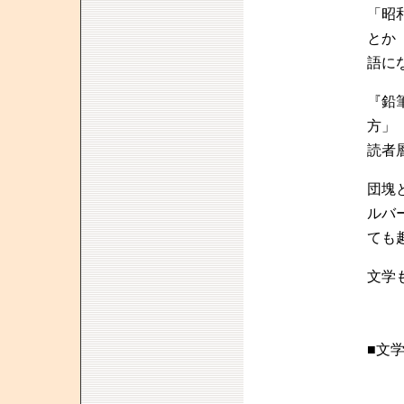
「昭
とか
語に
『鉛
方」
読者
団塊
ルバ
ても
文学
■文