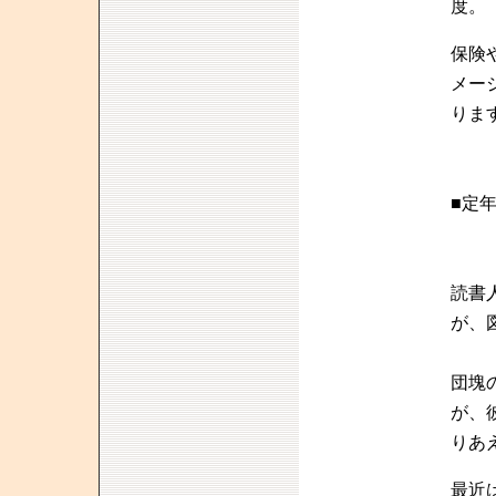
度。
保険
メー
りま
■定
読書
が、
団塊
が、
りあ
最近