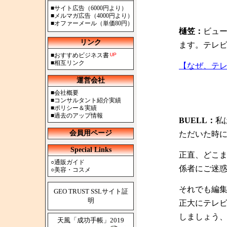
■
サイト広告（6000円より）
■
メルマガ広告（4000円より）
■
オファーメール（単価80円）
樋笠：
ビュ
リンク
ます。テレ
■
おすすめビジネス書
■
相互リンク
【なぜ、テ
運営会社
■
会社概要
■
コンサルタント紹介実績
■
ポリシー＆実績
■
過去のアップ情報
BUELL：
私
会員用ページ
ただいた時
Special Links
正直、どこ
○
通販ガイド
係者にご迷
○
美容・コスメ
それでも編
GEO TRUST SSLサイト証
明
正大にテレ
しましょう
天風「成功手帳」2019