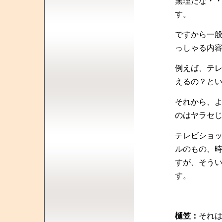
無理だな・
す。
ですから一
っしゃる内
例えば、テ
えるの？と
それから、
のはヤラセ
テレビショ
ルのもの、
すが、そう
す。
樋笠：
それ