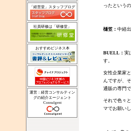
ったという
「経営堂」スタッフブログ
社員研修は「研修堂」
樋笠：
中経
おすすめビジネス本
BUELL：
実
す。
女性企業家
んですが、
通販の専門
運営：経営コンサルティン
グの紹介エージェント
それで色々
Consulgent
マでお願い