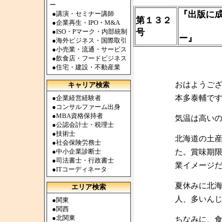
ー
『出版に
●
講演・セミナー講師
第１３２
●
企業再生・IPO・M&A
～テレ
号
●
ISO・Pマーク・内部統制
ー』
●
海外ビジネス・国際取引
●
小売業・流通・サービス
●
飲食店・フードビジネス
●
住宅・建設・不動産業
おはようご
キャリア検索
本多泰輔で
●
企業経営経験者
●
コンサルファーム出身
●
MBA資格保持者
気温は高い
●
公認会計士・税理士
●
技術士
北海道の土
●
社会保険労務士
●
中小企業診断士
た。賞味期
●
司法書士・行政書士
業イメージ
●
ITコーディネータ
夏休みに北
エリア検索
人、多いん
●
関東
●
関西
●
北関東
ちなみに、