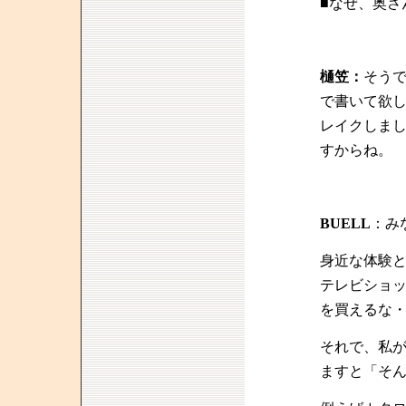
■なぜ、奥さ
樋笠：
そう
で書いて欲
レイクしま
すからね。
BUELL
：み
身近な体験
テレビショ
を買えるな
それで、私
ますと「そ