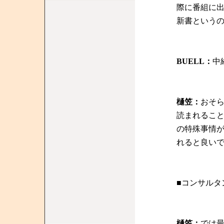
際に番組に
新書という
BUELL：
中
樋笠：
おそ
読まれるこ
の特殊事情
れると良い
■コンサルタ
樋笠：
では