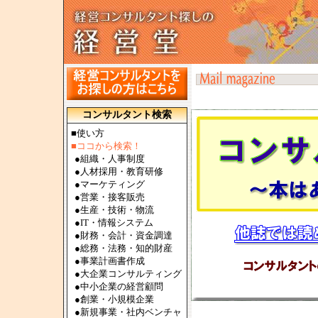
コンサルタント検索
■使い方
■ココから検索！
●
組織・人事制度
●
人材採用・教育研修
●
マーケティング
●
営業・接客販売
●
生産・技術・物流
●
IT・情報システム
●
財務・会計・資金調達
●
総務・法務・知的財産
●
事業計画書作成
●
大企業コンサルティング
●
中小企業の経営顧問
●
創業・小規模企業
●
新規事業・社内ベンチャ