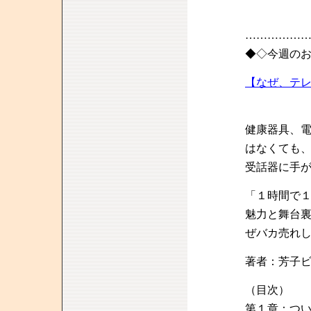
……………
◆◇今週の
【なぜ、テ
健康器具、
はなくても
受話器に手
「１時間で
魅力と舞台
ぜバカ売れ
著者：芳子
（目次）
第１章：つ