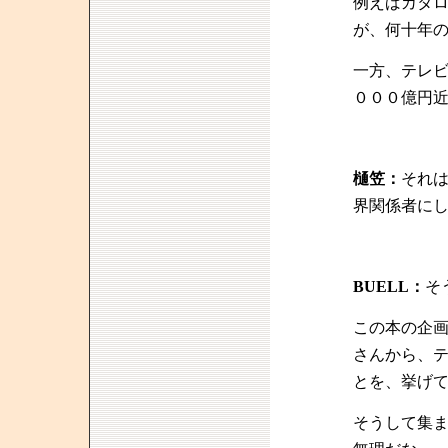
例えばカタ
が、何十年
一方、テレ
０００億円
樋笠：
それ
界関係者に
BUELL：
そ
この本の企
さんから、
とを、挙げ
そうして集