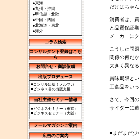
●
東海
だけはちゃ
●
九州・沖縄
●
甲信越・北陸
消費者は、
●
中国・四国
●
北海道・東北
と品質保証
●
海外
メーカーに
コラム検索
こうした問
コンサルタント登録はこち
関係の何だ
ら
大きく異な
お問合せ・商談依頼
出版プロデュース
賞味期限と
■
コンサル出版！メルマガ
工食品をい
■
ビジネス書の出版支援
さて、今回
当社主催セミナー情報
サイダーに
■
ビジネスセミナー（東京）
■
ビジネスセミナー（大阪）
メールマガジンご案内
■まだまだ少
広告のご案内