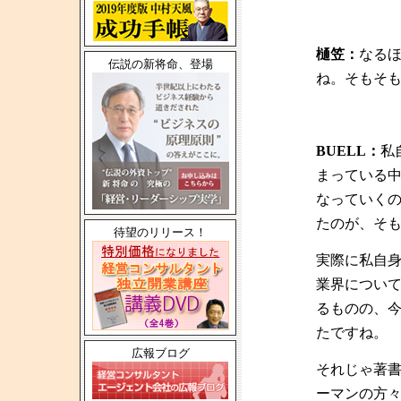
樋笠：
なる
伝説の新将命、登場
ね。そもそ
BUELL：
私
まっている
なっていく
たのが、そ
待望のリリース！
実際に私自
業界につい
るものの、
たですね。
広報ブログ
それじゃ著
ーマンの方