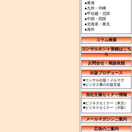
●
東海
●
九州・沖縄
●
甲信越・北陸
●
中国・四国
●
北海道・東北
●
海外
コラム検索
コンサルタント登録はこち
ら
お問合せ・商談依頼
出版プロデュース
■
コンサル出版！メルマガ
■
ビジネス書の出版支援
当社主催セミナー情報
■
ビジネスセミナー（東京）
■
ビジネスセミナー（大阪）
メールマガジンご案内
広告のご案内