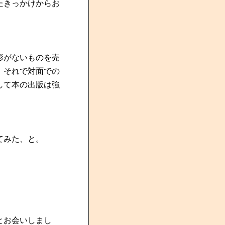
たきっかけからお
形がないものを売
。
それで対面での
して本の出版は強
てみた、と。
とお会いしまし