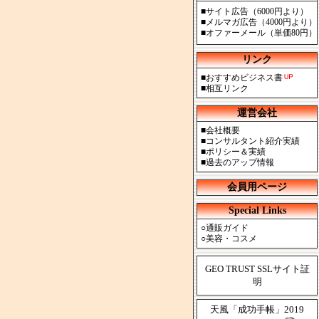
■
サイト広告（6000円より）
■
メルマガ広告（4000円より）
■
オファーメール（単価80円）
リンク
■
おすすめビジネス書
■
相互リンク
運営会社
■
会社概要
■
コンサルタント紹介実績
■
ポリシー＆実績
■
過去のアップ情報
会員用ページ
Special Links
○
通販ガイド
○
美容・コスメ
GEO TRUST SSLサイト証
明
天風「成功手帳」2019