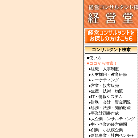
コンサルタント検索
■使い方
■ココから検索！
●
組織・人事制度
●
人材採用・教育研修
●
マーケティング
●
営業・接客販売
●
生産・技術・物流
●
IT・情報システム
●
財務・会計・資金調達
●
総務・法務・知的財産
●
事業計画書作成
●
大企業コンサルティング
●
中小企業の経営顧問
●
創業・小規模企業
●
新規事業・社内ベンチャ