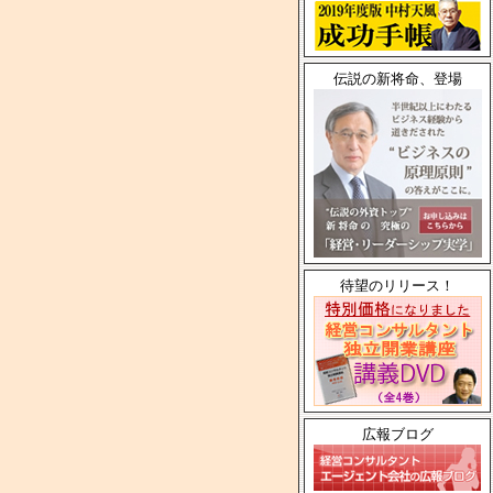
伝説の新将命、登場
待望のリリース！
広報ブログ