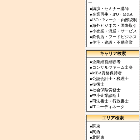
ー
●
講演・セミナー講師
●
企業再生・IPO・M&A
●
ISO・Pマーク・内部統制
●
海外ビジネス・国際取引
●
小売業・流通・サービス
●
飲食店・フードビジネス
●
住宅・建設・不動産業
キャリア検索
●
企業経営経験者
●
コンサルファーム出身
●
MBA資格保持者
●
公認会計士・税理士
●
技術士
●
社会保険労務士
●
中小企業診断士
●
司法書士・行政書士
●
ITコーディネータ
エリア検索
●
関東
●
関西
●
北関東