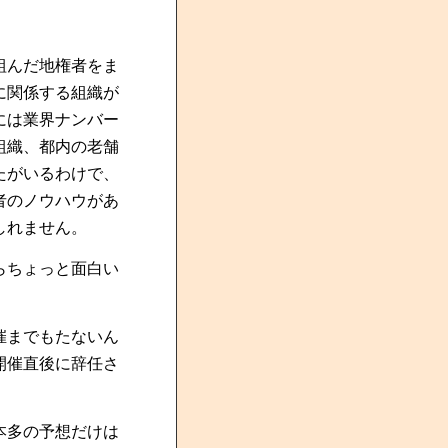
組んだ地権者をま
に関係する組織が
には業界ナンバー
組織、都内の老舗
たがいるわけで、
者のノウハウがあ
しれません。
らちょっと面白い
催までもたないん
開催直後に辞任さ
本多の予想だけは