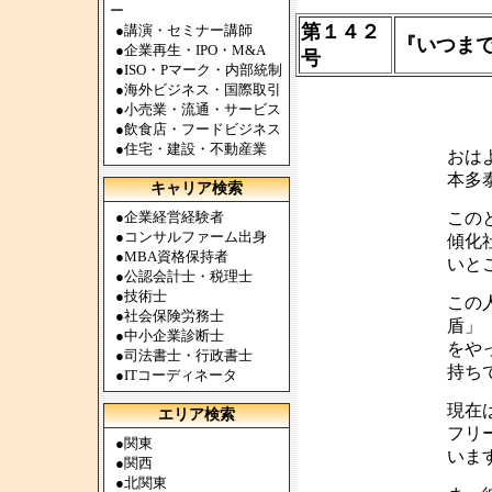
ー
第１４２
●
講演・セミナー講師
『いつま
●
企業再生・IPO・M&A
号
●
ISO・Pマーク・内部統制
●
海外ビジネス・国際取引
●
小売業・流通・サービス
●
飲食店・フードビジネス
●
住宅・建設・不動産業
おは
本多
キャリア検索
●
企業経営経験者
この
●
コンサルファーム出身
傾化
●
MBA資格保持者
いと
●
公認会計士・税理士
●
技術士
この
●
社会保険労務士
盾」
●
中小企業診断士
をや
●
司法書士・行政書士
持ち
●
ITコーディネータ
現在
エリア検索
フリ
●
関東
いま
●
関西
●
北関東