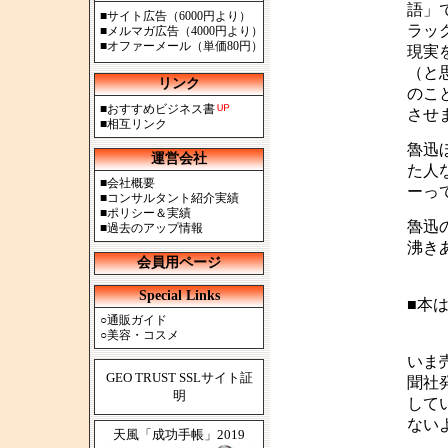
語」
■
サイト広告（6000円より）
ラッ
■
メルマガ広告（4000円より）
■
オファーメール（単価80円）
現実
（と
リンク
のこ
■
おすすめビジネス書
させ
■
相互リンク
魯迅
運営会社
た人
■
会社概要
ーっ
■
コンサルタント紹介実績
■
ポリシー＆実績
魯迅
■
過去のアップ情報
沸き
会員用ページ
Special Links
■本
○
通販ガイド
○
美容・コスメ
いま
GEO TRUST SSLサイト証
聞社
明
して
ない
天風「成功手帳」2019