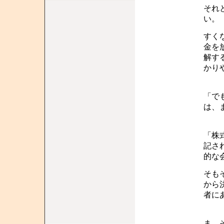
それ
い。
すく
金を
解す
かり
「で
は、
「株
記さ
的な
そも
から
者に
ま、