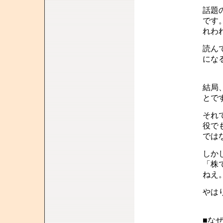
話題
です
れわ
読ん
にな
結局
とで
それ
役で
では
しか
「株
ねえ
やは
■な