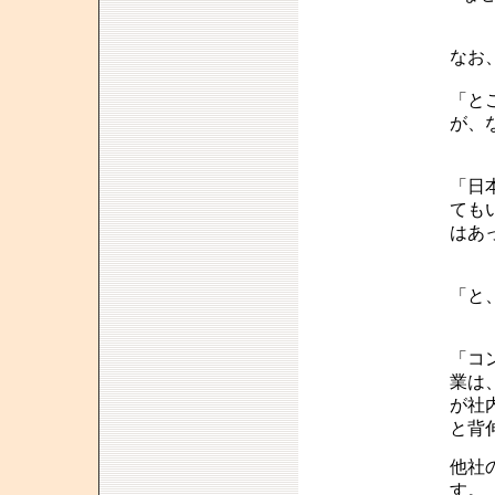
なお
「と
が、
「日
ても
はあ
「と
「コ
業は
が社
と背
他社
す。