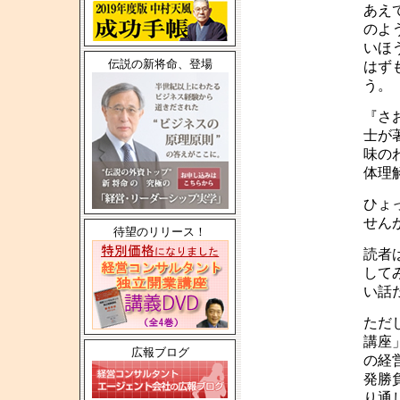
あえ
のよ
いほ
伝説の新将命、登場
はず
う。
『さ
士が
味の
体理
ひょ
せん
待望のリリース！
読者
して
い話
ただ
講座
広報ブログ
の経
発勝
り通