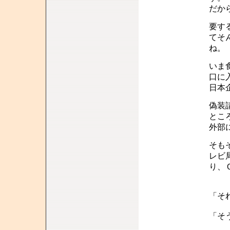
だか
要す
てそ
ね。
いま
口に
日本
偽装
とこ
外部
そも
レビ
り、
「そ
「そ