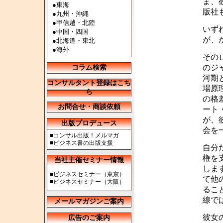
ま、
●
東海
版社
●
九州・沖縄
●
甲信越・北陸
いず
●
中国・四国
が、
●
北海道・東北
●
海外
その
のジ
コラム検索
河期
コンサルタント登録はこち
場原
ら
の格
お問合せ・商談依頼
ート
が、
出版プロデュース
会を
■
コンサル出版！メルマガ
■
ビジネス書の出版支援
自分
権を
当社主催セミナー情報
しま
■
ビジネスセミナー（東京）
て他
■
ビジネスセミナー（大阪）
るこ
線で
メールマガジンご案内
彼女
広告のご案内