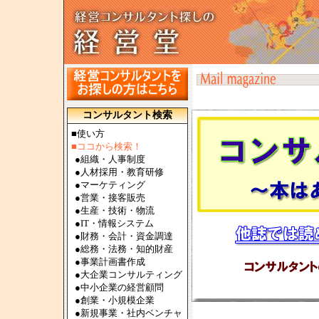
コンサルタント検索
■使い方
■ココから検索！
●
組織・人事制度
●
人材採用・教育研修
●
マーケティング
●
営業・接客販売
●
生産・技術・物流
●
IT・情報システム
●
財務・会計・資金調達
●
総務・法務・知的財産
●
事業計画書作成
●
大企業コンサルティング
●
中小企業の経営顧問
●
創業・小規模企業
●
新規事業・社内ベンチャ