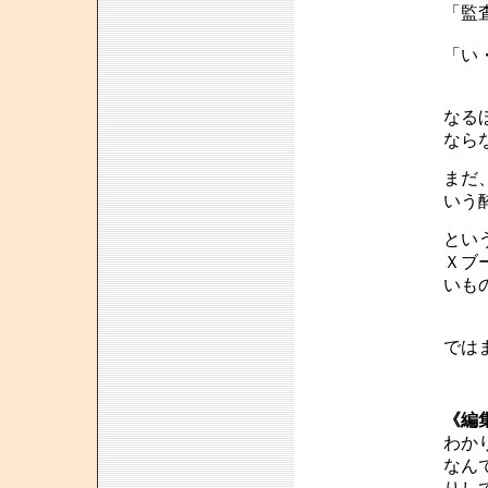
「監
「い
なる
なら
まだ
いう
とい
Ｘブ
いも
では
《編
わか
なん