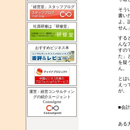
「経営堂」スタッフブログ
そう
書い
よ。
社員研修は「研修堂」
せん
する
んな
おすすめビジネス本
すの
た」
を疑
ん。
とは
えっ
が。
運営：経営コンサルティン
グの紹介エージェント
Consulgent
■会
ある