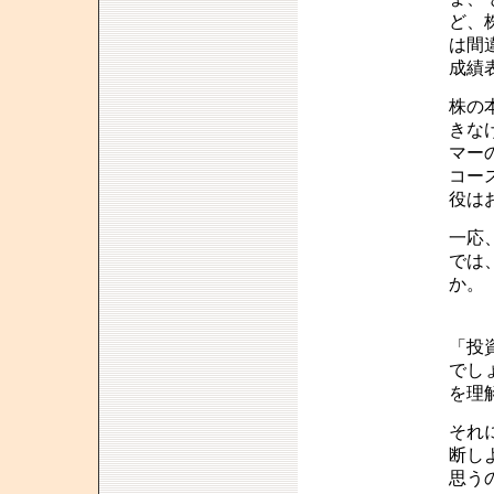
ど、
は間
成績
株の
きな
マー
コー
役は
一応
では
か。
「投
でし
を理
それ
断し
思う