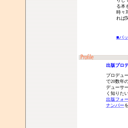
りし
る本
時々
れば
■バ
出版プロ
プロデュ
で20数年
デューサ
く知りた
出版フォ
ナンバー