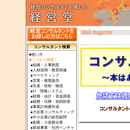
コンサルタント検索
■使い方
■ココから検索！
●
組織・人事制度
●
人材採用・教育研修
●
マーケティング
●
営業・接客販売
●
生産・技術・物流
●
IT・情報システム
●
財務・会計・資金調達
●
総務・法務・知的財産
●
事業計画書作成
●
大企業コンサルティング
●
中小企業の経営顧問
●
創業・小規模企業
●
新規事業・社内ベンチャ