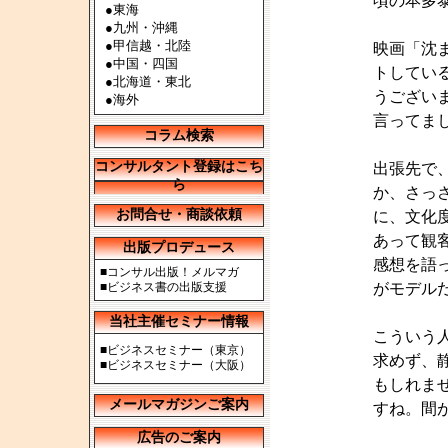
頃の本多
●
東海
●
九州・沖縄
●
甲信越・北陸
映画「沈
●
中国・四国
トしてい
●
北海道・東北
うござい
●
海外
言ってま
コラム検索
コンサルタント登録はこち
出張先で
ら
か、さっ
お問合せ・商談依頼
に、文化
あって観
出版プロデュース
感想を語
■
コンサル出版！メルマガ
■
ビジネス書の出版支援
がモデル
当社主催セミナー情報
こういう
■
ビジネスセミナー（東京）
求めず、
■
ビジネスセミナー（大阪）
もしれま
メールマガジンご案内
すね。間
広告のご案内