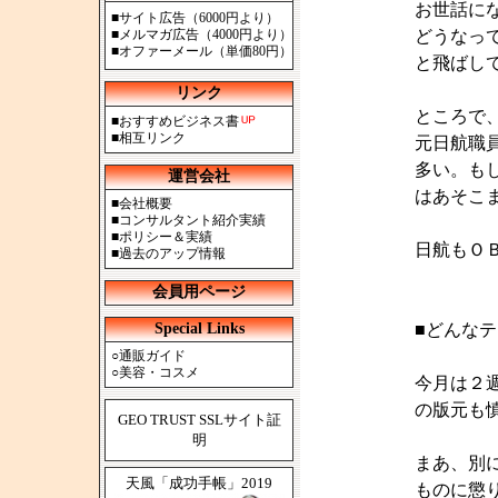
お世話に
■
サイト広告（6000円より）
■
メルマガ広告（4000円より）
どうなっ
■
オファーメール（単価80円）
と飛ばし
リンク
ところで
■
おすすめビジネス書
■
相互リンク
元日航職
多い。も
運営会社
はあそこ
■
会社概要
■
コンサルタント紹介実績
■
ポリシー＆実績
日航もＯ
■
過去のアップ情報
会員用ページ
Special Links
■どんな
○
通販ガイド
○
美容・コスメ
今月は２
の版元も
GEO TRUST SSLサイト証
明
まあ、別
天風「成功手帳」2019
ものに懲