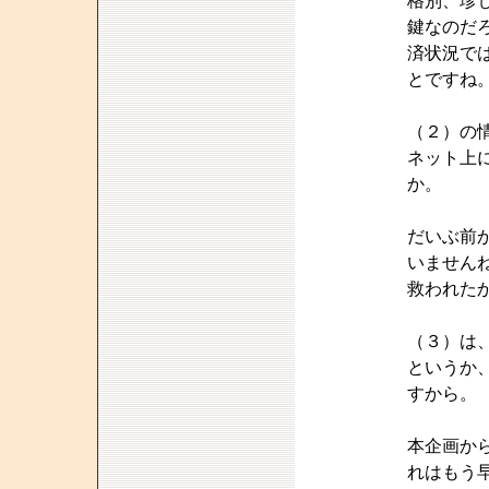
格別、珍
鍵なのだ
済状況で
とですね
（２）の
ネット上
か。
だいぶ前
いません
救われた
（３）は
というか
すから。
本企画か
れはもう