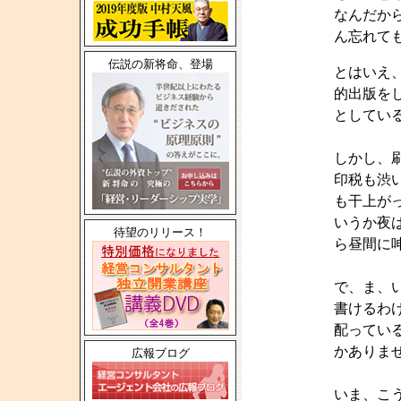
なんだか
ん忘れて
伝説の新将命、登場
とはいえ
的出版を
としてい
しかし、
印税も渋
も干上が
いうか夜
待望のリリース！
ら昼間に
で、ま、
書けるわ
配ってい
かありま
広報ブログ
いま、こ