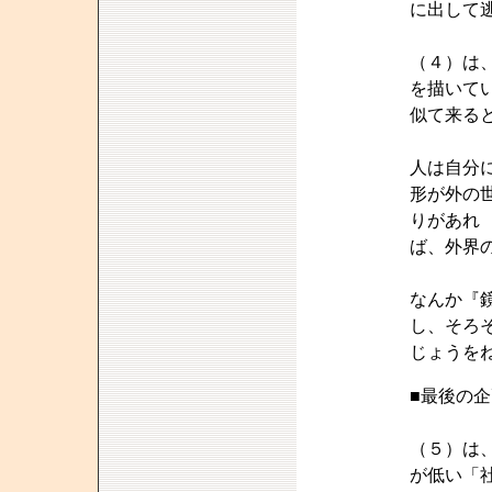
に出して
（４）は
を描いて
似て来る
人は自分
形が外の
りがあれ
ば、外界
なんか『
し、そろ
じょうを
■最後の
（５）は
が低い「