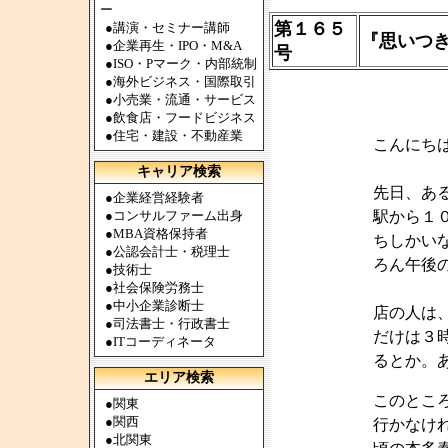
ー
第１６５
●
講演・セミナー講師
『思いつ
●
企業再生・IPO・M&A
号
●
ISO・Pマーク・内部統制
●
海外ビジネス・国際取引
●
小売業・流通・サービス
●
飲食店・フードビジネス
●
住宅・建設・不動産業
こんにち
キャリア検索
先日、あ
●
企業経営経験者
●
コンサルファーム出身
駅から１
●
MBA資格保持者
ちしかい
●
公認会計士・税理士
ろん午後
●
技術士
●
社会保険労務士
●
中小企業診断士
店の人は
●
司法書士・行政書士
だけは３
●
ITコーディネータ
るとか。
エリア検索
このとこ
●
関東
●
関西
行かなけ
●
北関東