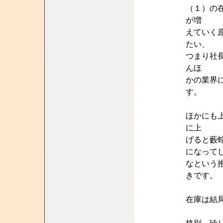
（１）の
が増
えていく
たい、
つまり社
んほ
かの業界
す。
ほかにも
に上
げると藪
になって
なという
きです。
在庫は結