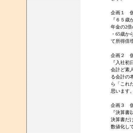
企画１ 
『６５歳
年金の2
・65歳
て所得倍
企画２ 
『入社初
会計ど素
る会計の
ら「これ
思います
企画３ 
『決算書
決算書だ
数値化し