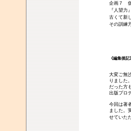
企画７ 
『人望力
古くて新
その訓練
《編集後記
大変ご無
りました
だった方
出版プロ
今回は著
ました。
せていた