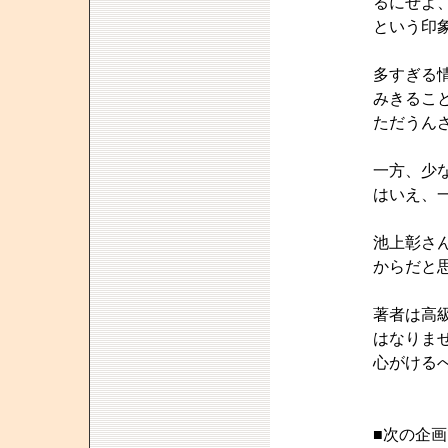
るにせよ
という印
多すぎる
みきるこ
ただうん
一方、少
はいえ、
池上彰さ
からだと
著者は高
はなりま
心がける
■次の企