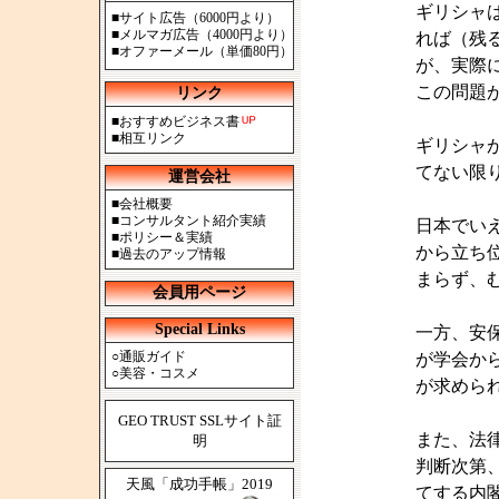
ギリシャ
■
サイト広告（6000円より）
■
メルマガ広告（4000円より）
れば（残
■
オファーメール（単価80円）
が、実際
この問題
リンク
■
おすすめビジネス書
■
相互リンク
ギリシャ
てない限
運営会社
■
会社概要
■
コンサルタント紹介実績
日本でい
■
ポリシー＆実績
から立ち
■
過去のアップ情報
まらず、
会員用ページ
Special Links
一方、安
○
通販ガイド
が学会か
○
美容・コスメ
が求めら
GEO TRUST SSLサイト証
また、法
明
判断次第
天風「成功手帳」2019
てする内