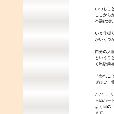
いつもこ
ここから
本題は短
いま仕掛
がいくつ
自分の人
というこ
く出版業
「われこ
ぜひご一
ただし、
らぬハー
よく日の
ます。