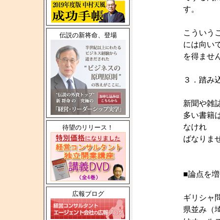
す。
こういう
伝説の新将命、登場
には向い
を得ませ
３．踏み
新聞や雑
多い書籍
なけれ
待望のリリース！
ばなりま
■論点を
広報ブログ
ギリシャ
県並み（