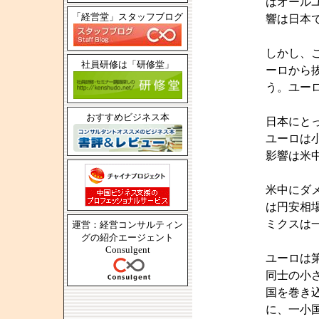
はオール
「経営堂」スタッフブログ
響は日本
しかし、
社員研修は「研修堂」
ーロから
う。ユー
おすすめビジネス本
日本にと
ユーロは
影響は米
米中にダ
は円安相
ミクスは
運営：経営コンサルティン
グの紹介エージェント
Consulgent
ユーロは
同士の小
国を巻き
に、一小