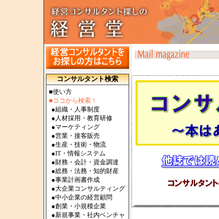
コンサルタント検索
■使い方
■ココから検索！
●
組織・人事制度
●
人材採用・教育研修
●
マーケティング
●
営業・接客販売
●
生産・技術・物流
●
IT・情報システム
●
財務・会計・資金調達
●
総務・法務・知的財産
●
事業計画書作成
●
大企業コンサルティング
●
中小企業の経営顧問
●
創業・小規模企業
●
新規事業・社内ベンチャ