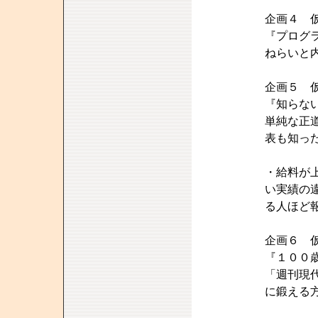
企画４ 
『プログ
ねらいと
企画５ 
『知らな
単純な正
表も知っ
・給料が
い実績の
る人ほど
企画６ 
『１００
「週刊現
に鍛える