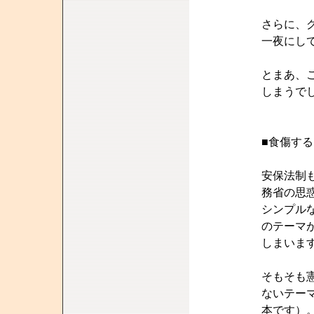
さらに、
一夜にし
とまあ、
しまうで
■食傷す
安保法制
務省の思
シンプル
のテーマ
しまいま
そもそも
ないテー
本です）