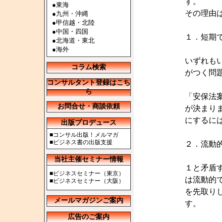
す。
●
東海
その理由
●
九州・沖縄
●
甲信越・北陸
●
中国・四国
１．短期
●
北海道・東北
●
海外
いずれも
コラム検索
がつく問
コンサルタント登録はこち
ら
「安保法
お問合せ・商談依頼
が決まり
にするに
出版プロデュース
■
コンサル出版！メルマガ
■
ビジネス書の出版支援
２．流動
当社主催セミナー情報
１と矛盾
■
ビジネスセミナー（東京）
は流動的
■
ビジネスセミナー（大阪）
を先取り
メールマガジンご案内
す。
広告のご案内