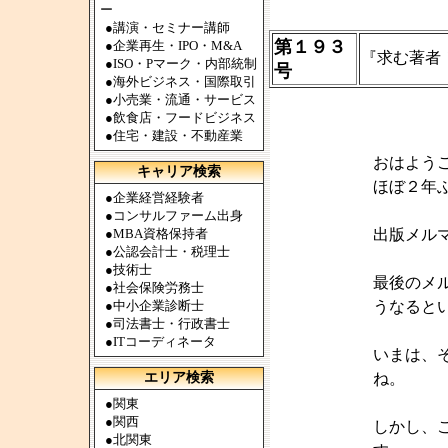
ー
●
講演・セミナー講師
第１９３
●
企業再生・IPO・M&A
『求む著者
●
ISO・Pマーク・内部統制
号
●
海外ビジネス・国際取引
●
小売業・流通・サービス
●
飲食店・フードビジネス
●
住宅・建設・不動産業
おはよう
キャリア検索
ほぼ２年
●
企業経営経験者
●
コンサルファーム出身
●
MBA資格保持者
出版メル
●
公認会計士・税理士
●
技術士
最後のメ
●
社会保険労務士
●
中小企業診断士
うなると
●
司法書士・行政書士
●
ITコーディネータ
いまは、
エリア検索
ね。
●
関東
●
関西
しかし、
●
北関東