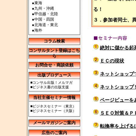
●
東海
●
九州・沖縄
る！
●
甲信越・北陸
●
中国・四国
３．参加者同士、
●
北海道・東北
●
海外
コラム検索
絶対に儲かる起
コンサルタント登録はこち
ら
ＥＣの現状
お問合せ・商談依頼
ネットショップ
出版プロデュース
■
コンサル出版！メルマガ
ネットショップ
■
ビジネス書の出版支援
当社主催セミナー情報
ページビューを
■
ビジネスセミナー（東京）
■
ビジネスセミナー（大阪）
ＳＥＯ対策＆Ｐ
メールマガジンご案内
転換率を上げる
広告のご案内