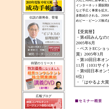
入社と同時に新事業とし
インターネット通販開
など手広く事業を拡大
多数紹介される。200
伝説の新将命、登場
めビー・ビーンズ株式
【受賞暦】
・第4回みんなの
2005年6月
・ベストECショ
賞）2005年3月
・第10回日本オン
待望のリリース！
11月（1031サイ
・第9回日本オンラ
6位）
・「はやるよ大賞
広報ブログ