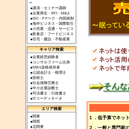
ー
●
講演・セミナー講師
●
企業再生・IPO・M&A
●
ISO・Pマーク・内部統制
●
海外ビジネス・国際取引
●
小売業・流通・サービス
●
飲食店・フードビジネス
●
住宅・建設・不動産業
キャリア検索
●
企業経営経験者
●
コンサルファーム出身
●
MBA資格保持者
●
公認会計士・税理士
●
技術士
●
社会保険労務士
●
中小企業診断士
●
司法書士・行政書士
●
ITコーディネータ
エリア検索
●
関東
１．低予算でネッ
●
関西
●
北関東
２．一般と専門家の