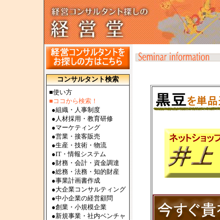
コンサルタント検索
■使い方
■ココから検索！
●
組織・人事制度
●
人材採用・教育研修
●
マーケティング
●
営業・接客販売
●
生産・技術・物流
●
IT・情報システム
●
財務・会計・資金調達
●
総務・法務・知的財産
●
事業計画書作成
●
大企業コンサルティング
●
中小企業の経営顧問
●
創業・小規模企業
●
新規事業・社内ベンチャ