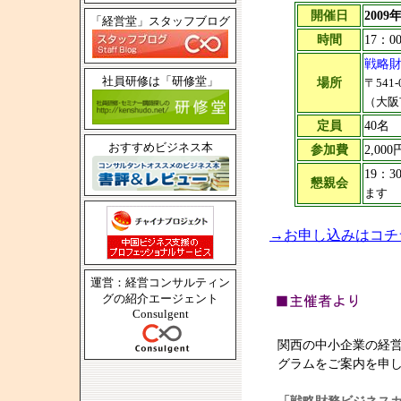
開催日
2009
「経営堂」スタッフブログ
時間
17：0
戦略財
社員研修は「研修堂」
場所
〒541
（大阪
定員
40
おすすめビジネス本
参加費
2,0
19：
懇親会
ます
→お申し込みはコチ
運営：経営コンサルティン
グの紹介エージェント
Consulgent
関西の中小企業の経
グラムをご案内を申