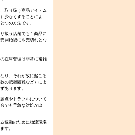
で、取り扱う商品アイテム
が）少なくすることによ
ひとつの方法です。
取り扱う店舗でも１商品に
販売開始後に即売切れとな
ムの在庫管理は非常に複雑
となり、それが故に起こる
庫数の把握困難など）によ
らずあります。
問題点やトラブルについて
場合でも早急な対処が出
テム稼動のために物流現場
います。