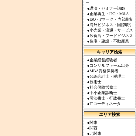
ー
●
講演・セミナー講師
●
企業再生・IPO・M&A
●
ISO・Pマーク・内部統制
●
海外ビジネス・国際取引
●
小売業・流通・サービス
●
飲食店・フードビジネス
●
住宅・建設・不動産業
キャリア検索
●
企業経営経験者
●
コンサルファーム出身
●
MBA資格保持者
●
公認会計士・税理士
●
技術士
●
社会保険労務士
●
中小企業診断士
●
司法書士・行政書士
●
ITコーディネータ
エリア検索
●
関東
●
関西
●
北関東