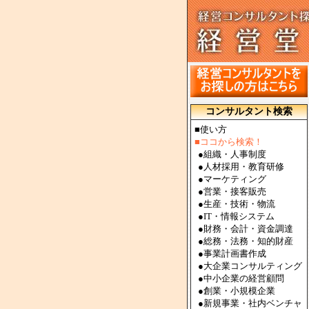
コンサルタント検索
■使い方
■ココから検索！
●
組織・人事制度
●
人材採用・教育研修
●
マーケティング
●
営業・接客販売
●
生産・技術・物流
●
IT・情報システム
●
財務・会計・資金調達
●
総務・法務・知的財産
●
事業計画書作成
●
大企業コンサルティング
●
中小企業の経営顧問
●
創業・小規模企業
●
新規事業・社内ベンチャ