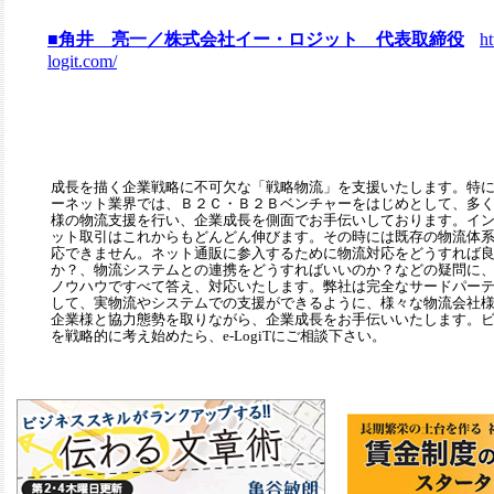
■角井 亮一／株式会社イー・ロジット 代表取締役
h
logit.com/
成長を描く企業戦略に不可欠な「戦略物流」を支援いたします。特
ーネット業界では、Ｂ２Ｃ・Ｂ２Ｂベンチャーをはじめとして、多
様の物流支援を行い、企業成長を側面でお手伝いしております。イ
ット取引はこれからもどんどん伸びます。その時には既存の物流体
応できません。ネット通販に参入するために物流対応をどうすれば
か？、物流システムとの連携をどうすればいいのか？などの疑問に
ノウハウですべて答え、対応いたします。弊社は完全なサードパー
して、実物流やシステムでの支援ができるように、様々な物流会社
企業様と協力態勢を取りながら、企業成長をお手伝いいたします。
を戦略的に考え始めたら、e-LogiTにご相談下さい。