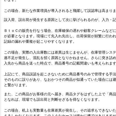
この場合、新たな作業増員が導入されると飛躍して誤認率は高まり
誤入荷、誤出荷が発生する原因として次に挙げられるのが、入力・
ＢｔｏＣの販売を行なう場合、在庫確保の遅れや顧客クレームなど
が必要となります。現場にて先入れ先出し、出荷保留が頻繁に行わ
記録の漏れや重複が起こりやすくなります。
この場合、実際の入出庫数には差異は生じませんが、在庫管理シス
過不足が発生し、混乱を招く原因となりかねません。さらに突き詰
入先から商品を送った時点で、商品番号の記載間違いも考えられま
上記にて、商品誤認を起こさないために商品番号のみで管理する手
そのものに誤りがあり、なおかつその商品が似通っていた場合には
と繋がります。
また、この商品がお客様の元へ届き、商品タグをはずした上で「商
となれば、現場でも誤出荷と判断せざるを得なくなります。
この場合、机上も実数量も在庫差異が発生し、その追求もできない
えるしかなくなります。このようなケースは確かに稀ではあります