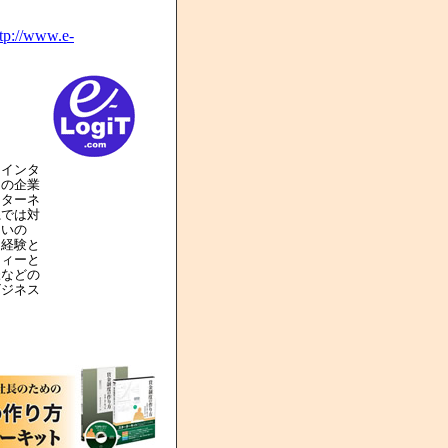
ttp://www.e-
にインタ
くの企業
ンターネ
系では対
良いの
、経験と
ティーと
様などの
ビジネス