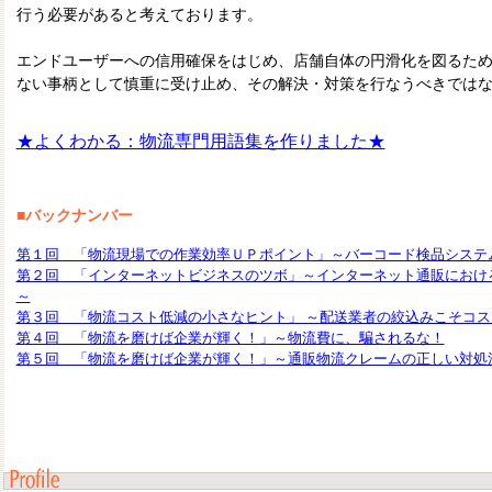
行う必要があると考えております。
エンドユーザーへの信用確保をはじめ、店舗自体の円滑化を図るた
ない事柄として慎重に受け止め、その解決・対策を行なうべきでは
★よくわかる：物流専門用語集を作りました★
■バックナンバー
第１回 「物流現場での作業効率ＵＰポイント」～バーコード検品システ
第２回 「インターネットビジネスのツボ」～インターネット通販におけ
～
第３回 「物流コスト低減の小さなヒント」 ～配送業者の絞込みこそコ
第４回 「物流を磨けば企業が輝く！」～物流費に、騙されるな！
第５回 「物流を磨けば企業が輝く！」～通販物流クレームの正しい対処