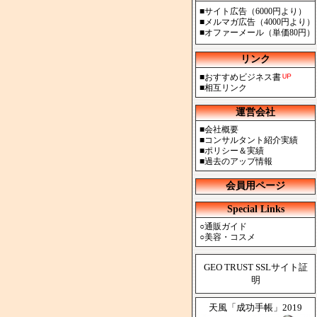
■
サイト広告（6000円より）
■
メルマガ広告（4000円より）
■
オファーメール（単価80円）
リンク
■
おすすめビジネス書
■
相互リンク
運営会社
■
会社概要
■
コンサルタント紹介実績
■
ポリシー＆実績
■
過去のアップ情報
会員用ページ
Special Links
○
通販ガイド
○
美容・コスメ
GEO TRUST SSLサイト証
明
天風「成功手帳」2019