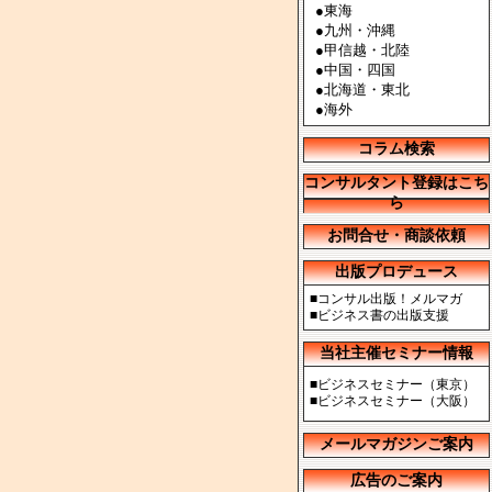
●
東海
●
九州・沖縄
●
甲信越・北陸
●
中国・四国
●
北海道・東北
●
海外
コラム検索
コンサルタント登録はこち
ら
お問合せ・商談依頼
出版プロデュース
■
コンサル出版！メルマガ
■
ビジネス書の出版支援
当社主催セミナー情報
■
ビジネスセミナー（東京）
■
ビジネスセミナー（大阪）
メールマガジンご案内
広告のご案内