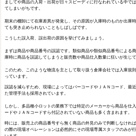
ましてや商品の入荷・出荷が日々スピーディに行なわれている中で
てしまいがちです。
期末の棚卸にて在庫差異が発覚し、その原因が入庫時のものか出庫
ても突き止められないこともしばしばです。
こうした誤入荷、誤出荷の原因を挙げてみましょう。
まずは商品や商品番号の誤認です。類似商品や類似商品番号による
庫時に商品を誤認してしまうと販売数や商品仕入数量に狂いが生じ
このため、このような物流を主として取り扱う倉庫会社では入庫規
っています。
誤認を減らすため、現場によってはバーコードやＪＡＮコード、最
た管理手法も採用されています。
しかし、多品種小ロットの業務下では特定のメーカーから商品を仕
ードやＪＡＮコードすら付記されていない商品も多く含まれます。
時には、販売上の商品番号すら無く商品の外見のみで判断しなけれ
の際の現場オペレーションは必然的にその現場専属スタッフのみが
います。