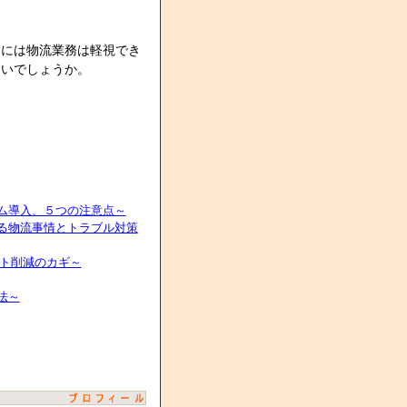
めには物流業務は軽視でき
ないでしょうか。
ム導入、５つの注意点～
る物流事情とトラブル対策
スト削減のカギ～
法～