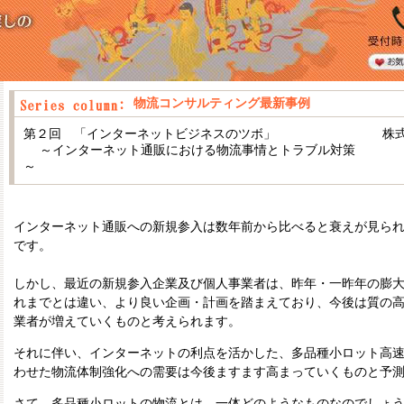
物流コンサルティング最新事例
第２回 「インターネットビジネスのツボ」
株
～インターネット通販における物流事情とトラブル対策
～
インターネット通販への新規参入は数年前から比べると衰えが見られ
です。
しかし、最近の新規参入企業及び個人事業者は、昨年・一昨年の膨
れまでとは違い、より良い企画・計画を踏まえており、今後は質の
業者が増えていくものと考えられます。
それに伴い、インターネットの利点を活かした、多品種小ロット高
わせた物流体制強化への需要は今後ますます高まっていくものと予
さて、多品種小ロットの物流とは、一体どのようなものなのでしょ