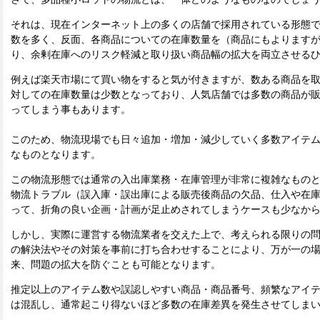
それは、現在インターネット上の多くの店舗で採用されている形態
数を多く、反面、各商品についての在庫数量を（商品にもよります
り、余剰在庫へのリスク軽減と取り扱い商品幅の拡大を両立させる
例えば楽天市場にて買い物をすると気が付きますが、数ある商品を
対しての在庫数量は少数となっており、人気店舗では多数の商品が
ってしまう事もあります。
このため、物流現場でも日々追加・増加・減少していく多数アイテ
なものとなります。
この物流形態では通常の入出庫業務・在庫管理が非常に複雑なもの
物流トラブル（誤入庫・誤出庫による販売後商品の欠品、仕入や在
って、折角の良い企画・計画が足止めされてしまうケースも少なか
しかし、実際に運営する物流業者を交えた上で、考えられる限りの
の解決法やその対策を事前に打ち合わせすることにより、万が一の
来、問題の拡大を防ぐことも可能となります。
推定以上のアイテム数や誤認しやすい商品・商品番号、頻繁なアイ
は混乱し、通常起こり得ないほど多数の在庫差異を発生させてしま