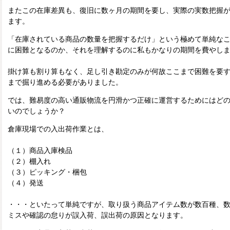
またこの在庫差異も、復旧に数ヶ月の期間を要し、実際の実数把握
ます。
「在庫されている商品の数量を把握するだけ」という極めて単純な
に困難となるのか、それを理解するのに私もかなりの期間を費やし
掛け算も割り算もなく、足し引き勘定のみが何故ここまで困難を要
まで掘り進める必要がありました。
では、難易度の高い通販物流を円滑かつ正確に運営するためにはど
いのでしょうか？
倉庫現場での入出荷作業とは、
（１）商品入庫検品
（２）棚入れ
（３）ピッキング・梱包
（４）発送
・・・といたって単純ですが、取り扱う商品アイテム数が数百種、
ミスや確認の怠りが誤入荷、誤出荷の原因となります。