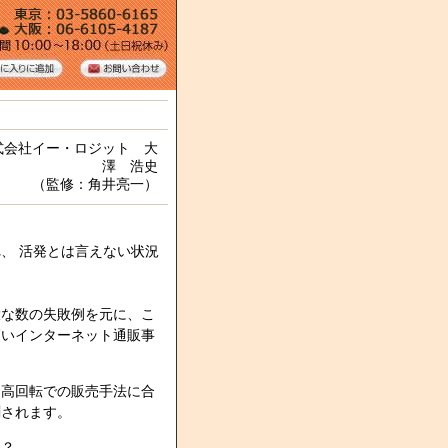
式会社イー・ロジット 大
澤 浩史
（監修：角井亮一）
、 活発とは言えない状況
大な数の失敗例を元に、こ
高いインターネット通販事
速高回転での販売手法に合
測されます。
う？