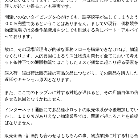
誤りが起こり得ることも事実です。
間違いのないタイピングを心がけても、誤字脱字が生じてしまうよ
００％完璧であるということはありません。ましてや現行、価格競
物流現場では必要作業費用を少しでも削減する為にパート・アルバ
っております。
故に、その現場管理者が的確な業務フローを構築できなければ、物
なくなります。人的要因によるミスは物流を問わず全てにおいて考
ット条件下での通販物流ではこうしたミスが頻繁に起こり得る要素
誤入荷・誤出荷は販売後の商品欠品につながり、その商品を購入し
遅延やキャンセル原因となります。
また、ここでのトラブルに対する対処が遅れると、その店舗自体の
させる原因となりかねません。
インターネット通販にて多品種小ロットの販売体系が今後増加して
かし、１００％がありえない物流業界では、問題が起こることを前
ばなりません。
販売企画・計画打ち合わせはもちろんの事、物流業務に対する打ち