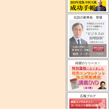
伝説の新将命、登場
待望のリリース！
広報ブログ