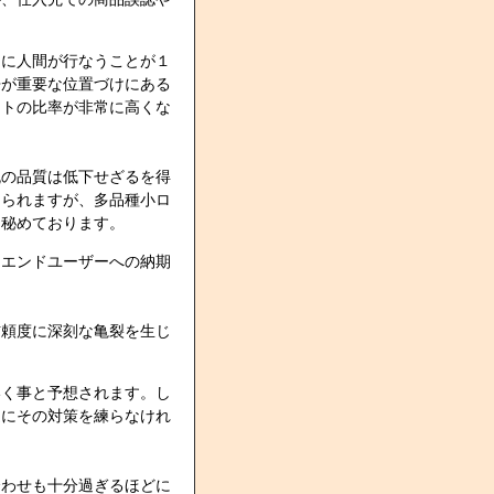
うに人間が行なうことが１
争が重要な位置づけにある
イトの比率が非常に高くな
流の品質は低下せざるを得
えられますが、多品種小ロ
を秘めております。
たエンドユーザーへの納期
信頼度に深刻な亀裂を生じ
いく事と予想されます。し
提にその対策を練らなけれ
合わせも十分過ぎるほどに