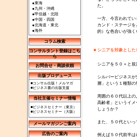
●
東海
た。
●
九州・沖縄
●
甲信越・北陸
一方、今言われてい
●
中国・四国
●
北海道・東北
カンド・ステージを
●
海外
的）な色合いが強く
コラム検索
■
シニアを対象とした
コンサルタント登録はこち
ら
シニアを５０＋と規
お問合せ・商談依頼
出版プロデュース
シルバービジネスが
■
コンサル出版！メルマガ
層」という１種類の
■
ビジネス書の出版支援
周囲の６０代以上の
当社主催セミナー情報
高齢者」というイメ
■
ビジネスセミナー（東京）
しょうか？
■
ビジネスセミナー（大阪）
また、５０代といっ
メールマガジンご案内
広告のご案内
例えば５０代前半は