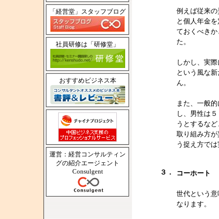
例えば従来の
「経営堂」スタッフブログ
と個人年金を
ておくべきか
た。
社員研修は「研修堂」
しかし、実際
という風な新
おすすめビジネス本
ん。
また、一般的
し、男性は５
うとするなど
取り組み方が
う捉え方では
運営：経営コンサルティン
グの紹介エージェント
Consulgent
３．
コーホート
世代という意
なります。