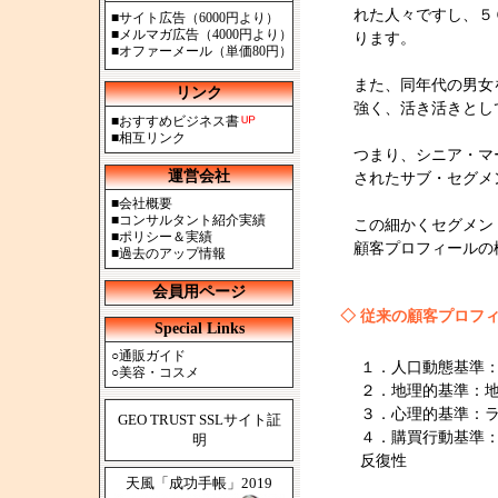
れた人々ですし、５
■
サイト広告（6000円より）
■
メルマガ広告（4000円より）
ります。
■
オファーメール（単価80円）
また、同年代の男女
リンク
強く、活き活きとし
■
おすすめビジネス書
■
相互リンク
つまり、シニア・マ
運営会社
されたサブ・セグメ
■
会社概要
■
コンサルタント紹介実績
この細かくセグメン
■
ポリシー＆実績
顧客プロフィールの
■
過去のアップ情報
会員用ページ
◇
従来の顧客プロフ
Special Links
○
通販ガイド
１．人口動態基準
○
美容・コスメ
２．地理的基準：
３．心理的基準：
GEO TRUST SSLサイト証
４．購買行動基準
明
反復性
天風「成功手帳」2019