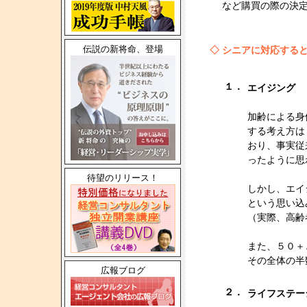
など購買の際の決
伝説の新将命、登場
◇
シニアに対応する
１．
エイジング
加齢による身
する考え方は
おり、事実従
ったように思
待望のリリース！
しかし、エイ
という思い込
（実際、高齢
また、５０＋
その全体の半
広報ブログ
２．
ライフステー