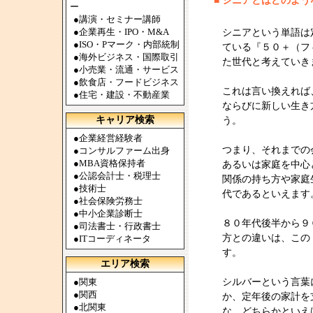
■
シニアとはどのよう
ー
●
講演・セミナー講師
●
企業再生・IPO・M&A
シニアという単語は
●
ISO・Pマーク・内部統制
ている『５０＋（フ
●
海外ビジネス・国際取引
た世代と考えていき
●
小売業・流通・サービス
●
飲食店・フードビジネス
これは言い換えれば
●
住宅・建設・不動産業
ならびに新しい生き
キャリア検索
う。
●
企業経営経験者
つまり、それまでの
●
コンサルファーム出身
●
MBA資格保持者
あるいは家庭を中心
●
公認会計士・税理士
関係の持ち方や家庭
●
技術士
代であるといえます
●
社会保険労務士
●
中小企業診断士
８０年代後半から９
●
司法書士・行政書士
方との違いは、この
●
ITコーディネータ
す。
エリア検索
●
関東
シルバーという言葉
●
関西
か、定年後の家計を
●
北関東
な、どちらかといえ