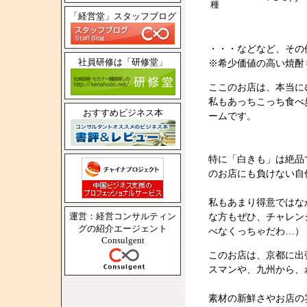
種
「経営堂」スタッフブログ
・・・などなど、その
社員研修は「研修堂」
※希少価値の高い焼酎
ここのお店は、本当に
私もあっちこっち食べ
おすすめビジネス本
ームです。
特に「白きも」は絶品
のお店にも負けない自
私もあまり得意ではな
運営：経営コンサルティン
な方もぜひ、チャレン
グの紹介エージェント
べなくっちゃだわ…）
Consulgent
このお店は、京都に出
スマンや、九州から、
素材の新鮮さやお店の