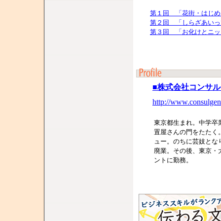
第１回 「花街・はじめ
第２回 「しらざあいっ
第３回 「お化けとニッ
■株式会社コンサ
http://www.consulgent
東京都生まれ。中学卒
置屋さんの門をたたく
ュー。のちに芸妓とな
廃業。その後、東京・
ントに勤務。