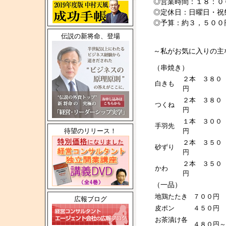
◎営業時間：１８：０
◎定休日：日曜日・祝
◎予算：約３，５００
伝説の新将命、登場
～私がお気に入りの主
（串焼き）
２本 ３８０
白きも
円
２本 ３８０
つくね
円
１本 ３００
手羽先
待望のリリース！
円
２本 ３５０
砂ずり
円
２本 ３５０
かわ
円
（一品）
地鶏たたき
７００円
広報ブログ
皮ポン
４５０円
お茶漬け各
４８０円～