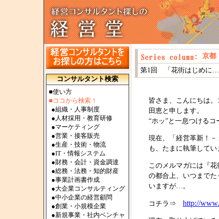
京都
第1回 「花街はじめに
コンサルタント検索
■使い方
■ココから検索！
皆さま、こんにちは。
●
組織・人事制度
田恵と申します。
●
人材採用・教育研修
“ホッ”と一息つける
●
マーケティング
●
営業・接客販売
現在、「経営革新！－
●
生産・技術・物流
も、たまに執筆してい
●
IT・情報システム
●
財務・会計・資金調達
このメルマガには『花
●
総務・法務・知的財産
の都合上、いつまでた
●
事業計画書作成
いますが…。
●
大企業コンサルティング
●
中小企業の経営顧問
http://www
コチラ⇒
●
創業・小規模企業
●
新規事業・社内ベンチャ