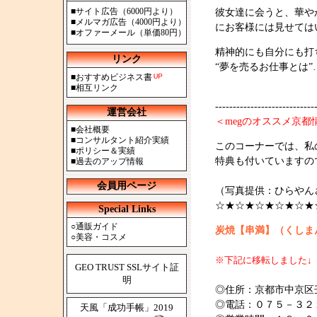
■
サイト広告（6000円より）
彼女達に会うと、華や
■
メルマガ広告（4000円より）
にお客様には見せては
■
オファーメール（単価80円）
精神的にも自分にも打
リンク
“夢を売るお仕事とは
■
おすすめビジネス書
■
相互リンク
----------------------------
運営会社
＜megのオススメ京都
■
会社概要
■
コンサルタント紹介実績
このコーナーでは、私
■
ポリシー＆実績
特典も付いていますの
■
過去のアップ情報
会員用ページ
（写真提供：ひらやん
☆★☆★☆★☆★☆★
Special Links
○
通販ガイド
炭焼【串満】（くしま
○
美容・コスメ
※下記に移転しました↓
GEO TRUST SSLサイト証
明
◎住所：京都市中京区
◎電話：０７５－３２
天風「成功手帳」2019