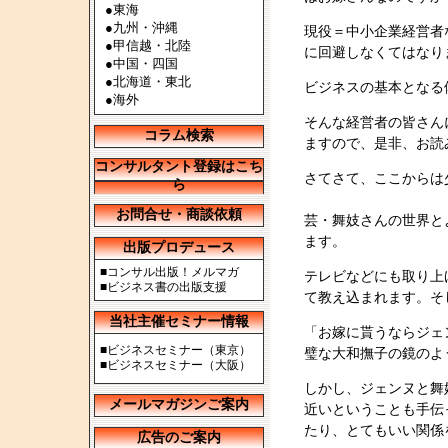
●
東海
●
九州・沖縄
現役＝中小企業経営者
●
甲信越・北陸
に回避しなくてはなり
●
中国・四国
●
北海道・東北
ビジネスの基本となる
●
海外
そんな経営者の皆さん
コラム検索
ますので、是非、お読
コンサルタント登録はこち
さてさて、ここからは
ら
お問合せ・商談依頼
芸・舞妓さんの世界と
ます。
出版プロデュース
■
コンサル出版！メルマガ
テレビなどにも取り上
■
ビジネス書の出版支援
て教え込まれます。そ
当社主催セミナー情報
「お嫁に貰うならジェ
■
ビジネスセミナー（東京）
璧な大和撫子の鏡のよ
■
ビジネスセミナー（大阪）
しかし、ジェンヌと舞
メールマガジンご案内
近いということも手伝
たり、とてもいい関係
広告のご案内