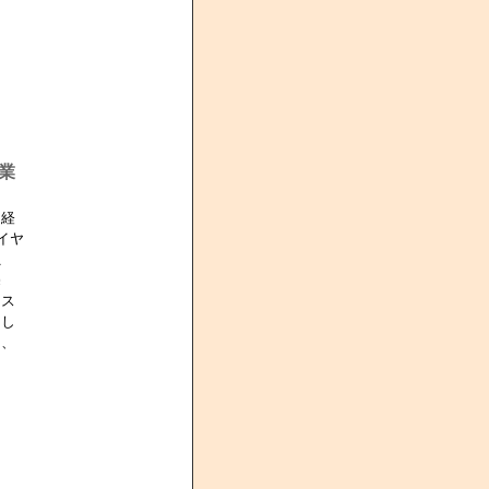
業
を経
イヤ
独
売
ェス
とし
ー、
回