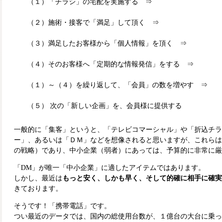
（１）「チラシ」の宅配を実施する ⇒
（２）施術・接客で「満足」して頂く ⇒
（３）満足したお客様から「個人情報」を頂く ⇒
（４）そのお客様へ「定期的な情報発信」をする ⇒
（１）～（４）を繰り返して、「会員」の数を増やす ⇒
（５） 次の「新しい企画」を、会員様に提供する
一般的に「集客」というと、「テレビコマーシャル」や「折込チラ
ー」、あるいは「ＤＭ」などを想像されると思いますが、これらは
の戦略）であり、中小企業（弱者）にあっては、予算的に非常に厳
「DM」が唯一「中小企業」に適したアイテムではあります。
しかし、最近は
もっと安く、しかも早く、そして的確に相手に確実
きております。
そうです！「携帯電話」です。
つい最近のデータでは、国内の総使用台数が、１億台の大台に乗っ