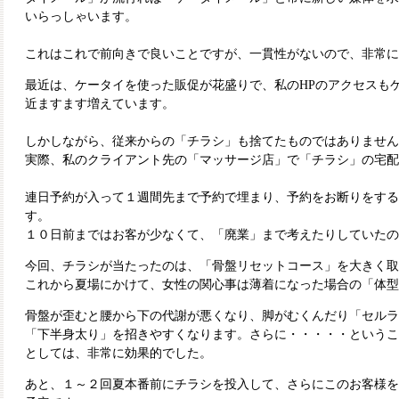
いらっしゃいます。
これはこれで前向きで良いことですが、一貫性がないので、非常に
最近は、ケータイを使った販促が花盛りで、私のHPのアクセスも
近ますます増えています。
しかしながら、従来からの「チラシ」も捨てたものではありません
実際、私のクライアント先の「マッサージ店」で「チラシ」の宅配
連日予約が入って１週間先まで予約で埋まり、予約をお断りをする
す。
１０日前まではお客が少なくて、「廃業」まで考えたりしていたの
今回、チラシが当たったのは、「骨盤リセットコース」を大きく取
これから夏場にかけて、女性の関心事は薄着になった場合の「体型
骨盤が歪むと腰から下の代謝が悪くなり、脚がむくんだり「セルラ
「下半身太り」を招きやすくなります。さらに・・・・・というこ
としては、非常に効果的でした。
あと、１～２回夏本番前にチラシを投入して、さらにこのお客様を