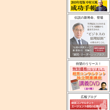
伝説の新将命、登場
待望のリリース！
広報ブログ