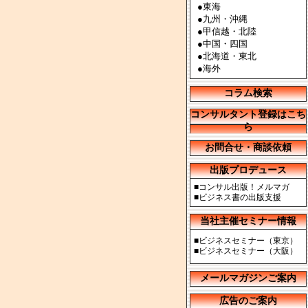
●
東海
●
九州・沖縄
●
甲信越・北陸
●
中国・四国
●
北海道・東北
●
海外
コラム検索
コンサルタント登録はこち
ら
お問合せ・商談依頼
出版プロデュース
■
コンサル出版！メルマガ
■
ビジネス書の出版支援
当社主催セミナー情報
■
ビジネスセミナー（東京）
■
ビジネスセミナー（大阪）
メールマガジンご案内
広告のご案内