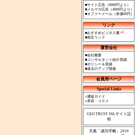
■
サイト広告（6000円より）
■
メルマガ広告（4000円より）
■
オファーメール（単価80円）
リンク
■
おすすめビジネス書
■
相互リンク
運営会社
■
会社概要
■
コンサルタント紹介実績
■
ポリシー＆実績
■
過去のアップ情報
会員用ページ
Special Links
○
通販ガイド
○
美容・コスメ
GEO TRUST SSLサイト証
明
天風「成功手帳」2019