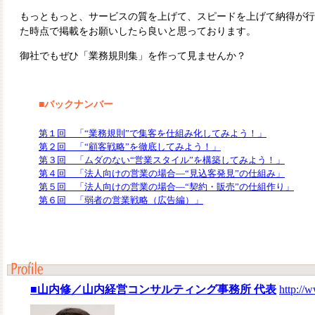
もっともっと、サービスの質を上げて、スピードを上げて納得が行
た時点で掲載をお願いしたら良いと思っております。
御社でもぜひ「業務規則集」を作って見ませんか？
■バックナンバー
第１回 「“業務規則”で集客を仕組み化してみよう！」
第２回 「“顧客戦略”を徹底してみよう！」
第３回 「ムダのない“営業スタイル”を構築してみよう！」
第４回 「法人向けの営業の場合―“見込客発見”の仕組み」
第５回 「法人向けの営業の場合―“契約・販売”の仕組作り」
第６回 「弱者の営業戦略（広告編）」
■山内修／山内経営コンサルティング事務所 代表
http://