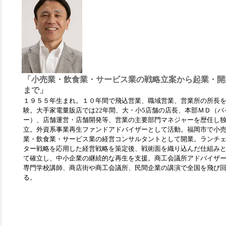
「小売業・飲食業・サービス業の戦略立案から起業・開
まで」
１９５５年生まれ。１０年間で飛込営業、職域営業、営業所の所長
験。大手家電量販店では22年間、大・小5店舗の店長、本部ＭＤ（バ
ー）、店舗運営・店舗開発等、営業の主要部門マネジャーを歴任し
立。外資系事業再生ファンドアドバイザーとして活動。福岡市で小
業・飲食業・サービス業の経営コンサルタントとして開業。ランチ
ター戦略を応用した経営戦略を策定後、戦術面を織り込んだ仕組み
て確立し、中小企業の継続的な再生を支援。商工会議所アドバイザ
専門学校講師、商店街や商工会議所、民間企業の講演で全国を飛び
る。