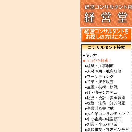
コンサルタント検索
■使い方
■ココから検索！
●
組織・人事制度
●
人材採用・教育研修
●
マーケティング
●
営業・接客販売
●
生産・技術・物流
●
IT・情報システム
●
財務・会計・資金調達
●
総務・法務・知的財産
●
事業計画書作成
●
大企業コンサルティング
●
中小企業の経営顧問
●
創業・小規模企業
●
新規事業・社内ベンチャ