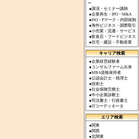
ー
●
講演・セミナー講師
●
企業再生・IPO・M&A
●
ISO・Pマーク・内部統制
●
海外ビジネス・国際取引
●
小売業・流通・サービス
●
飲食店・フードビジネス
●
住宅・建設・不動産業
キャリア検索
●
企業経営経験者
●
コンサルファーム出身
●
MBA資格保持者
●
公認会計士・税理士
●
技術士
●
社会保険労務士
●
中小企業診断士
●
司法書士・行政書士
●
ITコーディネータ
エリア検索
●
関東
●
関西
●
北関東