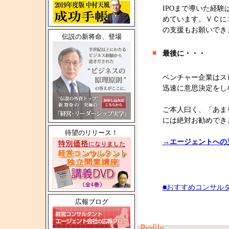
IPOまで導いた経
めています。ＶＣに
の支援もお願いでき
伝説の新将命、登場
■
最後に・・・
ベンチャー企業はス
迅速に意思決定をし
ご本人曰く、「あま
には絶対お勧めでき
待望のリリース！
→エージェントへの
■おすすめコンサル
広報ブログ