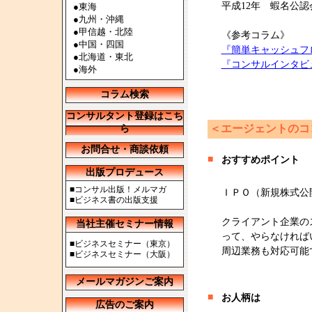
平成12年 蝦名公
●
東海
●
九州・沖縄
●
甲信越・北陸
《参考コラム》
●
中国・四国
『簡単キャッシュフ
●
北海道・東北
『コンサルインタビ
●
海外
コラム検索
コンサルタント登録はこち
＜エージェントのコ
ら
お問合せ・商談依頼
■
おすすめポイント
出版プロデュース
■
コンサル出版！メルマガ
ＩＰＯ（新規株式公
■
ビジネス書の出版支援
クライアント企業の
当社主催セミナー情報
って、やらなければ
■
ビジネスセミナー（東京）
周辺業務も対応可能
■
ビジネスセミナー（大阪）
メールマガジンご案内
■
お人柄は
広告のご案内