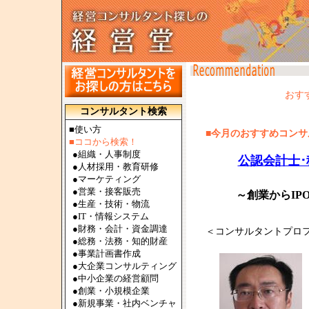
おす
コンサルタント検索
■使い方
■今月のおすすめコンサル
■ココから検索！
●
組織・人事制度
公認会計士
●
人材採用・教育研修
●
マーケティング
●
営業・接客販売
～創業からIP
●
生産・技術・物流
●
IT・情報システム
●
財務・会計・資金調達
＜コンサルタントプロ
●
総務・法務・知的財産
●
事業計画書作成
●
大企業コンサルティング
●
中小企業の経営顧問
●
創業・小規模企業
●
新規事業・社内ベンチャ