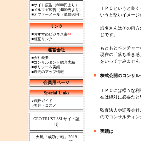
■
サイト広告（6000円より）
ＩＰＯというと良く
■
メルマガ広告（4000円より）
■
オファーメール（単価80円）
いうと堅いイメージ
リンク
蝦名さんはその両方
■
おすすめビジネス書
じです。
■
相互リンク
もともとベンチャー
運営会社
現在の「落ち着き感
■
会社概要
をいってすみません
■
コンサルタント紹介実績
■
ポリシー＆実績
■
過去のアップ情報
■
株式公開のコンサル
会員用ページ
ＩＰＯには様々な利
Special Links
在は絶対に必要だと
○
通販ガイド
○
美容・コスメ
監査法人や証券会社
のでコンサルティン
GEO TRUST SSLサイト証
明
■
実績は
天風「成功手帳」2019