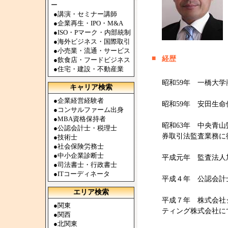
ー
●
講演・セミナー講師
●
企業再生・IPO・M&A
●
ISO・Pマーク・内部統制
●
海外ビジネス・国際取引
●
小売業・流通・サービス
■
経歴
●
飲食店・フードビジネス
●
住宅・建設・不動産業
昭和59年 一橋大学
キャリア検索
●
企業経営経験者
昭和59年 安田生
●
コンサルファーム出身
●
MBA資格保持者
昭和63年 中央青
●
公認会計士・税理士
券取引法監査業務に
●
技術士
●
社会保険労務士
●
中小企業診断士
平成元年 監査法人
●
司法書士・行政書士
●
ITコーディネータ
平成４年 公認会計
エリア検索
平成７年 株式会社
●
関東
ティング株式会社に
●
関西
●
北関東