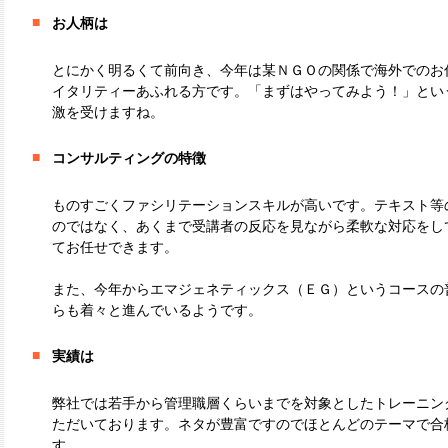
■
お人柄は
とにかく明るくて前向き、今年は某ＮＧＯの関係で海外でのお
イタリティーあふれる方です。「まずはやってみよう！」とい
激を受けますね。
■
コンサルティングの特徴
ものすごくファシリテーションスキルが高いです。テキスト等
のではなく、あくまで受講者の反応を見ながら柔軟な対応をし
てお任せできます。
また、今年からエマジェネティックス（ＥＧ）というコースの
らも着々と進んでいるようです。
■
実績は
弊社では若手から管理職層くらいまでを対象としたトレーニン
ただいております。ネタが豊富ですのでほとんどのテーマで合
す。