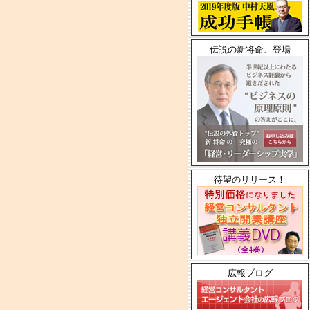
伝説の新将命、登場
待望のリリース！
広報ブログ