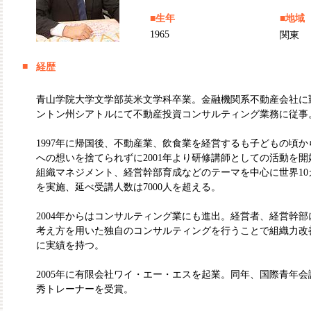
■生年
■地域
1965
関東
■
経歴
青山学院大学文学部英米文学科卒業。金融機関系不動産会社に
ントン州シアトルにて不動産投資コンサルティング業務に従事
1997年に帰国後、不動産業、飲食業を経営するも子どもの頃
への想いを捨てられずに2001年より研修講師としての活動を
組織マネジメント、経営幹部育成などのテーマを中心に世界10カ
を実施、延べ受講人数は7000人を超える。
2004年からはコンサルティング業にも進出。経営者、経営幹
考え方を用いた独自のコンサルティングを行うことで組織力改
に実績を持つ。
2005年に有限会社ワイ・エー・エスを起業。同年、国際青年
秀トレーナーを受賞。