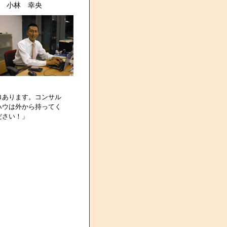
 小林 幸央
ロあります。コンサル
ハウは外から持ってく
ださい！」