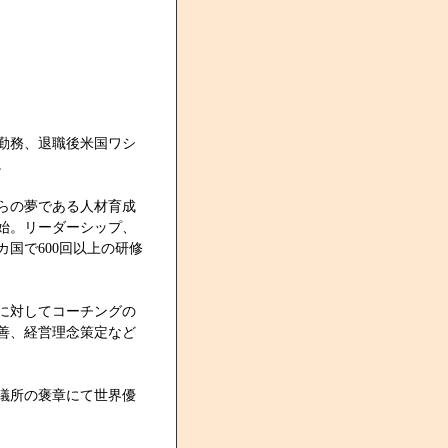
勤務、退職後米国ワシ
。
からの夢である人材育成
開始。リーダーシップ、
国で600回以上の研修
部に対してコーチングの
善、経営理念策定など
会議所の褒章にて世界優