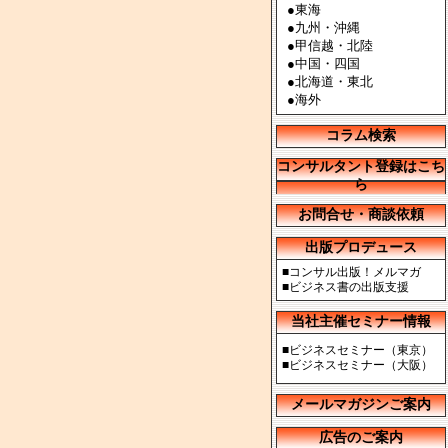
●
東海
●
九州・沖縄
●
甲信越・北陸
●
中国・四国
●
北海道・東北
●
海外
コラム検索
コンサルタント登録はこち
ら
お問合せ・商談依頼
出版プロデュース
■
コンサル出版！メルマガ
■
ビジネス書の出版支援
当社主催セミナー情報
■
ビジネスセミナー（東京）
■
ビジネスセミナー（大阪）
メールマガジンご案内
広告のご案内