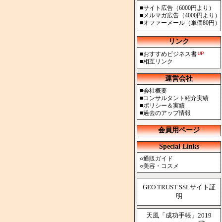
■
サイト広告（6000円より）
■
メルマガ広告（4000円より）
■
オファーメール（単価80円）
リンク
■
おすすめビジネス書
■
相互リンク
運営会社
■
会社概要
■
コンサルタント紹介実績
■
ポリシー＆実績
■
過去のアップ情報
会員用ページ
Special Links
○
通販ガイド
○
美容・コスメ
GEO TRUST SSLサイト証
明
天風「成功手帳」2019