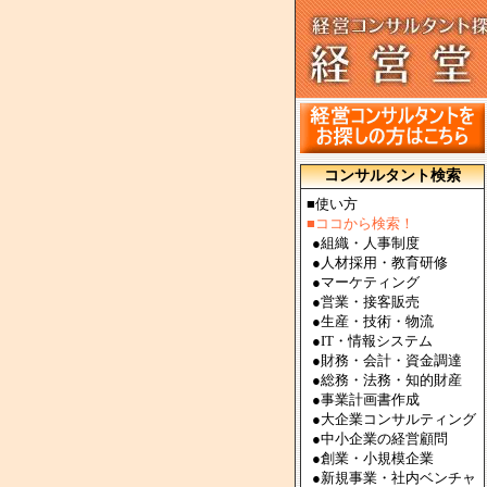
コンサルタント検索
■使い方
■ココから検索！
●
組織・人事制度
●
人材採用・教育研修
●
マーケティング
●
営業・接客販売
●
生産・技術・物流
●
IT・情報システム
●
財務・会計・資金調達
●
総務・法務・知的財産
●
事業計画書作成
●
大企業コンサルティング
●
中小企業の経営顧問
●
創業・小規模企業
●
新規事業・社内ベンチャ