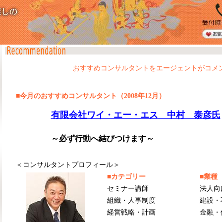
おすすめコンサルタントをエージェントがコメ
■今月のおすすめコンサルタント（2008年12月）
有限会社ワイ・エー・エス 中村 泰彦氏
～必ず行動へ結びつけます～
＜コンサルタントプロフィール＞
■カテゴリー
■業種
セミナー講師
法人向
組織・人事制度
建設・
経営戦略・計画
金融・