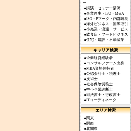
ー
●
講演・セミナー講師
●
企業再生・IPO・M&A
●
ISO・Pマーク・内部統制
●
海外ビジネス・国際取引
●
小売業・流通・サービス
●
飲食店・フードビジネス
●
住宅・建設・不動産業
キャリア検索
●
企業経営経験者
●
コンサルファーム出身
●
MBA資格保持者
●
公認会計士・税理士
●
技術士
●
社会保険労務士
●
中小企業診断士
●
司法書士・行政書士
●
ITコーディネータ
エリア検索
●
関東
●
関西
●
北関東