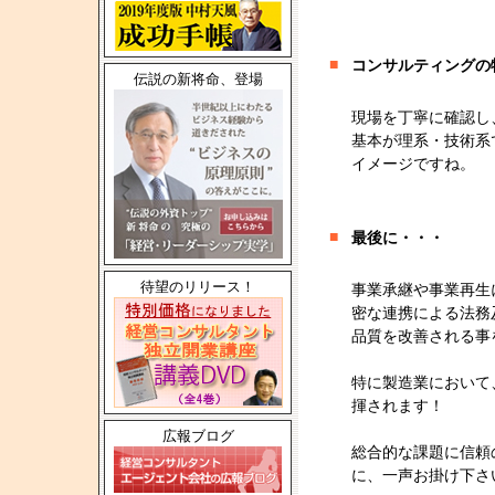
■
コンサルティングの
伝説の新将命、登場
現場を丁寧に確認し
基本が理系・技術系
イメージですね。
■
最後に・・・
待望のリリース！
事業承継や事業再生
密な連携による法務
品質を改善される事
特に製造業において
揮されます！
広報ブログ
総合的な課題に信頼
に、一声お掛け下さ