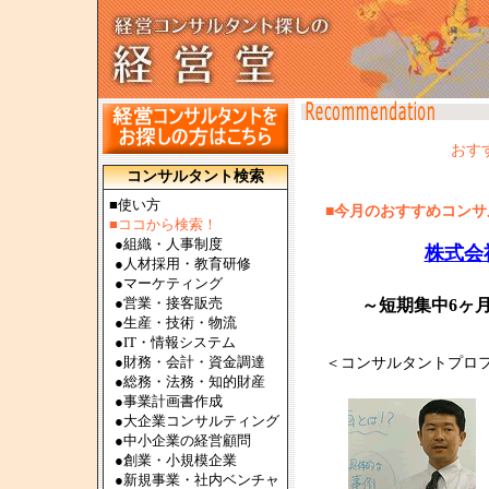
おす
コンサルタント検索
■使い方
■今月のおすすめコンサル
■ココから検索！
●
組織・人事制度
株式会
●
人材採用・教育研修
●
マーケティング
●
営業・接客販売
～短期集中6ヶ
●
生産・技術・物流
●
IT・情報システム
●
財務・会計・資金調達
＜コンサルタントプロ
●
総務・法務・知的財産
●
事業計画書作成
●
大企業コンサルティング
●
中小企業の経営顧問
●
創業・小規模企業
●
新規事業・社内ベンチャ