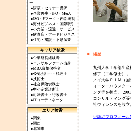
ー
●
講演・セミナー講師
●
企業再生・IPO・M&A
●
ISO・Pマーク・内部統制
●
海外ビジネス・国際取引
●
小売業・流通・サービス
●
飲食店・フードビジネス
●
住宅・建設・不動産業
キャリア検索
■
経歴
●
企業経営経験者
●
コンサルファーム出身
九州大学工学部生産
●
MBA資格保持者
●
公認会計士・税理士
修了（工学修士） 。
●
技術士
ノイ大学ＰＩＭ（国
●
社会保険労務士
ォーターハウスクー
●
中小企業診断士
ング等を担当。 2
●
司法書士・行政書士
コンサルティング等を
●
ITコーディネータ
社ウィレンスを設立
エリア検索
※詳細プロフィール
●
関東
●
関西
●
北関東