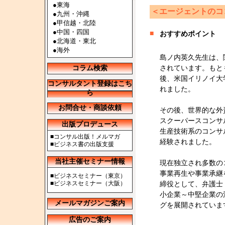
●
東海
＜エージェントのコ
●
九州・沖縄
●
甲信越・北陸
●
中国・四国
■
おすすめポイント
●
北海道・東北
●
海外
島ノ内英久先生は、
コラム検索
されています。もと
後、米国イリノイ大
コンサルタント登録はこち
れました。
ら
お問合せ・商談依頼
その後、世界的な外
スクーパースコンサ
出版プロデュース
生産技術系のコンサ
■
コンサル出版！メルマガ
経験されました。
■
ビジネス書の出版支援
当社主催セミナー情報
現在独立され多数の
事業再生や事業承継
■
ビジネスセミナー（東京）
■
ビジネスセミナー（大阪）
締役として、弁護士
小企業～中堅企業の
メールマガジンご案内
グを展開されていま
広告のご案内