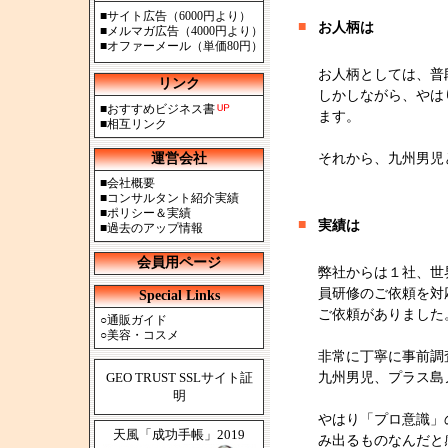
■
サイト広告（6000円より）
■
お人柄は
■
メルマガ広告（4000円より）
■
オファーメール（単価80円）
お人柄としては、普
リンク
しかしながら、やは
■
おすすめビジネス書
ます。
■
相互リンク
運営会社
それから、九州男児
■
会社概要
■
コンサルタント紹介実績
■
ポリシー＆実績
■
実績は
■
過去のアップ情報
会員用ページ
弊社からは１社、世
員研修のご依頼を対
Special Links
ご依頼がありました
○
通販ガイド
○
美容・コスメ
非常に丁寧に事前調
GEO TRUST SSLサイト証
九州男児、プラス島
明
やはり「プロ意識」
天風「成功手帳」2019
み出るものなんだと