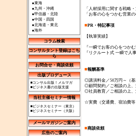
●
東海
●
九州・沖縄
「人材採用に関する戦略・
●
甲信越・北陸
「お客の心をつかむ営業の
●
中国・四国
●
北海道・東北
■
PR・特記事項
●
海外
【執筆実績】
コラム検索
『一瞬でお客の心をつかむ
コンサルタント登録はこち
『リクルート式 一瞬で人事
ら
お問合せ・商談依頼
■
報酬基準
出版プロデュース
◎講演料金／50万円～（
■
コンサル出版！メルマガ
◎顧問契約／ご相談の上、
■
ビジネス書の出版支援
◎社員教育／ご相談の上、
当社主催セミナー情報
☆実費（交通費、宿泊費等
■
ビジネスセミナー（東京）
■
ビジネスセミナー（大阪）
メールマガジンご案内
■
商談依頼
広告のご案内