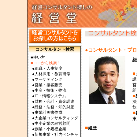
コンサルタント検索
●コンサルタント・プ
■使い方
■ココから検索！
●
組織・人事制度
■
●
人材採用・教育研修
●
マーケティング
講
●
営業・接客販売
営
●
生産・技術・物流
組
■
●
IT・情報システム
●
財務・会計・資金調達
法
●
総務・法務・知的財産
飲
●
事業計画書作成
■
●
大企業コンサルティング
東
●
中小企業の経営顧問
■
経歴
●
創業・小規模企業
●
新規事業・社内ベンチャ