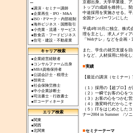
京都出身。大学卒業後、ア
ー
トップの成績を維持し、契
●
講演・セミナー講師
中途採用を実施させる。平
●
企業再生・IPO・M&A
全国ナンバーワンにした
●
ISO・Pマーク・内部統制
●
海外ビジネス・国際取引
平成4年10月に独立、株
●
小売業・流通・サービス
理を主とし、求人メディア
●
飲食店・フードビジネス
「Webナレ」などを企画・
●
住宅・建設・不動産業
また、学生の就労支援を目
キャリア検索
トなど、人材採用に特化し
●
企業経営経験者
●
コンサルファーム出身
■
実績
●
MBA資格保持者
●
公認会計士・税理士
【最近の講演（セミナー）
●
技術士
●
社会保険労務士
（１）採用の【超プロ】が
●
中小企業診断士
（２）一瞬でお客の心をつ
●
司法書士・行政書士
（３）お客の心をつかむ営
●
ITコーディネータ
（４）激変時代だからこそ
（５）ITをはじめとした
エリア検索
ナー2004 in Summe
●
関東
●
関西
■
●
北関東
セミナーテーマ