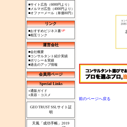
■
サイト広告（6000円より）
■
メルマガ広告（4000円より）
■
オファーメール（単価80円）
リンク
■
おすすめビジネス書
■
相互リンク
運営会社
■
会社概要
■
コンサルタント紹介実績
■
ポリシー＆実績
■
過去のアップ情報
会員用ページ
Special Links
○
通販ガイド
○
美容・コスメ
前のページへ戻る
GEO TRUST SSLサイト証
明
天風「成功手帳」2019