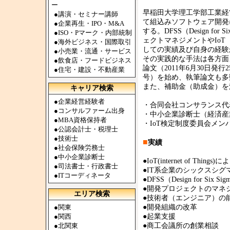
ー
早稲田大学理工学部工業経
●
講演・セミナー講師
て組込みソフトウェア開発
●
企業再生・IPO・M&A
する。DFSS（Design f
●
ISO・Pマーク・内部統制
ェクトマネジメントやIoT（I
●
海外ビジネス・国際取引
しての実績及び自身の経験
●
小売業・流通・サービス
その実践的な手法は各方面より
●
飲食店・フードビジネス
論文（2011年6月30日発行2
●
住宅・建設・不動産業
号）を始め、執筆論文も多
また、補助金（助成金）を
キャリア検索
●
企業経営経験者
・合同会社コンサランス代
●
コンサルファーム出身
・中小企業診断士（経済産
●
MBA資格保持者
・IoT検定制度委員会メン
●
公認会計士・税理士
●
技術士
■
実績
●
社会保険労務士
●
中小企業診断士
●IoT(internet of Th
●
司法書士・行政書士
●IT系企業のシックスシグ
●
ITコーディネータ
●DFSS（Design fo
●開発プロジェクトのマネ
エリア検索
●技術者（エンジニア）の
●
関東
●開発組織の改革
●
関西
●起業支援
●
北関東
●商工会議所の創業相談