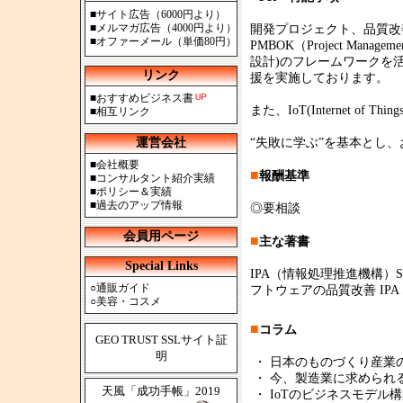
■
サイト広告（6000円より）
■
メルマガ広告（4000円より）
開発プロジェクト、品質改
■
オファーメール（単価80円）
PMBOK（Project Managem
設計)のフレームワークを
リンク
援を実施しております。
■
おすすめビジネス書
また、IoT(Internet 
■
相互リンク
運営会社
“失敗に学ぶ”を基本とし
■
会社概要
■
報酬基準
■
コンサルタント紹介実績
■
ポリシー＆実績
■
過去のアップ情報
◎要相談
会員用ページ
■
主な著書
Special Links
IPA（情報処理推進機構）SE
○
通販ガイド
フトウェアの品質改善 IPA SEC
○
美容・コスメ
■
コラム
GEO TRUST SSLサイト証
明
・
日本のものづくり産業の今後
・
今、製造業に求められるIT
天風「成功手帳」2019
・
IoTのビジネスモデル構築 