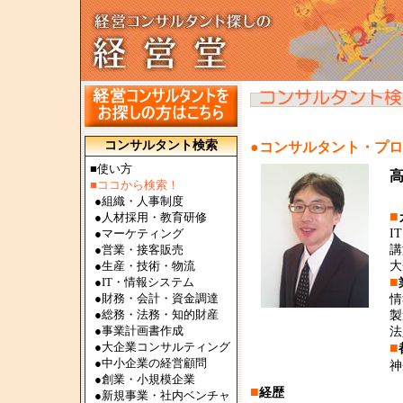
コンサルタント検索
●コンサルタント・プ
■使い方
■ココから検索！
●
組織・人事制度
■
●
人材採用・教育研修
●
マーケティング
I
●
営業・接客販売
講
●
生産・技術・物流
大
■
●
IT・情報システム
●
財務・会計・資金調達
情
●
総務・法務・知的財産
製
●
事業計画書作成
法
●
大企業コンサルティング
■
●
中小企業の経営顧問
神
●
創業・小規模企業
■
経歴
●
新規事業・社内ベンチャ