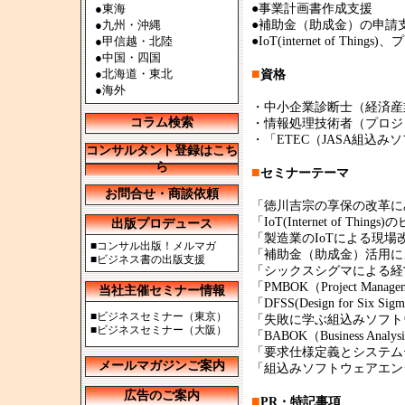
●
東海
●事業計画書作成支援
●
九州・沖縄
●補助金（助成金）の申請
●
甲信越・北陸
●IoT(internet of
●
中国・四国
■
●
北海道・東北
資格
●
海外
・中小企業診断士（経済産
コラム検索
・情報処理技術者（プロジ
・「ETEC（JASA組込
コンサルタント登録はこち
ら
■
セミナーテーマ
お問合せ・商談依頼
「徳川吉宗の享保の改革に
「IoT(Internet of Th
出版プロデュース
「製造業のIoTによる現
■
コンサル出版！メルマガ
「補助金（助成金）活用に
■
ビジネス書の出版支援
「シックスシグマによる経
「PMBOK（Project Man
当社主催セミナー情報
「DFSS(Design for S
■
ビジネスセミナー（東京）
「失敗に学ぶ組込みソフト
■
ビジネスセミナー（大阪）
「BABOK（Business Anal
「要求仕様定義とシステム
メールマガジンご案内
「組込みソフトウェアエン
広告のご案内
■
PR・特記事項