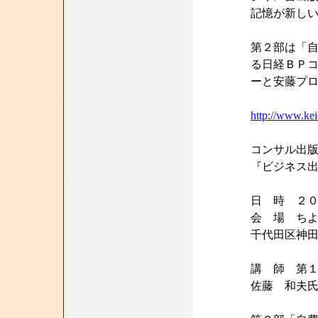
記憶が新し
第２部は「
る日経ＢＰ
ーと安藤プ
http://www.kei
コンサル出
『ビジネス
日 時 ２
会 場 ち
千代田区神
講 師 第
佐藤 和夫