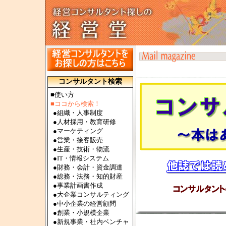
コンサルタント検索
■使い方
■ココから検索！
●
組織・人事制度
●
人材採用・教育研修
●
マーケティング
●
営業・接客販売
●
生産・技術・物流
●
IT・情報システム
●
財務・会計・資金調達
●
総務・法務・知的財産
●
事業計画書作成
●
大企業コンサルティング
●
中小企業の経営顧問
●
創業・小規模企業
●
新規事業・社内ベンチャ