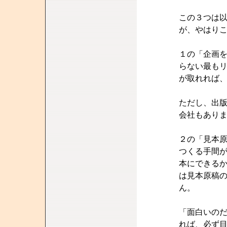
この３つは
が、やはり
１の「企画
らない最も
が取れれば
ただし、出
会社もあり
２の「見本原
つくる手間
本にできる
は見本原稿
ん。
「面白いの
れば、必ず