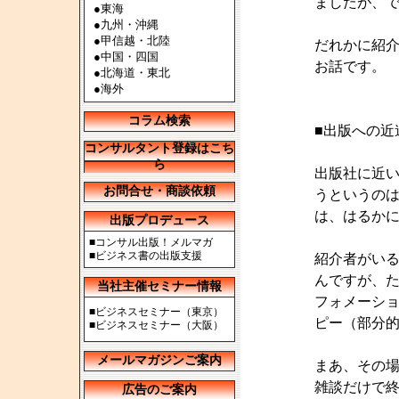
ましたが、
●
東海
●
九州・沖縄
●
甲信越・北陸
だれかに紹
●
中国・四国
お話です。
●
北海道・東北
●
海外
コラム検索
■出版への近
コンサルタント登録はこち
ら
出版社に近
お問合せ・商談依頼
うというの
は、はるか
出版プロデュース
■
コンサル出版！メルマガ
■
ビジネス書の出版支援
紹介者がい
んですが、
当社主催セミナー情報
フォメーシ
■
ビジネスセミナー（東京）
ピー（部分
■
ビジネスセミナー（大阪）
メールマガジンご案内
まあ、その
雑談だけで
広告のご案内