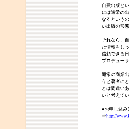
自費出版と
には通常の
なるという
い出版の形
それなら、
た情報をし
信頼できる日
プロデュー
通常の商業
うと著者に
とは間違い
いと考えて
●お申し込み
⇒
http://www.k