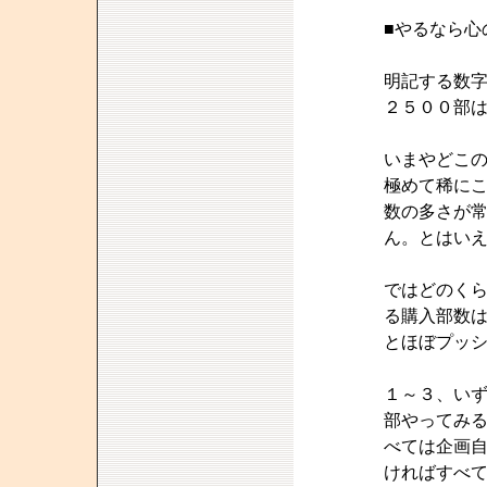
■やるなら心
明記する数
２５００部
いまやどこ
極めて稀に
数の多さが
ん。とはい
ではどのく
る購入部数
とほぼプッ
１～３、い
部やってみ
べては企画
ければすべ