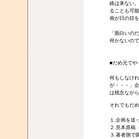
絡は来ない
ることも可
画が日の目
「面白いの
何かないの
■だめ元でや
何もしなけ
が・・・」
は残念なが
それでもだめ
１.企画を送
２.見本原稿
３.著者側で