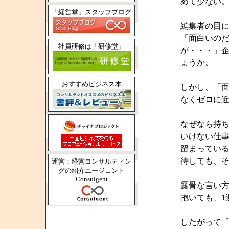
めて少ない。
「経営堂」スタッフブログ
編集者の目
「面白いの
社員研修は「研修堂」
が・・・」企
ょうか。
おすすめビジネス本
しかし、「
なくゼロに
なぜなら持
いけない仕
留まってい
待しても、
運営：経営コンサルティン
グの紹介エージェント
Consulgent
露骨な言い
抱いても、1
したがって