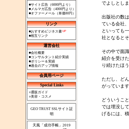
でよしとし
■
サイト広告（6000円より）
■
メルマガ広告（4000円より）
■
オファーメール（単価80円）
出版社の数
ている会社
リンク
といっても
■
おすすめビジネス書
■
相互リンク
社となると
運営会社
その中で面
■
会社概要
■
コンサルタント紹介実績
紹介を受け
■
ポリシー＆実績
り続けたほ
■
過去のアップ情報
会員用ページ
ただし、ど
Special Links
がっていま
○
通販ガイド
○
美容・コスメ
どういうこ
では埋没して
GEO TRUST SSLサイト証
げるには、
明
天風「成功手帳」2019