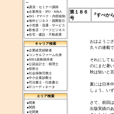
ー
●
講演・セミナー講師
第１８６
●
企業再生・IPO・M&A
『すべか
●
ISO・Pマーク・内部統制
号
●
海外ビジネス・国際取引
●
小売業・流通・サービス
●
飲食店・フードビジネス
●
住宅・建設・不動産業
おはようご
キャリア検索
久々の連載
●
企業経営経験者
●
コンサルファーム出身
●
MBA資格保持者
それにして
●
公認会計士・税理士
のにまだ暑
●
技術士
秋は短いと
●
社会保険労務士
●
中小企業診断士
●
司法書士・行政書士
夏には日本
●
ITコーディネータ
しょう。い
エリア検索
さて、前回
●
関東
●
関西
出版実績の
●
北関東