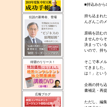
■持込みから
持ち込まれ
伝説の新将命、登場
んざんこの
原稿を読む
ませんから
決まっている
いので、持
そこで本メ
待望のリリース！
てきました
は！」とい
企画の持ち
書補足・再
広報ブログ
ただし、編