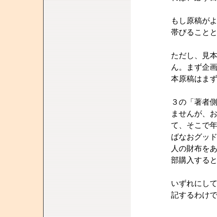
もし原稿が
帯びること
ただし、見
ん。まず企
本原稿はま
３の「著者
ませんが、
て、そこで
ばなおグッ
人の財布を
部購入する
いずれにし
記するわけ