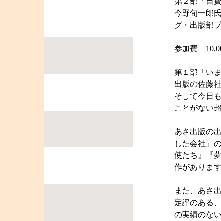
第２部「自
今野旬一郎氏
グ・出版部
参加費 10
第１部「い
出版の佐藤
そして今日
ことがない
あさ出版の
した会社』
使たち』『
作がありま
また、あさ
定評のある
の実績のな