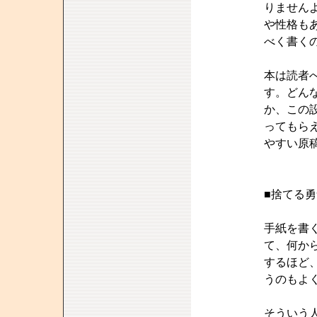
りません
や性格も
べく書く
本は読者
す。どん
か、この
ってもら
やすい原
■捨てる勇
手紙を書
て、何か
するほど
うのもよ
そういう