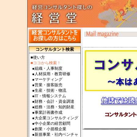
コンサルタント検索
■使い方
■ココから検索！
●
組織・人事制度
●
人材採用・教育研修
●
マーケティング
●
営業・接客販売
●
生産・技術・物流
●
IT・情報システム
●
財務・会計・資金調達
●
総務・法務・知的財産
●
事業計画書作成
●
大企業コンサルティング
●
中小企業の経営顧問
●
創業・小規模企業
●
新規事業・社内ベンチャ