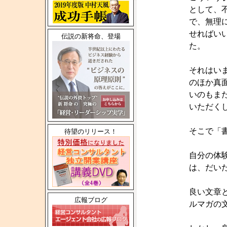
として、
で、無理
せればい
伝説の新将命、登場
た。
それはい
のほか真
いのもま
いただく
そこで「
待望のリリース！
自分の体
は、だい
良い文章
広報ブログ
ルマガの