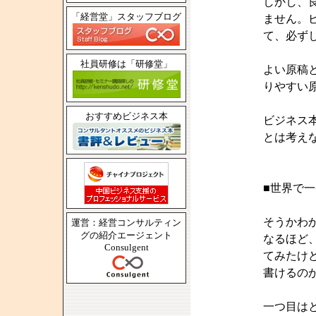
しかし、
「経営堂」スタッフブログ
ません。
て、必ず
社員研修は「研修堂」
よい原稿
りやすい
おすすめビジネス本
ビジネス
とは考え
■世界で
そうかわ
運営：経営コンサルティン
グの紹介エージェント
なるほど
Consulgent
てみたけ
書けるの
一つ目は