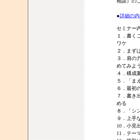
相談）の
●
詳細の内
セミナー
１．書く
ワケ
２．まず
３．肩の
めてみよ
４．構成
５．「ま
６．最初の
７．書き
める
８．「シ
９．上手
10．小
11．テ