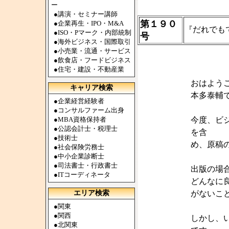
ー
●
講演・セミナー講師
第１９０
●
企業再生・IPO・M&A
『だれでも
●
ISO・Pマーク・内部統制
号
●
海外ビジネス・国際取引
●
小売業・流通・サービス
●
飲食店・フードビジネス
●
住宅・建設・不動産業
おはよう
キャリア検索
本多泰輔
●
企業経営経験者
●
コンサルファーム出身
●
MBA資格保持者
今度、ビ
●
公認会計士・税理士
を含
●
技術士
め、原稿
●
社会保険労務士
●
中小企業診断士
●
司法書士・行政書士
出版の場
●
ITコーディネータ
どんなに
エリア検索
がないこ
●
関東
●
関西
しかし、
●
北関東