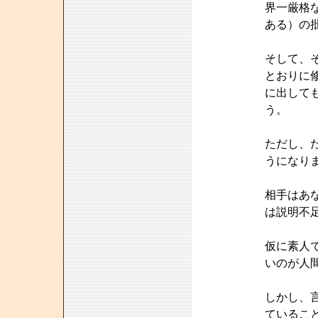
界一厳格
ある）の
そして、
とおりに
に出して
う。
ただし、
うになり
相手はあ
は説明不
仮に素人
いのが人
しかし、
ているこ