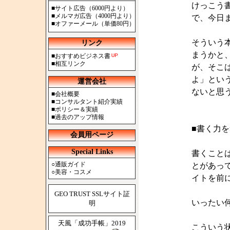
けっこう
■
サイト広告（6000円より）
■
メルマガ広告（4000円より）
で、今日
■
オファーメール（単価80円）
そういう
リンク
まうかと
■
おすすめビジネス書
■
相互リンク
が、そこ
よ」とい
運営会社
ないと思
■
会社概要
■
コンサルタント紹介実績
■
ポリシー＆実績
■
過去のアップ情報
■書く力
会員用ページ
Special Links
書くこと
○
通販ガイド
とがあっ
○
美容・コスメ
イトを前
GEO TRUST SSLサイト証
いったい
明
天風「成功手帳」2019
こういう