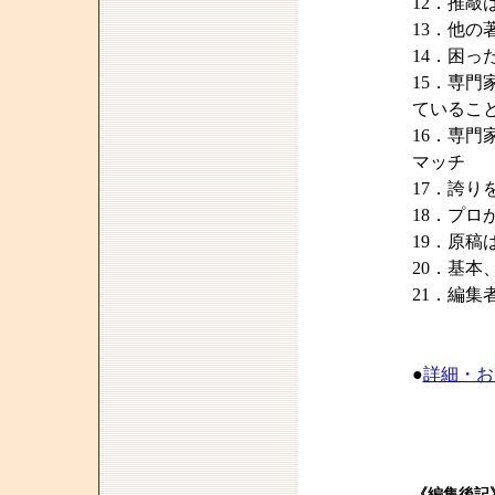
12．推
13．他の
14．困
15．専
ているこ
16．専
マッチ
17．誇
18．プ
19．原
20．基本
21．編集
●
詳細・お
《編集後記