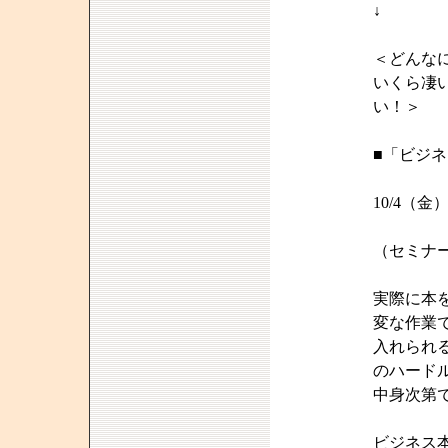
↓
＜どんな
いくら凄
い！＞
■「ビジ
10/4（
（セミナ
実際に本
変な作業
入れられ
のハード
中身次第
ビジネス