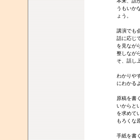
本来、話
うもいか
ょう。
講演でも
話に応じ
を見なが
整しなが
そ、話し
わかりや
にわかる
原稿を書
いからと
を求めて
もろくな
手紙を書