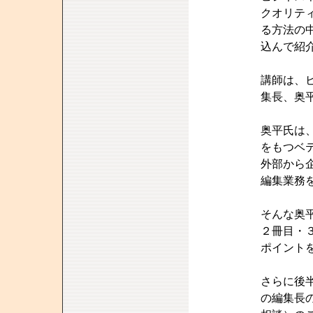
クオリテ
る方法の
込んで紹
講師は、
集長、奥
奥平氏は
をもつベ
外部から
編集業務
そんな奥
２冊目・
ポイント
さらに後
の編集長