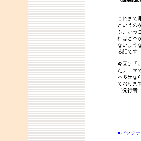
これまで
というの
も、いっ
れほど本
ないよう
る話です
今回は「
たテーマ
本多氏な
ておりま
（発行者
■バック