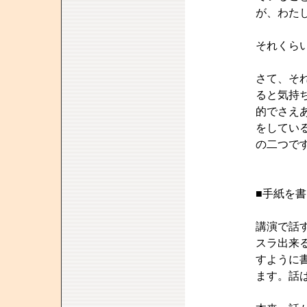
が、わた
それくら
さて、そ
ると気持
的でさえ
をしてい
の二つで
■手紙を
講演で話
スラ出来
すように
ます。話