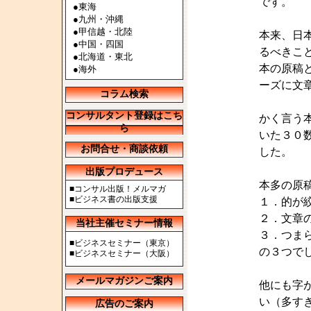
です。
●
東海
●
九州・沖縄
●
甲信越・北陸
本来、日
●
中国・四国
るべきこ
●
北海道・東北
本の原稿
●
海外
ーズに文
コラム検索
コンサルタント登録はこち
かく言う
ら
いた３０
お問合せ・商談依頼
した。
出版プロデュース
本多の原
■
コンサル出版！メルマガ
■
ビジネス書の出版支援
１．的が
２．文章
当社主催セミナー情報
３．つま
■
ビジネスセミナー（東京）
の３つで
■
ビジネスセミナー（大阪）
メールマガジンご案内
他にも字
い（多す
広告のご案内