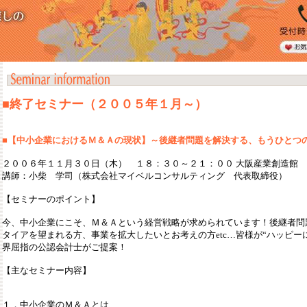
■終了セミナー（２００５年１月～）
■
【中小企業におけるＭ＆Ａの現状】
～後継者問題を解決する、もうひとつ
２００６年１１月３０日（木） １８：３０～２１：００ 大阪産業創造館
講師：小柴 学司（株式会社マイベルコンサルティング 代表取締役）
【セミナーのポイント】
今、中小企業にこそ、Ｍ＆Ａという経営戦略が求められています！後継者問
タイアを望まれる方、事業を拡大したいとお考えの方etc…皆様が“ハッピー
界屈指の公認会計士がご提案！
【主なセミナー内容】
１．中小企業のＭ＆Ａとは