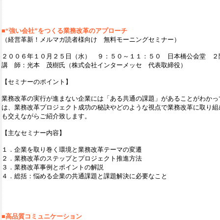
■“強い会社”をつくる業務改革のアプローチ
（経営革新！メルマガ読者様向け 無料モーニングセミナー）
２００６年１０月２５日（水） ９：５０～１１：５０ 日本橋公会堂 ２
講 師：光本 茂樹氏（株式会社インターメッセ 代表取締役）
【セミナーのポイント】
業務改革の実行が進まない企業には「ある共通の課題」があることがわかっ
は、業務改革プロジェクト成功の秘訣やどのような視点で業務改革に取り組
も交えながらご紹介致します。
【主なセミナー内容】
１．企業を取り巻く環境と業務改革テーマの変遷
２．業務改革のステップとプロジェクト推進方法
３．業務改革事例とポイントの解説
４．総括：悩める企業の共通課題と課題解決に必要なこと
■高品質コミュニケーション