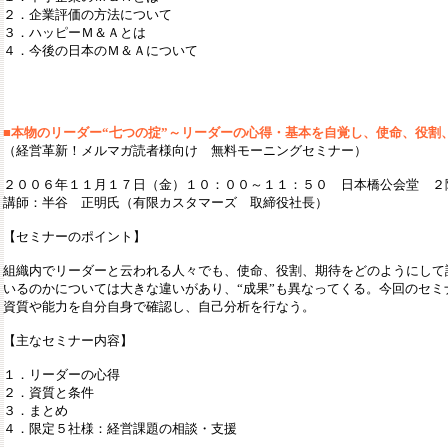
２．企業評価の方法について
３．ハッピーＭ＆Ａとは
４．今後の日本のＭ＆Ａについて
■本物のリーダー“七つの掟”～リーダーの心得・基本を自覚し、使命、役割
（経営革新！メルマガ読者様向け 無料モーニングセミナー）
２００６年１１月１７日（金）１０：００～１１：５０ 日本橋公会堂 ２
講師：半谷 正明氏（有限カスタマーズ 取締役社長）
【セミナーのポイント】
組織内でリーダーと云われる人々でも、使命、役割、期待をどのようにして
いるのかについては大きな違いがあり、“成果”も異なってくる。今回のセミ
資質や能力を自分自身で確認し、自己分析を行なう。
【主なセミナー内容】
１．リーダーの心得
２．資質と条件
３．まとめ
４．限定５社様：経営課題の相談・支援