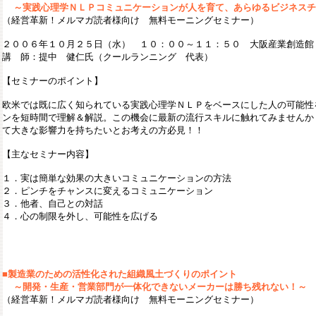
～実践心理学ＮＬＰコミュニケーションが人を育て、あらゆるビジネスチ
（経営革新！メルマガ読者様向け 無料モーニングセミナー）
２００６年１０月２５日（水） １０：００～１１：５０ 大阪産業創造館
講 師：提中 健仁氏（クールランニング 代表）
【セミナーのポイント】
欧米では既に広く知られている実践心理学ＮＬＰをベースにした人の可能性
ンを短時間で理解＆解説。この機会に最新の流行スキルに触れてみませんか
て大きな影響力を持ちたいとお考えの方必見！！
【主なセミナー内容】
１．実は簡単な効果の大きいコミュニケーションの方法
２．ピンチをチャンスに変えるコミュニケーション
３．他者、自己との対話
４．心の制限を外し、可能性を広げる
■
製造業のための活性化された組織風土づくりのポイント
～開発・生産・営業部門が一体化できないメーカーは勝ち残れない！～
（経営革新！メルマガ読者様向け 無料モーニングセミナー）