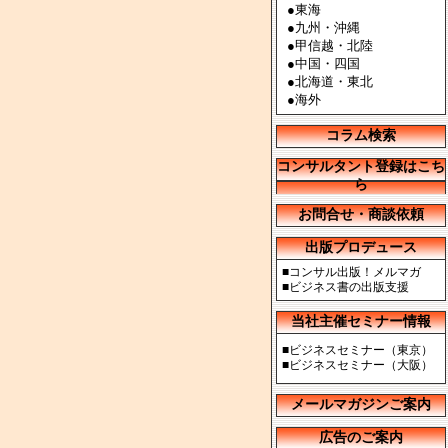
●
東海
●
九州・沖縄
●
甲信越・北陸
●
中国・四国
●
北海道・東北
●
海外
コラム検索
コンサルタント登録はこち
ら
お問合せ・商談依頼
出版プロデュース
■
コンサル出版！メルマガ
■
ビジネス書の出版支援
当社主催セミナー情報
■
ビジネスセミナー（東京）
■
ビジネスセミナー（大阪）
メールマガジンご案内
広告のご案内