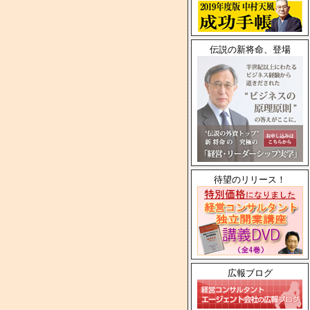
伝説の新将命、登場
待望のリリース！
広報ブログ