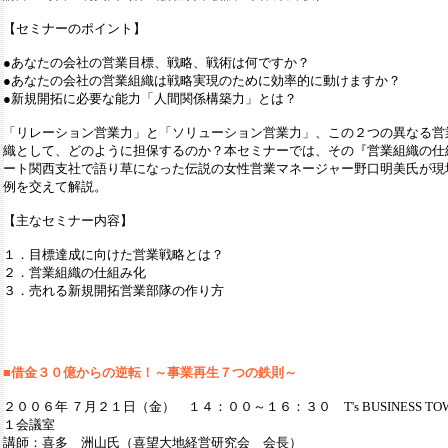
【セミナーのポイント】
●あなたの会社の営業目標、戦略、戦術は何ですか？
●あなたの会社の営業組織は戦略実現のために効率的に動けますか？
●新規開拓に必要な能力「人間関係構築力」とは？
「リレーション営業力」と「ソリューション営業力」、この２つの異なる営
織として、どのように担保するのか？本セミナーでは、その『営業組織の仕
ート関西支社で語り草になった伝説の女性営業マネージャー野口明美氏が現
例を交えて解説。
【主なセミナー内容】
１．目標達成に向けた営業戦略とは？
２．営業組織の仕組み化
３．売れる新規開拓営業部隊の作り方
■
借金３０億からの逆転！～事業再生７つの鉄則～
２００６年 ７月２１日（金） １４：００～１６：３０ T's BUSINESS T
１会議室
講師：喜多 洲山氏（喜望大地経営研究会 会長）