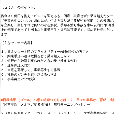
【セミナーのポイント】
借金３０億円を抱えてピンチを迎えるも、倒産・破産せずに乗り越えたター
（事業再生コンサル）州山氏が、借金を乗り越える秘術を開陳！この知識が
を立案し、実行すれば良いのかを解説。手形不渡り事故を半年以内に2回発
上の倒産であっても洲山なら事業再生・復活は可能です。悩める社長に対し
ます！
【主なセミナー内容】
１．資金ショート時のプライオリティー(優先順位)の考え方
２．約束手形不渡り危機をどう乗り越えるか？
３．銀行から融資を断られたときの乗り越える作戦
４．連帯保証人対策
５．自宅を死守して、事業再生する作戦
６．社長のピンチを乗り越える心構え
７．事業再生7つの鉄則
■
目標成果 （ゴール）へ導く組織つくりとは！？～日々の業務が、育成・成
（経営革新！メルマガ読者様向け 無料モーニングセミナー）
２００６年６月２２日（木） ９：５０～１１：５０ 大阪産業創造館 ５