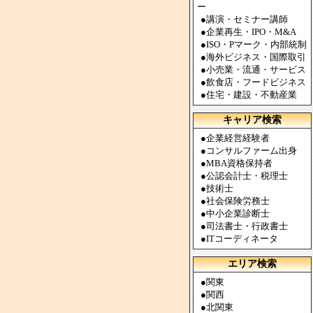
ー
●
講演・セミナー講師
●
企業再生・IPO・M&A
●
ISO・Pマーク・内部統制
●
海外ビジネス・国際取引
●
小売業・流通・サービス
●
飲食店・フードビジネス
●
住宅・建設・不動産業
キャリア検索
●
企業経営経験者
●
コンサルファーム出身
●
MBA資格保持者
●
公認会計士・税理士
●
技術士
●
社会保険労務士
●
中小企業診断士
●
司法書士・行政書士
●
ITコーディネータ
エリア検索
●
関東
●
関西
●
北関東