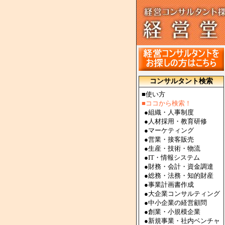
コンサルタント検索
■使い方
■ココから検索！
●
組織・人事制度
●
人材採用・教育研修
●
マーケティング
●
営業・接客販売
●
生産・技術・物流
●
IT・情報システム
●
財務・会計・資金調達
●
総務・法務・知的財産
●
事業計画書作成
●
大企業コンサルティング
●
中小企業の経営顧問
●
創業・小規模企業
●
新規事業・社内ベンチャ