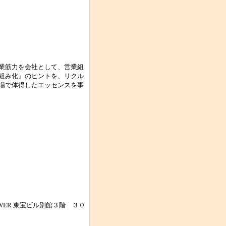
業筋力を会社として、営業組
組み化』のヒントを、リクル
場で体得したエッセンスを事
OWER 東宝ビル別館３階 ３０