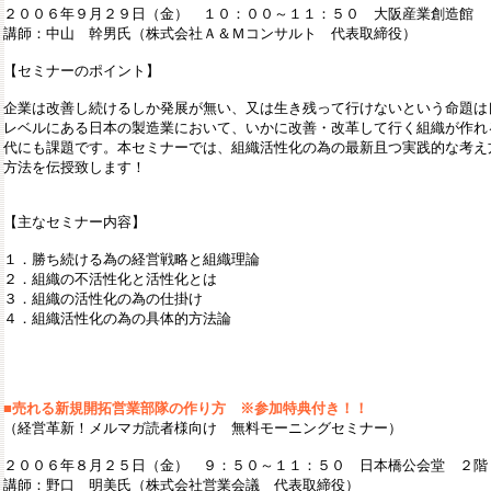
２００６年９月２９日（金） １０：００～１１：５０ 大阪産業創造館 
講師：中山 幹男氏（株式会社Ａ＆Ｍコンサルト 代表取締役）
【セミナーのポイント】
企業は改善し続けるしか発展が無い、又は生き残って行けないという命題は
レベルにある日本の製造業において、いかに改善・改革して行く組織が作れ
代にも課題です。本セミナーでは、組織活性化の為の最新且つ実践的な考え
方法を伝授致します！
【主なセミナー内容】
１．勝ち続ける為の経営戦略と組織理論
２．組織の不活性化と活性化とは
３．組織の活性化の為の仕掛け
４．組織活性化の為の具体的方法論
■
売れる新規開拓営業部隊の作り方 ※参加特典付き！！
（経営革新！メルマガ読者様向け 無料モーニングセミナー）
２００６年８月２５日（金） ９：５０～１１：５０ 日本橋公会堂 ２階 
講師：野口 明美氏（株式会社営業会議 代表取締役）