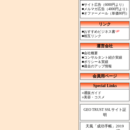
■
サイト広告（6000円より）
■
メルマガ広告（4000円より）
■
オファーメール（単価80円）
リンク
■
おすすめビジネス書
■
相互リンク
運営会社
■
会社概要
■
コンサルタント紹介実績
■
ポリシー＆実績
■
過去のアップ情報
会員用ページ
Special Links
○
通販ガイド
○
美容・コスメ
GEO TRUST SSLサイト証
明
天風「成功手帳」2019