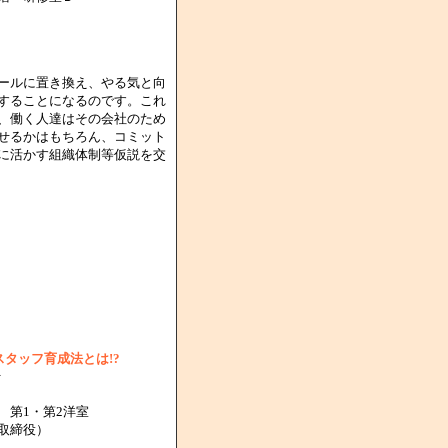
ールに置き換え、やる気と向
することになるのです。これ
、働く人達はその会社のため
せるかはもちろん、コミット
に活かす組織体制等仮説を交
タッフ育成法とは!?
付
 第1・第2洋室
取締役）