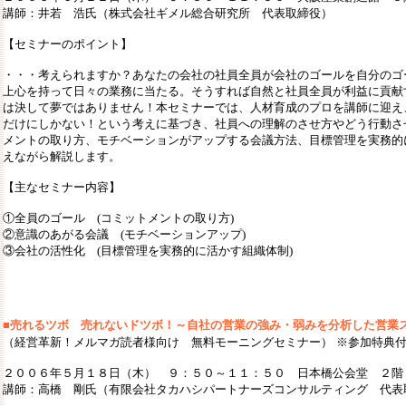
講師：井若 浩氏（株式会社ギメル総合研究所 代表取締役）
【セミナーのポイント】
・・・考えられますか？
あなたの会社の社員全員が会社のゴールを自分のゴ
上心を持って日々の業務に当たる。そうすれば自然と社員全員が利益に貢献
は決して夢ではありません！本セミナーでは、人材育成のプロを講師に迎え
だけにしかない！という考えに基づき、社員への理解のさせ方やどう行動さ
メントの取り方、モチベーションがアップする会議方法、目標管理を実務的
えながら解説します。
【主なセミナー内容】
①全員のゴール (コミットメントの取り方)
②意識のあがる会議 (モチベーションアップ)
③会社の活性化 (目標管理を実務的に活かす組織体制)
■
売れるツボ 売れないドツボ！～自社の営業の強み・弱みを分析した営業ス
（経営革新！メルマガ読者様向け 無料モーニングセミナー）
※参加特典
２００６年５月１８日（木） ９：５０～１１：５０
日本橋公会堂 ２階
講師：高橋 剛氏（有限会社タカハシパートナーズコンサルティング 代表