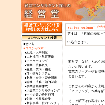
だか
第４回 「営業の極意～“
コンサルタント検索
～“尋問
い処方とは？」
■使い方
■ココから検索！
●
組織・人事制度
●
人材採用・教育研修
●
マーケティング
前月で「なぜ」と思う意
●
営業・接客販売
たいと思います。
●
生産・技術・物流
営業のリーダーや管理職
●
IT・情報システム
と言います。
●
財務・会計・資金調達
●
総務・法務・知的財産
●
事業計画書作成
これはその内容から上司
●
大企業コンサルティング
「ヒアリング」作業を部
●
中小企業の経営顧問
●
創業・小規模企業
そこで部下はお客様にい
●
新規事業・社内ベンチャ