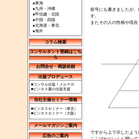
●
東海
●
九州・沖縄
前号にも書きましたが、
●
甲信越・北陸
す。
●
中国・四国
またその人の性格や現在
●
北海道・東北
●
海外
コラム検索
コンサルタント登録はこち
ら
お問合せ・商談依頼
出版プロデュース
■
コンサル出版！メルマガ
■
ビジネス書の出版支援
当社主催セミナー情報
■
ビジネスセミナー（東京）
■
ビジネスセミナー（大阪）
メールマガジンご案内
ですから上で示したよう
広告のご案内
ここばかりいくら聞いて