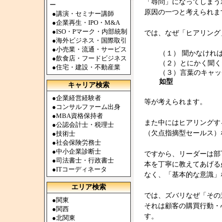
「尋問」になってしまう
ー
原因の一つと考えられま
●
講演・セミナー講師
●
企業再生・IPO・M&A
●
ISO・Pマーク・内部統制
では、なぜ「ヒアリング
●
海外ビジネス・国際取引
●
小売業・流通・サービス
（１） 聞かなけれ
●
飲食店・フードビジネス
（２）とにかく聞く
●
住宅・建設・不動産業
（３）言葉のキャッ
如型
キャリア検索
●
企業経営経験者
等が考えられます。
●
コンサルファーム出身
●
MBA資格保持者
また中にはヒアリングす
●
公認会計士・税理士
（欠点指摘型セールス）
●
技術士
●
社会保険労務士
●
中小企業診断士
ですから、リーダーは部
●
司法書士・行政書士
本を丁寧に教えてあげる
●
ITコーディネータ
なく、「基本的な意識」
エリア検索
では、ズバリなぜ「その
●
関東
それは顧客の購買行動・
●
関西
す。
●
北関東