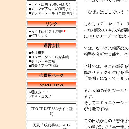
■
サイト広告（6000円より）
■
メルマガ広告（4000円より）
「なぜ」はここでいう（
■
オファーメール（単価80円）
リンク
しかし（２）や（３）（
それ相応のスキルが必要
■
おすすめビジネス書
■
相互リンク
にOJTでリーダーが伝
運営会社
では、なぜそれ相応のス
■
会社概要
相手を分析する能力、そ
■
コンサルタント紹介実績
■
ポリシー＆実績
■
過去のアップ情報
当社では、そこの部分を
像させる」クセ付けを重
会員用ページ
「尋問」になってしまう
Special Links
また人物の分析ツールと
○
通販ガイド
○
美容・コスメ
ます。
そしてコミュニケーショ
GEO TRUST SSLサイト証
が可能ですね。
明
この日頃からの「想像さ
天風「成功手帳」2019
この章だけで「本一冊」