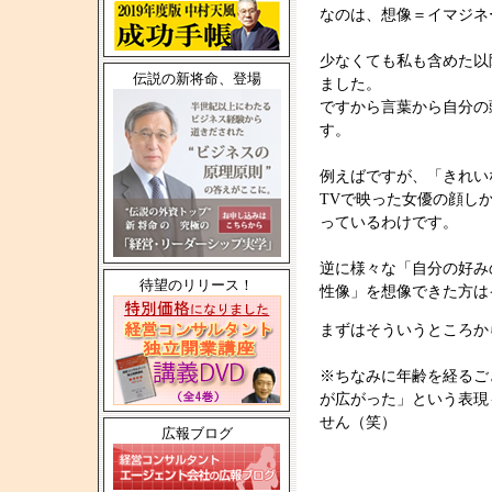
なのは、想像＝イマジネ
少なくても私も含めた以
伝説の新将命、登場
ました。
ですから言葉から自分の
す。
例えばですが、「きれい
TVで映った女優の顔し
っているわけです。
逆に様々な「自分の好み
待望のリリース！
性像」を想像できた方は
まずはそういうところか
※ちなみに年齢を経るご
が広がった」という表現
せん（笑）
広報ブログ