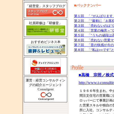
■バックナンバー
「経営堂」スタッフブログ
第１回 「 “がんばります
第２回 「“最初に「お客
社員研修は「研修堂」
第３回 「売れないのは“
第４回 「営業の極意～“
第５回 「“うちの値段は
第６回 「売れない営業マ
おすすめビジネス本
第７回 「昔の快感が今の
第８回 「“私は○○です
■高橋 宗照／株
運営：経営コンサルティン
http://www.t-consultin
グの紹介エージェント
Consulgent
１９６６年生まれ。中
間注文住宅の営業職に
ロッパーにて事業計画
た営業スキルや独自の
所に入社。コンサルテ