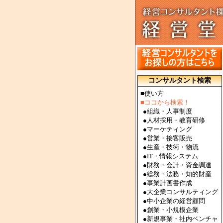
コンサルタント検索
■使い方
■ココから検索！
●
組織・人事制度
●
人材採用・教育研修
●
マーケティング
●
営業・接客販売
●
生産・技術・物流
●
IT・情報システム
●
財務・会計・資金調達
●
総務・法務・知的財産
●
事業計画書作成
●
大企業コンサルティング
●
中小企業の経営顧問
●
創業・小規模企業
●
新規事業・社内ベンチャ