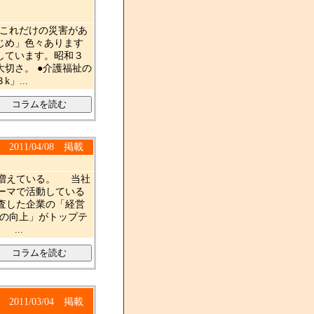
●これだけの災害があ
じめ」色々あります
しています。昭和３
切さ。 ●介護福祉の
」...
2011/04/08 掲載
に増えている。 当社
ーマで活動している
査した企業の「経営
性の向上」がトップテ
...
2011/03/04 掲載