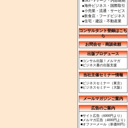
●ISO・Pマーク・内部統制
●海外ビジネス・国際取引
●小売業・流通・サービス
●飲食店・フードビジネス
●住宅・建設・不動産業
コンサルタント登録はこち
ら
お問合せ・商談依頼
出版プロデュース
■
コンサル出版！メルマガ
■
ビジネス書の出版支援
当社主催セミナー情報
■
ビジネスセミナー（東京）
■
ビジネスセミナー（大阪）
メールマガジンご案内
広告のご案内
■
サイト広告（6000円より）
■
メルマガ広告（4000円より）
■
オファーメール（単価80円）