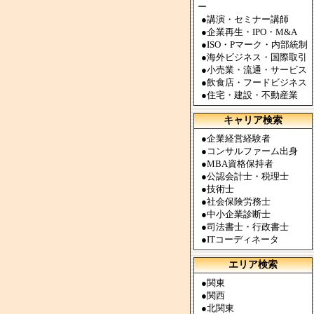
ー
●
講演・セミナー講師
●
企業再生・IPO・M&A
●
ISO・Pマーク・内部統制
●
海外ビジネス・国際取引
●
小売業・流通・サービス
●
飲食店・フードビジネス
●
住宅・建設・不動産業
キャリア検索
●
企業経営経験者
●
コンサルファーム出身
●
MBA資格保持者
●
公認会計士・税理士
●
技術士
●
社会保険労務士
●
中小企業診断士
●
司法書士・行政書士
●
ITコーディネータ
エリア検索
●
関東
●
関西
●
北関東