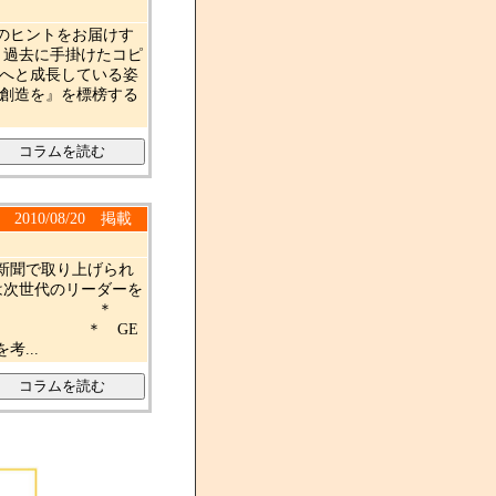
のヒントをお届けす
、過去に手掛けたコピ
業へと成長している姿
値創造を』を標榜する
2010/08/20 掲載
新聞で取り上げられ
次世代のリーダーを
00億円 ＊
てきた ＊ GE
...