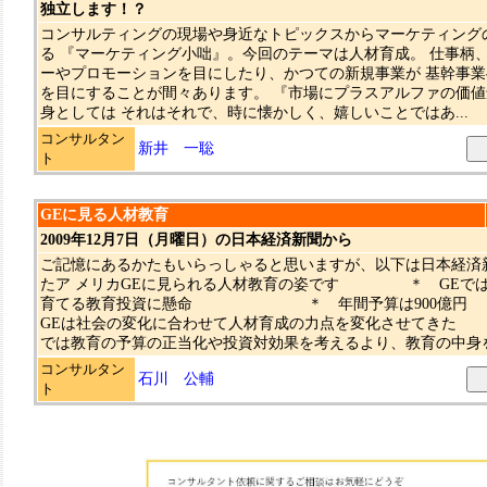
独立します！？
コンサルティングの現場や身近なトピックスからマーケティング
る 『マーケティング小咄』。今回のテーマは人材育成。 仕事柄
ーやプロモーションを目にしたり、かつての新規事業が 基幹事
を目にすることが間々あります。 『市場にプラスアルファの価
身としては それはそれで、時に懐かしく、嬉しいことではあ...
コンサルタン
新井 一聡
ト
GEに見る人材教育
2009年12月7日（月曜日）の日本経済新聞から
ご記憶にあるかたもいらっしゃると思いますが、以下は日本経済
たア メリカGEに見られる人材教育の姿です ＊ GEでは
育てる教育投資に懸命 ＊ 年間予算は9
GEは社会の変化に合わせて人材育成の力点を変化させ
では教育の予算の正当化や投資対効果を考えるより、教育の中身を考
コンサルタン
石川 公輔
ト