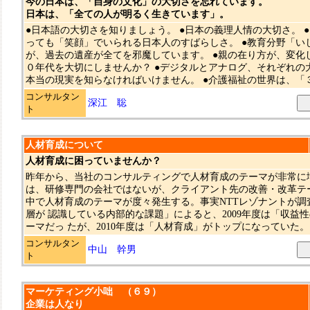
今の日本は、「自身の文化」の大切さを忘れています。
日本は、「全ての人が明るく生きています」。
●日本語の大切さを知りましょう。 ●日本の義理人情の大切さ。 
っても「笑顔」でいられる日本人のすばらしさ。 ●教育分野「い
が、過去の遺産が全てを邪魔しています。 ●親の在り方が、変化
０年代を大切にしませんか？ ●デジタルとアナログ、それぞれの大
本当の現実を知らなければいけません。 ●介護福祉の世界は、「３k
コンサルタン
深江 聡
ト
人材育成について
人材育成に困っていませんか？
昨年から、当社のコンサルティングで人材育成のテーマが非常
は、研修専門の会社ではないが、クライアント先の改善・改革テ
中で人材育成のテーマが度々発生する。事実NTTレゾナントが調
層が 認識している内部的な課題」によると、2009年度は「収益
ーマだっ たが、2010年度は「人材育成」がトップになっていた。 
コンサルタン
中山 幹男
ト
マーケティング小咄 （６９）
企業は人なり