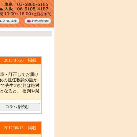
2015/01/20 掲載
 加筆・訂正してお届け
次女の担任教諭の話か
前で先生の批判は絶対
となると。 批判や疑
2012/08/13 掲載