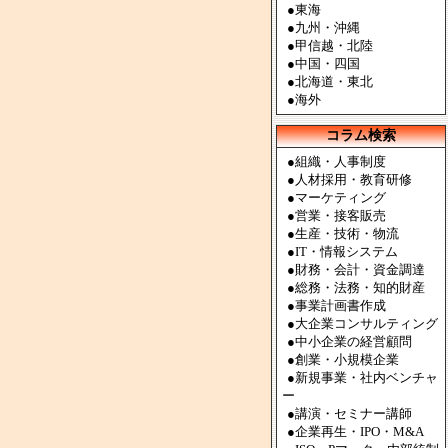
●
東海
●
九州・沖縄
●
甲信越・北陸
●
中国・四国
●
北海道・東北
●
海外
コラム検索
●組織・人事制度
●人材採用・教育研修
●マーケティング
●営業・接客販売
●生産・技術・物流
●IT・情報システム
●財務・会計・資金調達
●総務・法務・知的財産
●事業計画書作成
●大企業コンサルティング
●中小企業の経営顧問
●創業・小規模企業
●新規事業・社内ベンチャ
ー
●講演・セミナー講師
●企業再生・IPO・M&A