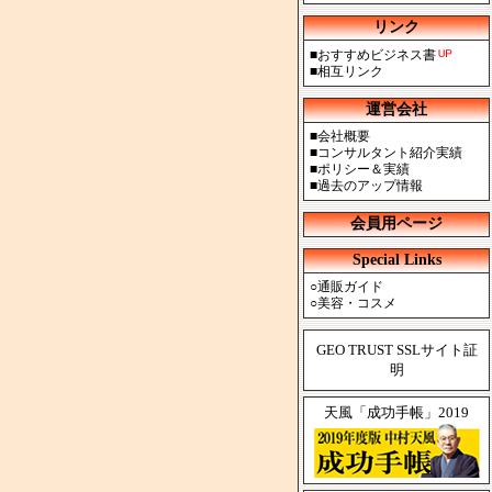
リンク
■
おすすめビジネス書
■
相互リンク
運営会社
■
会社概要
■
コンサルタント紹介実績
■
ポリシー＆実績
■
過去のアップ情報
会員用ページ
Special Links
○
通販ガイド
○
美容・コスメ
GEO TRUST SSLサイト証
明
天風「成功手帳」2019