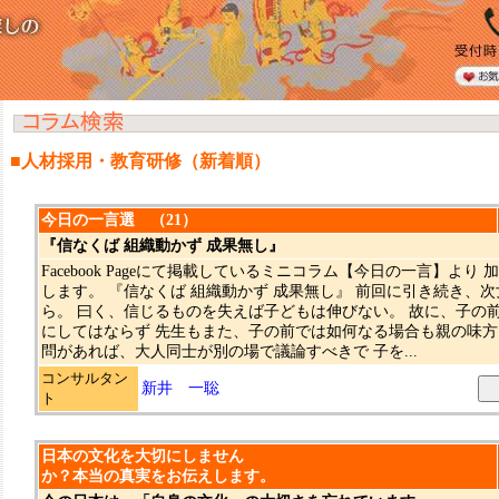
■人材採用・教育研修（新着順）
今日の一言選 （21）
『信なくば 組織動かず 成果無し』
Facebook Pageにて掲載しているミニコラム【今日の一言】より
します。 『信なくば 組織動かず 成果無し』 前回に引き続き、
ら。 曰く、信じるものを失えば子どもは伸びない。 故に、子の
にしてはならず 先生もまた、子の前では如何なる場合も親の味方
問があれば、大人同士が別の場で議論すべきで 子を...
コンサルタン
新井 一聡
ト
日本の文化を大切にしません
か？本当の真実をお伝えします。