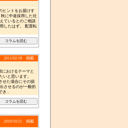
のヒントをお届けす
、秋に中途採用した社
考えているとのご相談
用したはず。 配置転
2011/02/18 掲載
階におけるテーマと
てみたいと思います。
させた場合にその損
提出させるのが一般的
...
2010/10/21 掲載