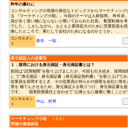
昨年の暮れに
コンサルティングの現場や身近なトピックスからマーケティング
る 『マーケティング小咄』。今回のテーマは人材採用。 昨年末
員が全く使い物にならないと嘆いておられた社長。 配置転換を
でした。 しかしながら、もともと業容拡大のために営業部員を採
換したところで、果たして会社のためになるのかどうか。 ...
コンサルタン
新井 一聡
ト
身元保証人の必要性
１．採用における身元保証・身元保証書とは？
前回は“試用期間”を取り上げましたが、今回も引き続き、採用段
し て“身元保証・身元保証書（身元保証契約書）”を取り上げ
従業員を採用するとき、その従業員が何らかの損害を会社に発生
害を 補てんさせるため、身元保証人を取りつけ、身元保証書を
です。 損害賠償責任と合わせて“心身ともに健康に働くことができ
コンサルタン
中山 幹男
ト
マーケティング小咄 （２０）
究極の価値創造