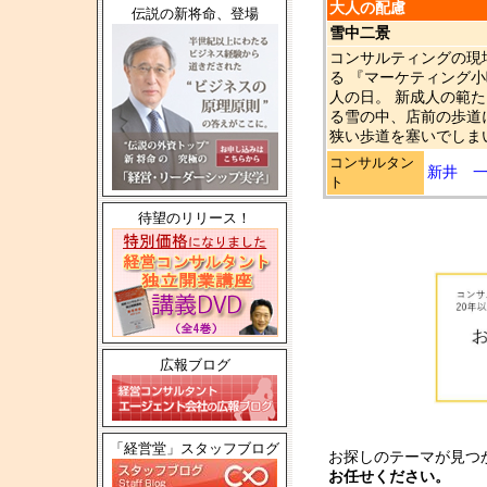
大人の配慮
伝説の新将命、登場
雪中二景
コンサルティングの現
る 『マーケティング
人の日。 新成人の範
る雪の中、店前の歩道
狭い歩道を塞いでしまい
コンサルタン
新井 
ト
待望のリリース！
広報ブログ
「経営堂」スタッフブログ
お探しのテーマが見つ
お任せください。