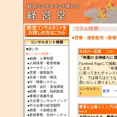
■営業・接客販売（新着
コンサルタント検索
■使い方
今日の一言選 （72）
■ココから検索！
『幸運の 女神後ろに 隠
●
組織・人事制度
●
人材採用・教育研修
Facebook Pag
●
マーケティング
します。 『幸運の 
●
営業・接客販売
に巡ってきたチャンス
●
生産・技術・物流
す。 では後ろはどう
●
IT・情報システム
思いがふと過りました。
●
財務・会計・資金調達
コンサルタン
新井 
●
総務・法務・知的財産
ト
●
事業計画書作成
●
大企業コンサルティング
●
中小企業の経営顧問
普通とは違うトップの
●
創業・小規模企業
ver.4
●
新規事業・社内ベンチャ