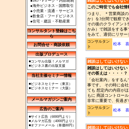
●ISO・Pマーク・内部統制
雑談はしてはいけない！ 
●海外ビジネス・国際取引
このご時世でも会社情
●小売業・流通・サービス
つまり、 ＊営業商談
●飲食店・フードビジネス
か）を3分間で観察で
●住宅・建設・不動産業
その後のクライアント
かみ）で雑談をする事
コンサルタント登録はこち
をみて、適切にリサーチ
ら
コンサルタン
松本 
お問合せ・商談依頼
ト
出版プロデュース
■
コンサル出版！メルマガ
雑談はしてはいけない！ 
■
ビジネス書の出版支援
雑談はしてはいけな
その答えは・・・・？
当社主催セミナー情報
「会社案内」をするん
■
ビジネスセミナー（東京）
事です。 その時に会
■
ビジネスセミナー（大阪）
ても 想定内の内容が
もに 商談コントロー
メールマガジンご案内
非常に重要で、長過ぎず
コンサルタン
広告のご案内
松本 
ト
■
サイト広告（6000円より）
■
メルマガ広告（4000円より）
■
オファーメール（単価80円）
雑談はしてはいけない！