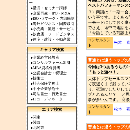
今回は3つある、最後
ー
ベストパフォーマンス
●
講演・セミナー講師
３）商談は「一期一会
●
企業再生・IPO・M&A
いう事です。よくある
●
ISO・Pマーク・内部統制
ーモードにしておく事
●
海外ビジネス・国際取引
でさえ、途中で電話を
●
小売業・流通・サービス
「今話している商談より
●
飲食店・フードビジネス
●
住宅・建設・不動産業
コンサルタン
松本 
ト
キャリア検索
●
企業経営経験者
普通とは違うトップの思考
●
コンサルファーム出身
今回は3つあるうちの2
●
MBA資格保持者
「もっと遊べ！」
●
公認会計士・税理士
●
技術士
大体トップセールスマ
●
社会保険労務士
て夜遅くまで残ってい
●
中小企業診断士
り、夜遊びしたりして
●
司法書士・行政書士
プとれるんだ？」 と
●
ITコーディネータ
事が多いんです。 商談
コンサルタン
松本 
エリア検索
ト
●
関東
●
関西
普通とは違うトップの思考
●
北関東