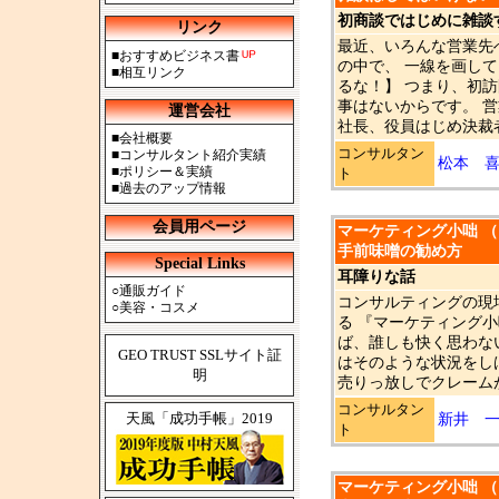
初商談ではじめに雑談
リンク
最近、いろんな営業先
■
おすすめビジネス書
の中で、 一線を画し
■
相互リンク
るな！】 つまり、初
事はないからです。 
運営会社
社長、役員はじめ決裁者
■
会社概要
コンサルタン
■
コンサルタント紹介実績
松本 
■
ポリシー＆実績
ト
■
過去のアップ情報
会員用ページ
マーケティング小咄 （1
手前味噌の勧め方
Special Links
耳障りな話
○
通販ガイド
コンサルティングの現
○
美容・コスメ
る 『マーケティング
ば、誰しも快く思わな
GEO TRUST SSLサイト証
はそのような状況をし
明
売りっ放しでクレームが
コンサルタン
天風「成功手帳」2019
新井 
ト
マーケティング小咄 （1