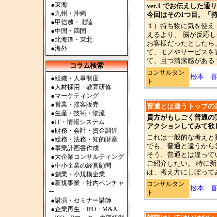
●
東海
ver.1 でお伝えした
●
九州・沖縄
今回はその1つ目。「
●
甲信越・北陸
１）持ち物に気を使え
●
中国・四国
えるより、 脳が反応
●
北海道・東北
お客様だったとしたら
●
海外
て、モノやサービスを
て、且つ清潔感がある 
コラム検索
コンサルタン
松本 
●組織・人事制度
ト
●人材採用・教育研修
●マーケティング
●営業・接客販売
普通とは違うトップの思考
●生産・技術・物流
貴方がもしごく普通の
●IT・情報システム
アクションしてみて欲
●財務・会計・資金調達
これは一般的な考えと
●総務・法務・知的財産
でも、普通と違うから
●事業計画書作成
そう、普通とは違って
●大企業コンサルティング
ご紹介したい。 特に
●中小企業の経営顧問
は、考え方にしぼってみ
●創業・小規模企業
●新規事業・社内ベンチャ
コンサルタン
松本 
ー
ト
●講演・セミナー講師
●企業再生・IPO・M&A