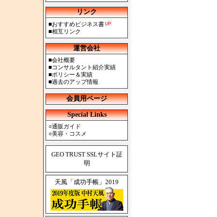
リンク
■
おすすめビジネス書
■
相互リンク
運営会社
■
会社概要
■
コンサルタント紹介実績
■
ポリシー＆実績
■
過去のアップ情報
会員用ページ
Special Links
○
通販ガイド
○
美容・コスメ
GEO TRUST SSLサイト証
明
天風「成功手帳」2019