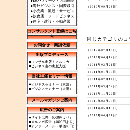
●ISO・Pマーク・内部統制
●海外ビジネス・国際取引
(2010年09月28日)
●小売業・流通・サービス
●飲食店・フードビジネス
●住宅・建設・不動産業
コンサルタント登録はこち
ら
同じカテゴリのコ
お問合せ・商談依頼
(2012年07月18日)
出版プロデュース
(2016年04月14日)
■
コンサル出版！メルマガ
(2011年02月21日)
■
ビジネス書の出版支援
(2011年01月05日)
当社主催セミナー情報
(2011年02月14日)
■
ビジネスセミナー（東京）
(2011年03月04日)
■
ビジネスセミナー（大阪）
(2015年11月20日)
メールマガジンご案内
(2015年03月23日)
(2011年05月13日)
広告のご案内
(2016年04月21日)
■
サイト広告（6000円より）
■
メルマガ広告（4000円より）
■
オファーメール（単価80円）