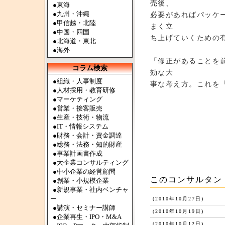
売後、
●
東海
●
九州・沖縄
必要があればパッケ
●
甲信越・北陸
まく立
●
中国・四国
ち上げていくための
●
北海道・東北
●
海外
「修正があることを
コラム検索
効な大
●組織・人事制度
事な考え方。これを
●人材採用・教育研修
●マーケティング
●営業・接客販売
●生産・技術・物流
●IT・情報システム
●財務・会計・資金調達
●総務・法務・知的財産
●事業計画書作成
●大企業コンサルティング
●中小企業の経営顧問
このコンサルタン
●創業・小規模企業
●新規事業・社内ベンチャ
ー
(2010年10月27日)
●講演・セミナー講師
(2010年10月19日)
●企業再生・IPO・M&A
(2010年10月12日)