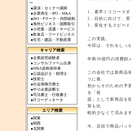
ー
●
講演・セミナー講師
1．素早くリリースす
●
企業再生・IPO・M&A
2．目的に向けて、
●
ISO・Pマーク・内部統制
●
海外ビジネス・国際取引
3．変化するスピード
●
小売業・流通・サービス
●
飲食店・フードビジネス
この実践。
●
住宅・建設・不動産業
今回は、それをしっ
キャリア検索
●
企業経営経験者
年商30億円の消費財
●
コンサルファーム出身
●
MBA資格保持者
この会社では新商品
●
公認会計士・税理士
●
技術士
うに最
●
社会保険労務士
初からそのための予
●
中小企業診断士
を「前
●
司法書士・行政書士
提」として新商品を
●
ITコーディネータ
算も比
エリア検索
較的少なくて済みま
●
関東
●
関西
今、店頭で商品パッ
●
北関東