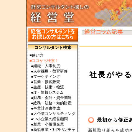
コンサルタント検索
■使い方
■ココから検索！
●
組織・人事制度
●
人材採用・教育研修
社長がや
●
マーケティング
●
営業・接客販売
●
生産・技術・物流
●
IT・情報システム
●
財務・会計・資金調達
●
総務・法務・知的財産
●
事業計画書作成
●
大企業コンサルティング
●
中小企業の経営顧問
最初から修正
●
創業・小規模企業
●
新規事業・社内ベンチャ
新規取り組みを成功