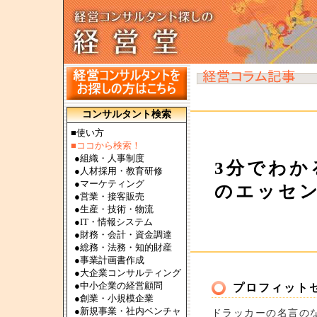
コンサルタント検索
■使い方
■ココから検索！
●
組織・人事制度
3分でわか
●
人材採用・教育研修
●
マーケティング
のエッセン
●
営業・接客販売
●
生産・技術・物流
●
IT・情報システム
●
財務・会計・資金調達
●
総務・法務・知的財産
●
事業計画書作成
●
大企業コンサルティング
●
中小企業の経営顧問
プロフィット
●
創業・小規模企業
●
新規事業・社内ベンチャ
ドラッカーの名言の