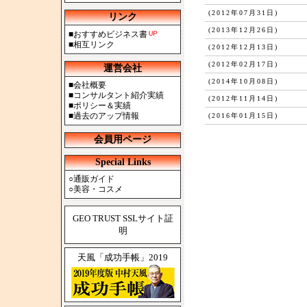
(2012年07月31日)
リンク
(2013年12月26日)
■
おすすめビジネス書
■
相互リンク
(2012年12月13日)
(2012年02月17日)
運営会社
(2014年10月08日)
■
会社概要
■
コンサルタント紹介実績
(2012年11月14日)
■
ポリシー＆実績
■
過去のアップ情報
(2016年01月15日)
会員用ページ
Special Links
○
通販ガイド
○
美容・コスメ
GEO TRUST SSLサイト証
明
天風「成功手帳」2019