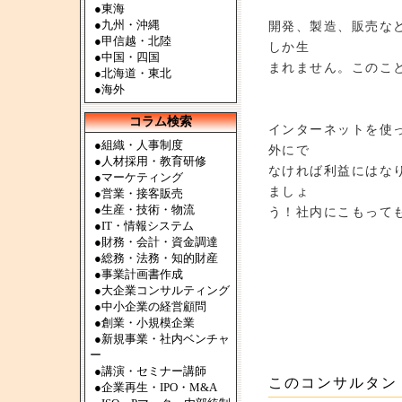
●
東海
●
九州・沖縄
開発、製造、販売な
●
甲信越・北陸
しか生
●
中国・四国
まれません。このこ
●
北海道・東北
●
海外
コラム検索
インターネットを使
●組織・人事制度
外にで
●人材採用・教育研修
なければ利益にはな
●マーケティング
ましょ
●営業・接客販売
●生産・技術・物流
う！社内にこもって
●IT・情報システム
●財務・会計・資金調達
●総務・法務・知的財産
●事業計画書作成
●大企業コンサルティング
●中小企業の経営顧問
●創業・小規模企業
●新規事業・社内ベンチャ
ー
●講演・セミナー講師
このコンサルタン
●企業再生・IPO・M&A