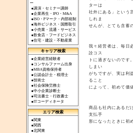
ー
ターは
●
講演・セミナー講師
社外にある」という
●
企業再生・IPO・M&A
しれま
●
ISO・Pマーク・内部統制
●
海外ビジネス・国際取引
せんが、とても含蓄
●
小売業・流通・サービス
●
飲食店・フードビジネス
●
住宅・建設・不動産業
我々経営者は、毎日
キャリア検索
詮コス
●
企業経営経験者
トに過ぎないのです
●
コンサルファーム出身
しまい
●
MBA資格保持者
がちですが、実は利
●
公認会計士・税理士
●
技術士
ること
●
社会保険労務士
によって、初めて価
●
中小企業診断士
●
司法書士・行政書士
●
ITコーディネータ
商品も社内にあるだ
エリア検索
支払手
●
関東
形になったときに初
●
関西
●
北関東