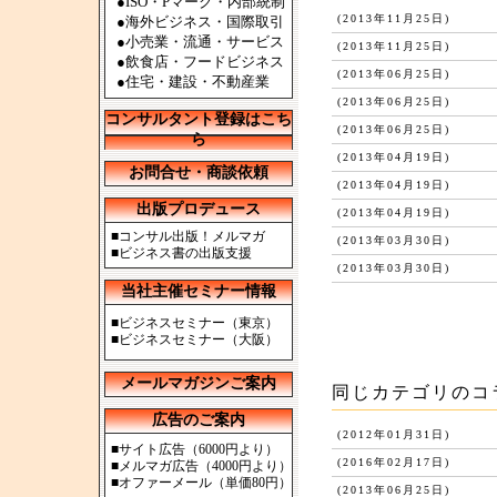
●ISO・Pマーク・内部統制
(2013年11月25日)
●海外ビジネス・国際取引
●小売業・流通・サービス
(2013年11月25日)
●飲食店・フードビジネス
(2013年06月25日)
●住宅・建設・不動産業
(2013年06月25日)
コンサルタント登録はこち
(2013年06月25日)
ら
(2013年04月19日)
お問合せ・商談依頼
(2013年04月19日)
出版プロデュース
(2013年04月19日)
■
コンサル出版！メルマガ
(2013年03月30日)
■
ビジネス書の出版支援
(2013年03月30日)
当社主催セミナー情報
■
ビジネスセミナー（東京）
■
ビジネスセミナー（大阪）
メールマガジンご案内
同じカテゴリのコ
広告のご案内
(2012年01月31日)
■
サイト広告（6000円より）
(2016年02月17日)
■
メルマガ広告（4000円より）
■
オファーメール（単価80円）
(2013年06月25日)