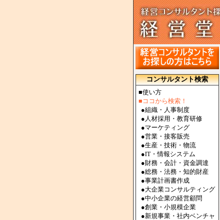
コンサルタント検索
■使い方
■ココから検索！
●
組織・人事制度
●
人材採用・教育研修
●
マーケティング
●
営業・接客販売
●
生産・技術・物流
●
IT・情報システム
●
財務・会計・資金調達
●
総務・法務・知的財産
●
事業計画書作成
●
大企業コンサルティング
●
中小企業の経営顧問
●
創業・小規模企業
●
新規事業・社内ベンチャ