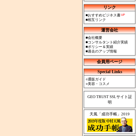
リンク
■
おすすめビジネス書
■
相互リンク
運営会社
■
会社概要
■
コンサルタント紹介実績
■
ポリシー＆実績
■
過去のアップ情報
会員用ページ
Special Links
○
通販ガイド
○
美容・コスメ
GEO TRUST SSLサイト証
明
天風「成功手帳」2019