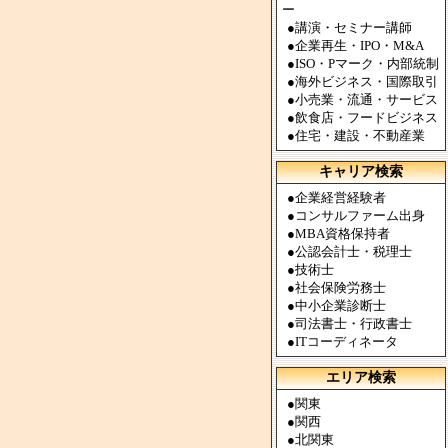
ー
●
講演・セミナー講師
●
企業再生・IPO・M&A
●
ISO・Pマーク・内部統制
●
海外ビジネス・国際取引
●
小売業・流通・サービス
●
飲食店・フードビジネス
●
住宅・建設・不動産業
キャリア検索
●
企業経営経験者
●
コンサルファーム出身
●
MBA資格保持者
●
公認会計士・税理士
●
技術士
●
社会保険労務士
●
中小企業診断士
●
司法書士・行政書士
●
ITコーディネータ
エリア検索
●
関東
●
関西
●
北関東