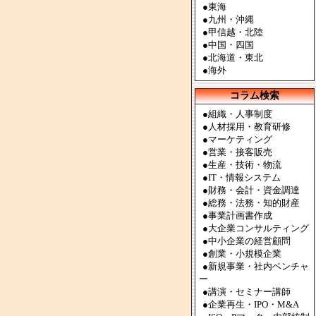
●
東海
●
九州・沖縄
●
甲信越・北陸
●
中国・四国
●
北海道・東北
●
海外
コラム検索
●組織・人事制度
●人材採用・教育研修
●マーケティング
●営業・接客販売
●生産・技術・物流
●IT・情報システム
●財務・会計・資金調達
●総務・法務・知的財産
●事業計画書作成
●大企業コンサルティング
●中小企業の経営顧問
●創業・小規模企業
●新規事業・社内ベンチャ
ー
●講演・セミナー講師
●企業再生・IPO・M&A