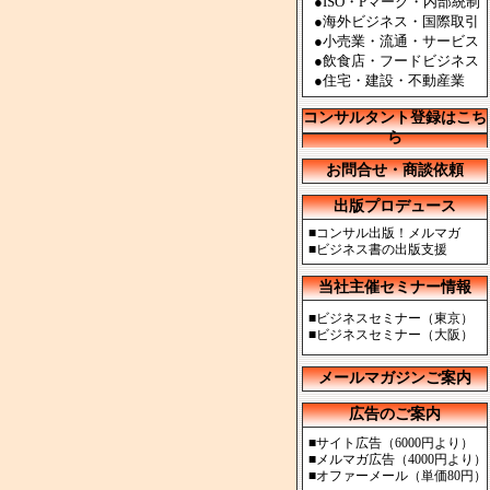
●ISO・Pマーク・内部統制
●海外ビジネス・国際取引
●小売業・流通・サービス
●飲食店・フードビジネス
●住宅・建設・不動産業
コンサルタント登録はこち
ら
お問合せ・商談依頼
出版プロデュース
■
コンサル出版！メルマガ
■
ビジネス書の出版支援
当社主催セミナー情報
■
ビジネスセミナー（東京）
■
ビジネスセミナー（大阪）
メールマガジンご案内
広告のご案内
■
サイト広告（6000円より）
■
メルマガ広告（4000円より）
■
オファーメール（単価80円）