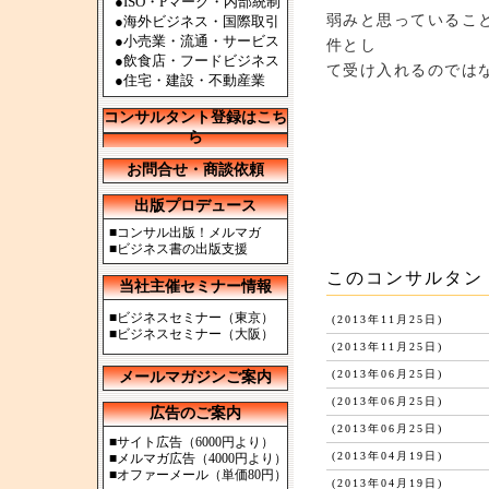
●ISO・Pマーク・内部統制
弱みと思っているこ
●海外ビジネス・国際取引
●小売業・流通・サービス
件とし
●飲食店・フードビジネス
て受け入れるのでは
●住宅・建設・不動産業
コンサルタント登録はこち
ら
お問合せ・商談依頼
出版プロデュース
■
コンサル出版！メルマガ
■
ビジネス書の出版支援
このコンサルタン
当社主催セミナー情報
■
ビジネスセミナー（東京）
(2013年11月25日)
■
ビジネスセミナー（大阪）
(2013年11月25日)
(2013年06月25日)
メールマガジンご案内
(2013年06月25日)
広告のご案内
(2013年06月25日)
■
サイト広告（6000円より）
(2013年04月19日)
■
メルマガ広告（4000円より）
■
オファーメール（単価80円）
(2013年04月19日)