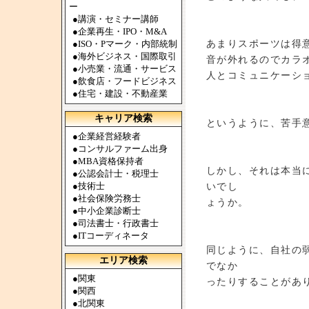
ー
●
講演・セミナー講師
●
企業再生・IPO・M&A
あまりスポーツは得
●
ISO・Pマーク・内部統制
●
海外ビジネス・国際取引
音が外れるのでカラ
●
小売業・流通・サービス
人とコミュニケーシ
●
飲食店・フードビジネス
●
住宅・建設・不動産業
キャリア検索
というように、苦手
●
企業経営経験者
●
コンサルファーム出身
●
MBA資格保持者
しかし、それは本当
●
公認会計士・税理士
●
技術士
いでし
●
社会保険労務士
ょうか。
●
中小企業診断士
●
司法書士・行政書士
●
ITコーディネータ
同じように、自社の
エリア検索
でなか
●
関東
ったりすることがあ
●
関西
●
北関東