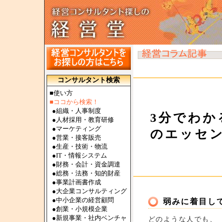
コンサルタント検索
■使い方
■ココから検索！
●
組織・人事制度
3分でわか
●
人材採用・教育研修
●
マーケティング
のエッセン
●
営業・接客販売
●
生産・技術・物流
●
IT・情報システム
●
財務・会計・資金調達
●
総務・法務・知的財産
●
事業計画書作成
●
大企業コンサルティング
●
中小企業の経営顧問
弱みに着目し
●
創業・小規模企業
●
新規事業・社内ベンチャ
どのような人でも、