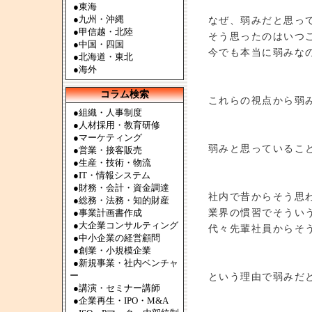
●
東海
●
九州・沖縄
なぜ、弱みだと思っ
●
甲信越・北陸
そう思ったのはいつ
●
中国・四国
今でも本当に弱みな
●
北海道・東北
●
海外
コラム検索
これらの視点から弱
●組織・人事制度
●人材採用・教育研修
●マーケティング
弱みと思っているこ
●営業・接客販売
●生産・技術・物流
●IT・情報システム
●財務・会計・資金調達
社内で昔からそう思
●総務・法務・知的財産
業界の慣習でそうい
●事業計画書作成
●大企業コンサルティング
代々先輩社員からそ
●中小企業の経営顧問
●創業・小規模企業
●新規事業・社内ベンチャ
ー
という理由で弱みだ
●講演・セミナー講師
●企業再生・IPO・M&A