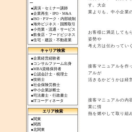
ー
す。大企
●
講演・セミナー講師
業よりも、中小企業
●
企業再生・IPO・M&A
●
ISO・Pマーク・内部統制
●
海外ビジネス・国際取引
●
小売業・流通・サービス
お客様に満足しても
●
飲食店・フードビジネス
姿勢や
●
住宅・建設・不動産業
考え方は伝わってい
キャリア検索
●
企業経営経験者
●
コンサルファーム出身
接客マニュアルを作
●
MBA資格保持者
アルが
●
公認会計士・税理士
●
技術士
活きるかどうかは経
●
社会保険労務士
●
中小企業診断士
●
司法書士・行政書士
接客マニュアルの内
●
ITコーディネータ
業に情
エリア検索
熱を燃やして取り組
●
関東
●
関西
●
北関東