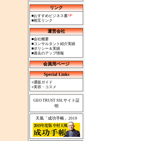
リンク
■
おすすめビジネス書
■
相互リンク
運営会社
■
会社概要
■
コンサルタント紹介実績
■
ポリシー＆実績
■
過去のアップ情報
会員用ページ
Special Links
○
通販ガイド
○
美容・コスメ
GEO TRUST SSLサイト証
明
天風「成功手帳」2019