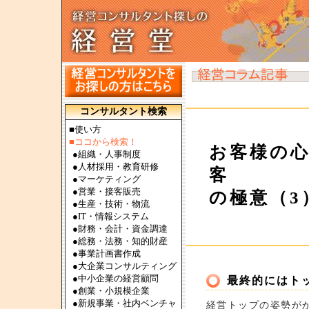
コンサルタント検索
■使い方
■ココから検索！
お客様の
●
組織・人事制度
●
人材採用・教育研修
客
●
マーケティング
●
営業・接客販売
の極意（3
●
生産・技術・物流
●
IT・情報システム
●
財務・会計・資金調達
●
総務・法務・知的財産
●
事業計画書作成
●
大企業コンサルティング
●
中小企業の経営顧問
最終的にはト
●
創業・小規模企業
●
新規事業・社内ベンチャ
経営トップの姿勢が