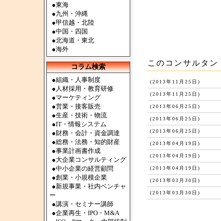
●
東海
●
九州・沖縄
●
甲信越・北陸
●
中国・四国
●
北海道・東北
●
海外
このコンサルタン
コラム検索
●組織・人事制度
(2013年11月25日)
●人材採用・教育研修
(2013年11月25日)
●マーケティング
●営業・接客販売
(2013年06月25日)
●生産・技術・物流
(2013年06月25日)
●IT・情報システム
(2013年06月25日)
●財務・会計・資金調達
●総務・法務・知的財産
(2013年04月19日)
●事業計画書作成
(2013年04月19日)
●大企業コンサルティング
●中小企業の経営顧問
(2013年04月19日)
●創業・小規模企業
(2013年03月30日)
●新規事業・社内ベンチャ
(2013年03月30日)
ー
●講演・セミナー講師
●企業再生・IPO・M&A