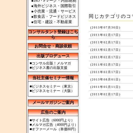
●ISO・Pマーク・内部統制
●海外ビジネス・国際取引
●小売業・流通・サービス
同じカテゴリのコ
●飲食店・フードビジネス
●住宅・建設・不動産業
(2013年07月30日)
コンサルタント登録はこち
(2011年02月17日)
ら
(2011年02月17日)
お問合せ・商談依頼
(2011年02月17日)
出版プロデュース
(2011年02月17日)
■
コンサル出版！メルマガ
(2011年02月17日)
■
ビジネス書の出版支援
(2011年02月17日)
当社主催セミナー情報
(2013年08月01日)
■
ビジネスセミナー（東京）
(2011年05月11日)
■
ビジネスセミナー（大阪）
(2011年02月17日)
メールマガジンご案内
広告のご案内
■
サイト広告（6000円より）
■
メルマガ広告（4000円より）
■
オファーメール（単価80円）