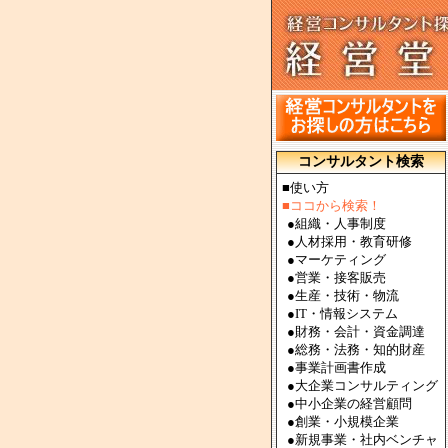
コンサルタント検索
■使い方
■ココから検索！
●
組織・人事制度
●
人材採用・教育研修
●
マーケティング
●
営業・接客販売
●
生産・技術・物流
●
IT・情報システム
●
財務・会計・資金調達
●
総務・法務・知的財産
●
事業計画書作成
●
大企業コンサルティング
●
中小企業の経営顧問
●
創業・小規模企業
●
新規事業・社内ベンチャ