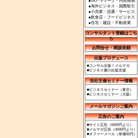
●ISO・Pマーク・内部統制
●海外ビジネス・国際取引
●小売業・流通・サービス
●飲食店・フードビジネス
●住宅・建設・不動産業
コンサルタント登録はこち
ら
お問合せ・商談依頼
出版プロデュース
■
コンサル出版！メルマガ
■
ビジネス書の出版支援
当社主催セミナー情報
■
ビジネスセミナー（東京）
■
ビジネスセミナー（大阪）
メールマガジンご案内
広告のご案内
■
サイト広告（6000円より）
■
メルマガ広告（4000円より）
■
オファーメール（単価80円）