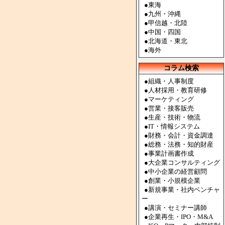
●
東海
●
九州・沖縄
●
甲信越・北陸
●
中国・四国
●
北海道・東北
●
海外
コラム検索
●組織・人事制度
●人材採用・教育研修
●マーケティング
●営業・接客販売
●生産・技術・物流
●IT・情報システム
●財務・会計・資金調達
●総務・法務・知的財産
●事業計画書作成
●大企業コンサルティング
●中小企業の経営顧問
●創業・小規模企業
●新規事業・社内ベンチャ
ー
●講演・セミナー講師
●企業再生・IPO・M&A