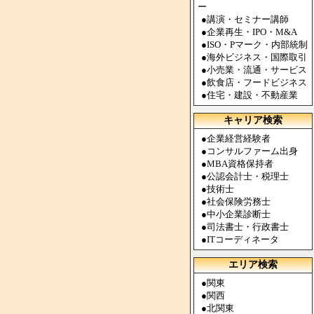
ー
●
講演・セミナー講師
●
企業再生・IPO・M&A
●
ISO・Pマーク・内部統制
●
海外ビジネス・国際取引
●
小売業・流通・サービス
●
飲食店・フードビジネス
●
住宅・建設・不動産業
キャリア検索
●
企業経営経験者
●
コンサルファーム出身
●
MBA資格保持者
●
公認会計士・税理士
●
技術士
●
社会保険労務士
●
中小企業診断士
●
司法書士・行政書士
●
ITコーディネータ
エリア検索
●
関東
●
関西
●
北関東