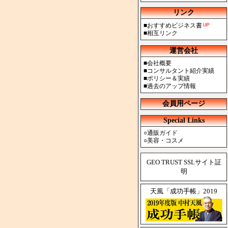
リンク
■
おすすめビジネス書
■
相互リンク
運営会社
■
会社概要
■
コンサルタント紹介実績
■
ポリシー＆実績
■
過去のアップ情報
会員用ページ
Special Links
○
通販ガイド
○
美容・コスメ
GEO TRUST SSLサイト証
明
天風「成功手帳」2019