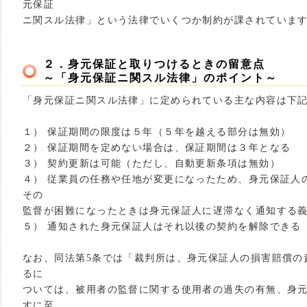
元保証
ニ関スル法律」という法律でいくつか制約が課されていま
２．身元保証と取りつけるときの留意点
～「身元保証ニ関スル法律」のポイント～
「身元保証ニ関スル法律」に定められている主な内容は下
１） 保証期間の限度は５年（５年を越える部分は無効）
２） 保証期間を定めない場合は、保証期間は３年となる
３） 契約更新は可能（ただし、自動更新条項は無効）
４） 従業員の任務や任地が変更になったため、身元保証人
その
監督が困難になったときは身元保証人に遅滞なく通知する
５） 通知された身元保証人はそれ以後の契約を解除できる
なお、同法第5条では「裁判所は、身元保証人の損害賠償の
るに
ついては、被用者の監督に関する使用者の過失の有無、身
すに至