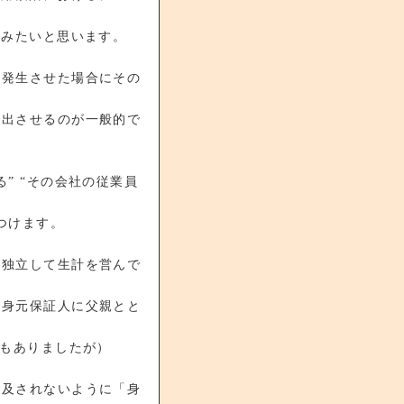
てみたいと思います。
に発生させた場合にその
提出させるのが一般的で
” “その会社の従業員
つけます。
に独立して生計を営んで
の身元保証人に父親とと
目もありましたが）
追及されないように「身