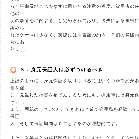
った事由及びこれをなすに用いたる注意の程度、被用者の
他の一
切の事情を斟酌する」と定められており、過失による損害
認めら
れたケースは少なく、実際には損害額の約３～７割の範囲
向にあ
ります。
３．身元保証人は必ずつけるべき
上記のように、身元保証を取りつけるにはいくつか制約が
覚を促
し、発生した損害を補てんするためにも、採用時には身元
きでし
ょう。両親のうち1名と、できれば企業で管理職を経験して
保証
人、そして保証期間は５年とするのが理想的です。
また、従業員との信頼関係にもよりますが、どうしても金