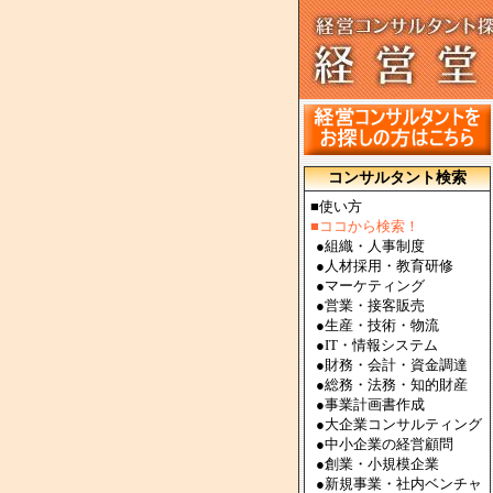
コンサルタント検索
■使い方
■ココから検索！
●
組織・人事制度
●
人材採用・教育研修
●
マーケティング
●
営業・接客販売
●
生産・技術・物流
●
IT・情報システム
●
財務・会計・資金調達
●
総務・法務・知的財産
●
事業計画書作成
●
大企業コンサルティング
●
中小企業の経営顧問
●
創業・小規模企業
●
新規事業・社内ベンチャ