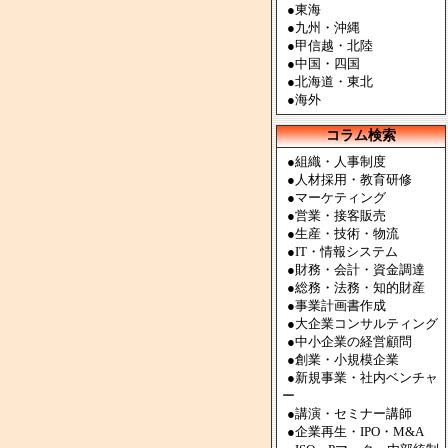
●
東海
●
九州・沖縄
●
甲信越・北陸
●
中国・四国
●
北海道・東北
●
海外
コラム検索
●組織・人事制度
●人材採用・教育研修
●マーケティング
●営業・接客販売
●生産・技術・物流
●IT・情報システム
●財務・会計・資金調達
●総務・法務・知的財産
●事業計画書作成
●大企業コンサルティング
●中小企業の経営顧問
●創業・小規模企業
●新規事業・社内ベンチャ
ー
●講演・セミナー講師
●企業再生・IPO・M&A