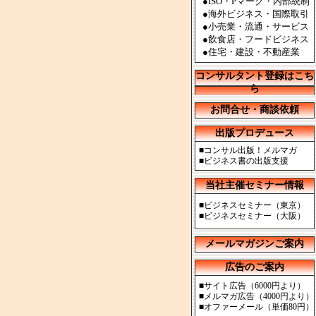
●ISO・Pマーク・内部統制
●海外ビジネス・国際取引
●小売業・流通・サービス
●飲食店・フードビジネス
●住宅・建設・不動産業
コンサルタント登録はこち
ら
お問合せ・商談依頼
出版プロデュース
■
コンサル出版！メルマガ
■
ビジネス書の出版支援
当社主催セミナー情報
■
ビジネスセミナー（東京）
■
ビジネスセミナー（大阪）
メールマガジンご案内
広告のご案内
■
サイト広告（6000円より）
■
メルマガ広告（4000円より）
■
オファーメール（単価80円）