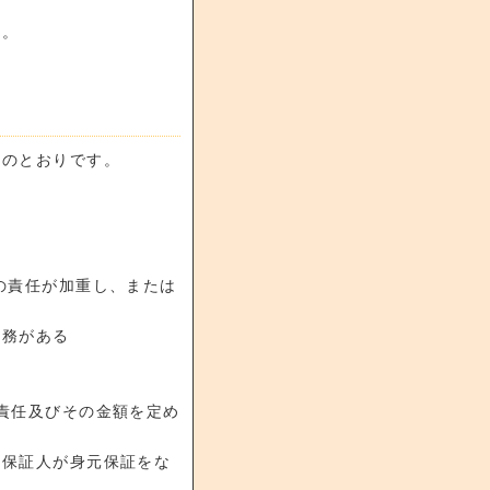
す。
記のとおりです。
の責任が加重し、または
義務がある
責任及びその金額を定め
元保証人が身元保証をな