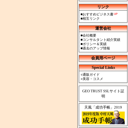
リンク
■
おすすめビジネス書
■
相互リンク
運営会社
■
会社概要
■
コンサルタント紹介実績
■
ポリシー＆実績
■
過去のアップ情報
会員用ページ
Special Links
○
通販ガイド
○
美容・コスメ
GEO TRUST SSLサイト証
明
天風「成功手帳」2019