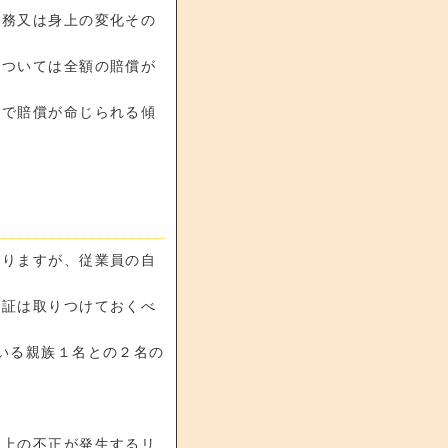
任務又は身上の変化その
については全額の賠償が
内で賠償が命じられる傾
ありますが、従業員の自
保証は取りつけておくべ
いる親族１名との２名の
銭上の不正が発生するリ