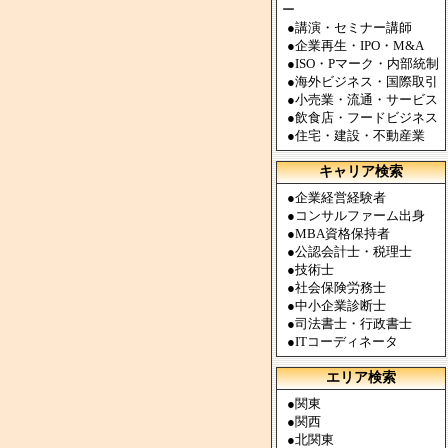
ー
●
講演・セミナー講師
●
企業再生・IPO・M&A
●
ISO・Pマーク・内部統制
●
海外ビジネス・国際取引
●
小売業・流通・サービス
●
飲食店・フードビジネス
●
住宅・建設・不動産業
キャリア検索
●
企業経営経験者
●
コンサルファーム出身
●
MBA資格保持者
●
公認会計士・税理士
●
技術士
●
社会保険労務士
●
中小企業診断士
●
司法書士・行政書士
●
ITコーディネータ
エリア検索
●
関東
●
関西
●
北関東