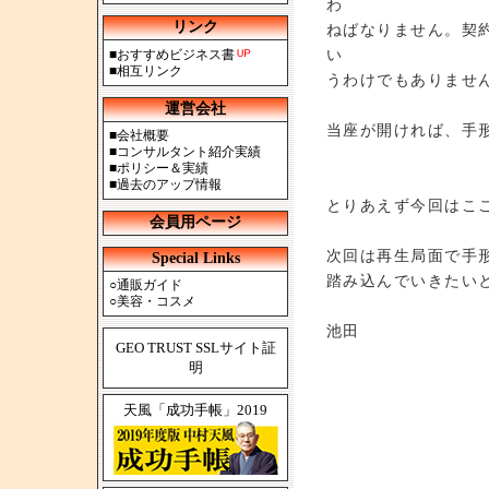
わ
リンク
ねばなりません。契
い
■
おすすめビジネス書
■
相互リンク
うわけでもありませ
運営会社
当座が開ければ、手
■
会社概要
■
コンサルタント紹介実績
■
ポリシー＆実績
■
過去のアップ情報
とりあえず今回はこ
会員用ページ
次回は再生局面で手
Special Links
踏み込んでいきたい
○
通販ガイド
○
美容・コスメ
池田
GEO TRUST SSLサイト証
明
天風「成功手帳」2019