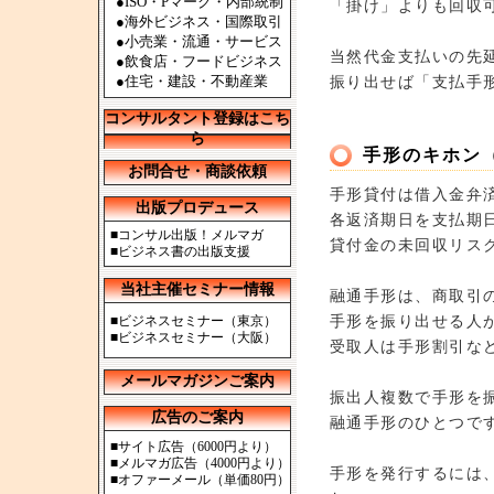
●ISO・Pマーク・内部統制
「掛け」よりも回収
●海外ビジネス・国際取引
●小売業・流通・サービス
当然代金支払いの先
●飲食店・フードビジネス
●住宅・建設・不動産業
振り出せば「支払手
コンサルタント登録はこち
ら
手形のキホン
お問合せ・商談依頼
手形貸付は借入金弁
出版プロデュース
各返済期日を支払期
■
コンサル出版！メルマガ
貸付金の未回収リス
■
ビジネス書の出版支援
当社主催セミナー情報
融通手形は、商取引
手形を振り出せる人
■
ビジネスセミナー（東京）
■
ビジネスセミナー（大阪）
受取人は手形割引な
メールマガジンご案内
振出人複数で手形を
広告のご案内
融通手形のひとつで
■
サイト広告（6000円より）
■
メルマガ広告（4000円より）
手形を発行するには
■
オファーメール（単価80円）