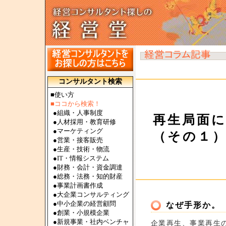
コンサルタント検索
■使い方
■ココから検索！
●
組織・人事制度
再生局面
●
人材採用・教育研修
●
マーケティング
（その１
●
営業・接客販売
●
生産・技術・物流
●
IT・情報システム
●
財務・会計・資金調達
●
総務・法務・知的財産
●
事業計画書作成
●
大企業コンサルティング
●
中小企業の経営顧問
なぜ手形か。
●
創業・小規模企業
●
新規事業・社内ベンチャ
企業再生、事業再生