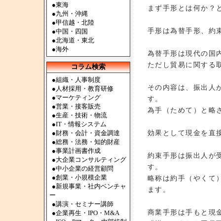
●
東海
まず手形とは何か？
●
九州・沖縄
●
甲信越・北陸
手形は為替手形、約
●
中国・四国
●
北海道・東北
●
海外
為替手形は現代の国
ただし貿易に関する
コラム検索
●組織・人事制度
その内容は、振出人
●人材採用・教育研修
●マーケティング
す。
●営業・接客販売
為手（ためて）と略
●生産・技術・物流
●IT・情報システム
効果として現金を直
●財務・会計・資金調達
●総務・法務・知的財産
●事業計画書作成
約束手形は振出人が
●大企業コンサルティング
す。
●中小企業の経営顧問
●創業・小規模企業
略称は約手（やくて
●新規事業・社内ベンチャ
ます。
ー
●講演・セミナー講師
商業手形は手もと現
●企業再生・IPO・M&A