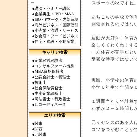
スポーツの秋ですね
ー
●
講演・セミナー講師
●
企業再生・IPO・M&A
あちこちの学校で体
●
ISO・Pマーク・内部統制
開催されるのではな
●
海外ビジネス・国際取引
●
小売業・流通・サービス
●
飲食店・フードビジネス
運動が大好き！体育
●
住宅・建設・不動産業
楽しくてわくわくす
一方体育が苦手だと
キャリア検索
憂鬱な時期ではない
●
企業経営経験者
●
コンサルファーム出身
●
MBA資格保持者
●
公認会計士・税理士
実際、小学校の体育
●
技術士
小学６年生で年間９
●
社会保険労務士
●
中小企業診断士
●
司法書士・行政書士
１週間当たりで計算
●
ITコーディネータ
わずか２～３時間しか
エリア検索
元々センスのある人
●
関東
●
関西
コツをつかむことが
●
北関東