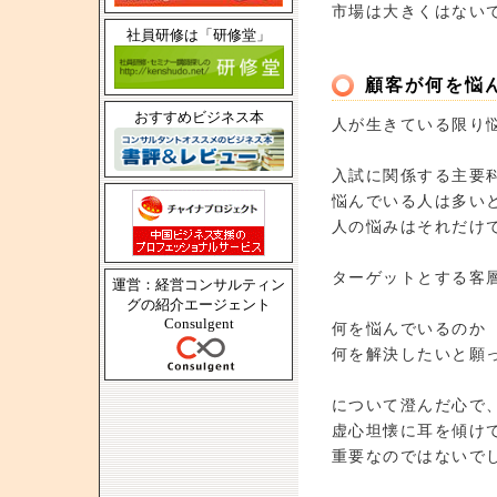
市場は大きくはない
社員研修は「研修堂」
顧客が何を悩
おすすめビジネス本
人が生きている限り
入試に関係する主要
悩んでいる人は多い
人の悩みはそれだけ
ターゲットとする客
運営：経営コンサルティン
グの紹介エージェント
Consulgent
何を悩んでいるのか
何を解決したいと願
について澄んだ心で
虚心坦懐に耳を傾け
重要なのではないで