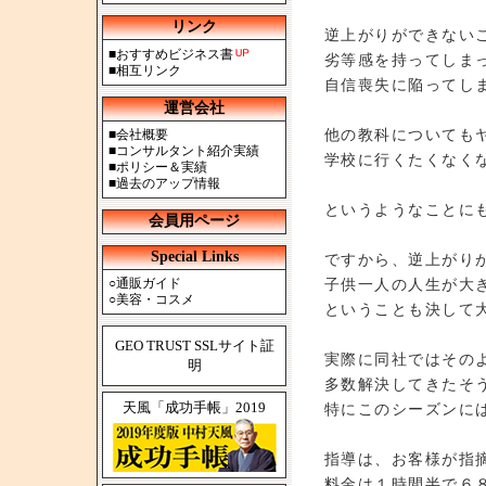
リンク
逆上がりができない
■
おすすめビジネス書
劣等感を持ってしま
■
相互リンク
自信喪失に陥ってし
運営会社
他の教科についても
■
会社概要
■
コンサルタント紹介実績
学校に行くたくなく
■
ポリシー＆実績
■
過去のアップ情報
というようなことに
会員用ページ
Special Links
ですから、逆上がり
○
通販ガイド
子供一人の人生が大
○
美容・コスメ
ということも決して
GEO TRUST SSLサイト証
実際に同社ではその
明
多数解決してきたそ
天風「成功手帳」2019
特にこのシーズンに
指導は、お客様が指
料金は１時間半で６