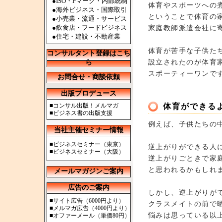
●ISO・Pマーク・内部統制
体育やスポーツへの
●海外ビジネス・国際取引
ということで体育の
●小売業・流通・サービス
●飲食店・フードビジネス
家庭教師派遣会社に
●住宅・建設・不動産業
体育が苦手な子供た
コンサルタント登録はこち
設立されたのが体育
ら
スポーティーワンで
お問合せ・商談依頼
出版プロデュース
■
コンサル出版！メルマガ
体育ができる
■
ビジネス書の出版支援
例えば、子供たちの
当社主催セミナー情報
■
ビジネスセミナー（東京）
逆上がりができる人
■
ビジネスセミナー（大阪）
逆上がりごときで家
と思われるかもしれ
メールマガジンご案内
広告のご案内
しかし、逆上がりが
■
サイト広告（6000円より）
クラスメイトの前で
■
メルマガ広告（4000円より）
悩みは思っている以
■
オファーメール（単価80円）