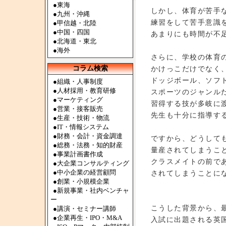
●
東海
しかし、体育が苦手
●
九州・沖縄
練習をして苦手意識
●
甲信越・北陸
●
中国・四国
あまりにも時間が不
●
北海道・東北
●
海外
さらに、学校の体育
コラム検索
かけっこだけでなく
ドッジボール、ソフ
●組織・人事制度
●人材採用・教育研修
スポーツのジャンル
●マーケティング
習得する技が多岐に
●営業・接客販売
先生も十分に指導す
●生産・技術・物流
●IT・情報システム
●財務・会計・資金調達
ですから、どうして
●総務・法務・知的財産
量産されてしまうこ
●事業計画書作成
クラスメイトの前で
●大企業コンサルティング
●中小企業の経営顧問
されてしまうことに
●創業・小規模企業
●新規事業・社内ベンチャ
ー
こうした背景から、
●講演・セミナー講師
●企業再生・IPO・M&A
入試に出題される英