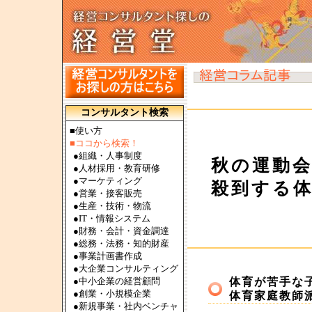
コンサルタント検索
■使い方
■ココから検索！
●
組織・人事制度
秋の運動
●
人材採用・教育研修
●
マーケティング
殺到する
●
営業・接客販売
●
生産・技術・物流
●
IT・情報システム
●
財務・会計・資金調達
●
総務・法務・知的財産
●
事業計画書作成
●
大企業コンサルティング
●
中小企業の経営顧問
体育が苦手な
●
創業・小規模企業
体育家庭教師
●
新規事業・社内ベンチャ