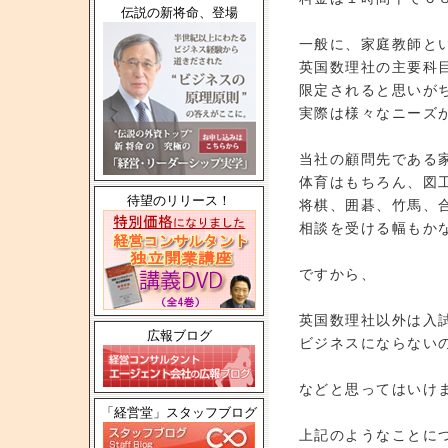
伝説の新将命、登場
一般に、家庭教師と
英国数理社の主要科
限定されると思いが
実際は様々なニーズ
当社の顧問先である
体育はもちろん、図
待望のリリース！
将棋、囲碁、竹馬、
相談を受ける幅もか
ですから、
英国数理社以外は入
広報ブログ
ビジネスにならない
などと思ってはいけ
「経営堂」スタッフブログ
上記のようなことに