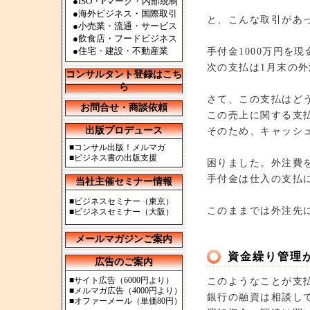
●ISO・Pマーク・内部統制
●海外ビジネス・国際取引
と、こんな取引があ
●小売業・流通・サービス
●飲食店・フードビジネス
●住宅・建設・不動産業
手付金1000万円を
次の支払は1月末の外
コンサルタント登録はこち
ら
さて、この支払はど
お問合せ・商談依頼
この売上に関する支
出版プロデュース
そのため、キャッシュ
■
コンサル出版！メルマガ
■
ビジネス書の出版支援
困りました。外注費
手付金は仕入の支払
当社主催セミナー情報
■
ビジネスセミナー（東京）
このままでは外注先
■
ビジネスセミナー（大阪）
メールマガジンご案内
資金繰り管理
広告のご案内
■
サイト広告（6000円より）
このようなことが支
■
メルマガ広告（4000円より）
銀行の融資は相談し
■
オファーメール（単価80円）