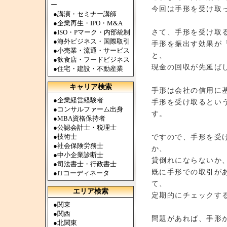
ー
今回は手形を受け取
●
講演・セミナー講師
●
企業再生・IPO・M&A
さて、手形を受け取
●
ISO・Pマーク・内部統制
●
海外ビジネス・国際取引
手形を振出す効果が
●
小売業・流通・サービス
と、
●
飲食店・フードビジネス
現金の回収が先延ば
●
住宅・建設・不動産業
キャリア検索
手形は会社の信用に
●
企業経営経験者
手形を受け取るとい
●
コンサルファーム出身
す。
●
MBA資格保持者
●
公認会計士・税理士
●
技術士
ですので、手形を受
●
社会保険労務士
か、
●
中小企業診断士
貸倒れにならないか
●
司法書士・行政書士
既に手形での取引が
●
ITコーディネータ
て、
エリア検索
定期的にチェックす
●
関東
●
関西
問題があれば、手形
●
北関東