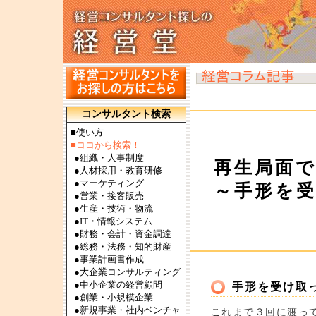
コンサルタント検索
■使い方
■ココから検索！
●
組織・人事制度
再生局面
●
人材採用・教育研修
●
マーケティング
～手形を
●
営業・接客販売
●
生産・技術・物流
●
IT・情報システム
●
財務・会計・資金調達
●
総務・法務・知的財産
●
事業計画書作成
●
大企業コンサルティング
●
中小企業の経営顧問
手形を受け取
●
創業・小規模企業
●
新規事業・社内ベンチャ
これまで３回に渡っ