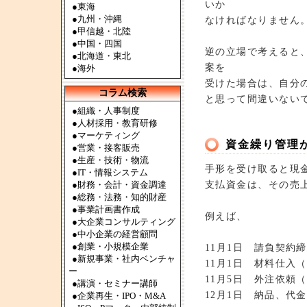
いか
●
東海
●
九州・沖縄
なければなりません
●
甲信越・北陸
●
中国・四国
逆の立場で考えると
●
北海道・東北
案を
●
海外
受けた場合は、自分
コラム検索
と思って間違いない
●組織・人事制度
●人材採用・教育研修
●マーケティング
資金繰り管理
●営業・接客販売
●生産・技術・物流
手形を受け取ると現金
●IT・情報システム
支払資金は、その売
●財務・会計・資金調達
●総務・法務・知的財産
●事業計画書作成
例えば、
●大企業コンサルティング
●中小企業の経営顧問
●創業・小規模企業
11月1日 請負契約締
●新規事業・社内ベンチャ
11月1日 材料仕入（
ー
11月5日 外注依頼
●講演・セミナー講師
12月1日 納品、代
●企業再生・IPO・M&A