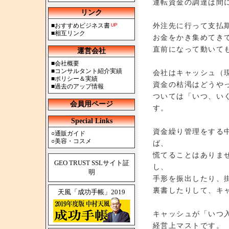
運転資金の調達は間
リンク
外注先に行って支払
■
おすすめビジネス書
■
相互リンク
お金をかき集めてき
直前になって動いて
運営会社
■
会社概要
■
コンサルタント紹介実績
会社はキャッシュ（
■
ポリシー＆実績
資金の枯渇はどうや
■
過去のアップ情報
ついては「いつ、い
会員用ページ
す。
Special Links
資金繰り管理をする
○
通販ガイド
○
美容・コスメ
ば、
慌てることはありま
GEO TRUST SSLサイト証
し、
明
手形を振出したり、
裏書したりして、キ
天風「成功手帳」2019
キャッシュが「いつ
経営上マストです。