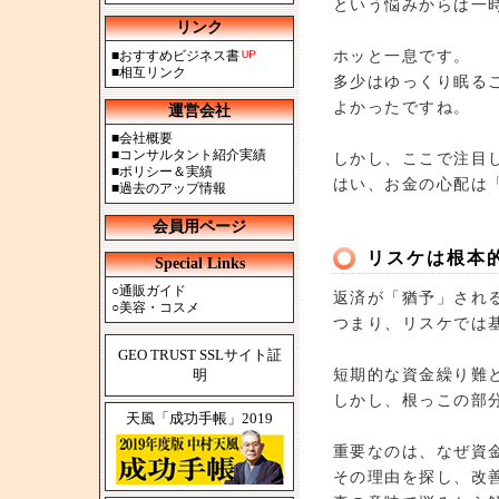
という悩みからは一
リンク
ホッと一息です。
■
おすすめビジネス書
■
相互リンク
多少はゆっくり眠る
よかったですね。
運営会社
■
会社概要
■
コンサルタント紹介実績
しかし、ここで注目
■
ポリシー＆実績
はい、お金の心配は
■
過去のアップ情報
会員用ページ
リスケは根本
Special Links
○
通販ガイド
返済が「猶予」され
○
美容・コスメ
つまり、リスケでは
GEO TRUST SSLサイト証
短期的な資金繰り難
明
しかし、根っこの部
天風「成功手帳」2019
重要なのは、なぜ資
その理由を探し、改