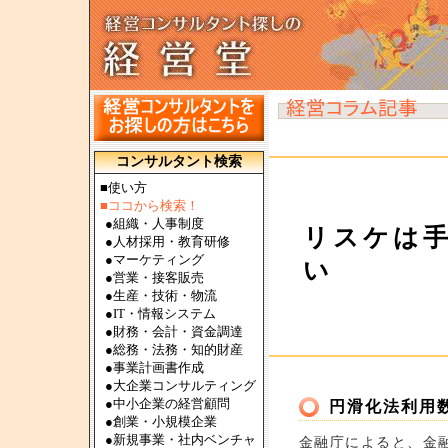
コンサルタント検索
■使い方
■ココから検索！
●
組織・人事制度
リスケは
●
人材採用・教育研修
●
マーケティング
い
●
営業・接客販売
●
生産・技術・物流
●
IT・情報システム
●
財務・会計・資金調達
●
総務・法務・知的財産
●
事業計画書作成
●
大企業コンサルティング
●
中小企業の経営顧問
円滑化法利用
●
創業・小規模企業
●
新規事業・社内ベンチャ
金融庁によると、金融