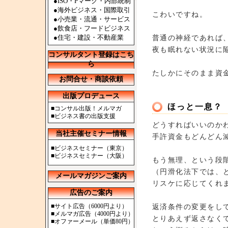
●ISO・Pマーク・内部統制
●海外ビジネス・国際取引
こわいですね。
●小売業・流通・サービス
●飲食店・フードビジネス
●住宅・建設・不動産業
普通の神経であれば
夜も眠れない状況に
コンサルタント登録はこち
ら
たしかにそのまま資
お問合せ・商談依頼
出版プロデュース
ほっと一息？
■
コンサル出版！メルマガ
■
ビジネス書の出版支援
どうすればいいのか
当社主催セミナー情報
手許資金もどんどん
■
ビジネスセミナー（東京）
■
ビジネスセミナー（大阪）
もう無理、という段
（円滑化法下では、
メールマガジンご案内
リスケに応じてくれ
広告のご案内
■
サイト広告（6000円より）
返済条件の変更をし
■
メルマガ広告（4000円より）
とりあえず返さなく
■
オファーメール（単価80円）