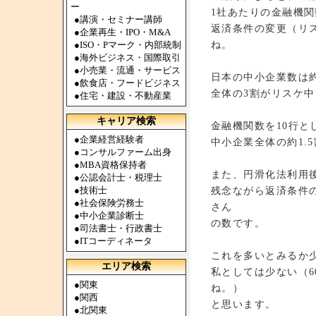
ー
1社あたりの金融機関
●
講演・セミナー講師
返済条件の変更（リ
●
企業再生・IPO・M&A
ね。
●
ISO・Pマーク・内部統制
●
海外ビジネス・国際取引
●
小売業・流通・サービス
日本の中小企業数は約
●
飲食店・フードビジネス
全体の3割がリスケ
●
住宅・建設・不動産業
キャリア検索
金融機関数を10行と
●
企業経営経験者
中小企業全体の約1.
●
コンサルファーム出身
●
MBA資格保持者
また、円滑化法利用後の
●
公認会計士・税理士
●
技術士
残念ながら返済条件
●
社会保険労務士
さん
●
中小企業診断士
の数です。
●
司法書士・行政書士
●
ITコーディネータ
これを多いとみるか
エリア検索
私としては少ない（60
●
関東
ね。）
●
関西
と思います。
●
北関東