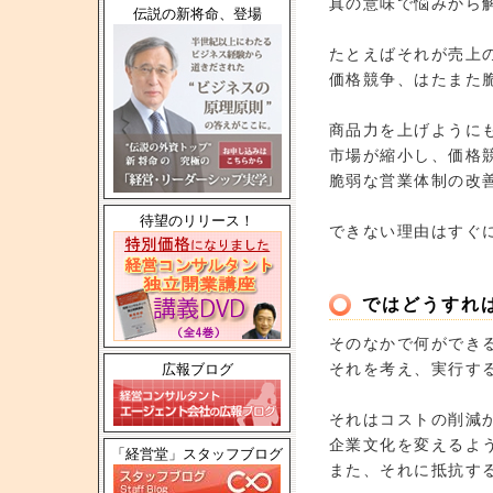
真の意味で悩みから
伝説の新将命、登場
たとえばそれが売上
価格競争、はたまた
商品力を上げように
市場が縮小し、価格
脆弱な営業体制の改
待望のリリース！
できない理由はすぐ
ではどうすれ
そのなかで何ができ
それを考え、実行す
広報ブログ
それはコストの削減
企業文化を変えるよ
「経営堂」スタッフブログ
また、それに抵抗す