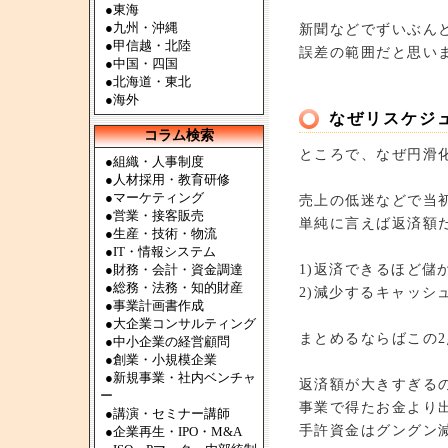
●
東海
●
九州・沖縄
新聞などでずいぶん
●
甲信越・北陸
誤差の範囲だと思い
●
中国・四国
●
北海道・東北
●
海外
なぜリスケジ
コラム検索
ところで、なぜ円滑
●組織・人事制度
●人材採用・教育研修
●マーケティング
売上の低迷などで当
●営業・接客販売
単純に言えば返済額
●生産・技術・物流
●IT・情報システム
1)返済できるほど儲
●財務・会計・資金調達
●総務・法務・知的財産
2)減少するキャッシ
●事業計画書作成
●大企業コンサルティング
まとめるならばこの
●中小企業の経営顧問
●創業・小規模企業
●新規事業・社内ベンチャ
返済額が大きすぎる
ー
事業で得たお金より
●講演・セミナー講師
手許資金はグングン
●企業再生・IPO・M&A