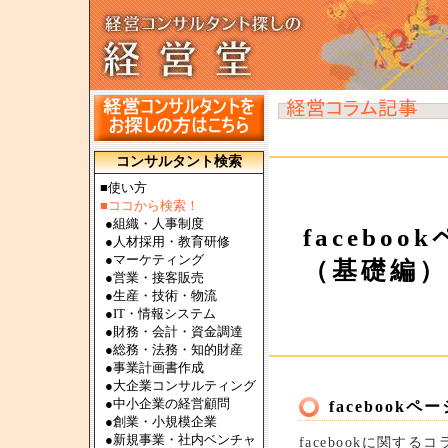
コンサルタント検索
■使い方
■ココから検索！
●
組織・人事制度
facebo
●
人材採用・教育研修
●
マーケティング
（基礎編）
●
営業・接客販売
●
生産・技術・物流
●
IT・情報システム
●
財務・会計・資金調達
●
総務・法務・知的財産
●
事業計画書作成
●
大企業コンサルティング
●
中小企業の経営顧問
faceboo
●
創業・小規模企業
●
新規事業・社内ベンチャ
facebookに関す