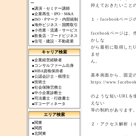
ー
抑えておきたいこと
●
講演・セミナー講師
●
企業再生・IPO・M&A
１・facebookペ
●
ISO・Pマーク・内部統制
●
海外ビジネス・国際取引
●
小売業・流通・サービス
facebookペー
●
飲食店・フードビジネス
かしな
●
住宅・建設・不動産業
がら最初に取得した
キャリア検索
ませ
●
企業経営経験者
ん。
●
コンサルファーム出身
●
MBA資格保持者
基本画面から、固定
●
公認会計士・税理士
●
技術士
https://www.faceboo
●
社会保険労務士
●
中小企業診断士
のような短いURL
●
司法書士・行政書士
えない
●
ITコーディネータ
等の制約があります
エリア検索
●
関東
２・アクセス解析（
●
関西
●
北関東