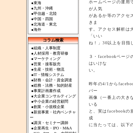
ホームページの運用
●
東海
●
九州・沖縄
が人気
●
甲信越・北陸
があるか等のアクセス
●
中国・四国
きま
●
北海道・東北
す。アクセス解析は大
●
海外
「いい
コラム検索
ね！」30以上を目
●組織・人事制度
●人材採用・教育研修
３・facebookペ
●マーケティング
はいけな
●営業・接客販売
●生産・技術・物流
い。
●IT・情報システム
●財務・会計・資金調達
昨年の4/1からfac
●総務・法務・知的財産
バー
●事業計画書作成
●大企業コンサルティング
画像（一番上の大き
●中小企業の経営顧問
いる
●創業・小規模企業
と、実はfacebo
●新規事業・社内ベンチャ
ー
成
●講演・セミナー講師
に当たっては、以下
●企業再生・IPO・M&A