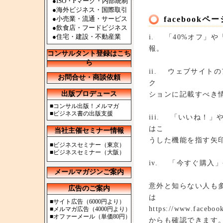
●ISO・Pマーク・内部統制
●海外ビジネス・国際取引
●小売業・流通・サービス
faceboo
●飲食店・フードビジネス
●住宅・建設・不動産業
i. 「40%オフ」や「
報。
コンサルタント登録はこち
ら
ii. ウェブサイト
お問合せ・商談依頼
ク
出版プロデュース
ションに記載すべき
■
コンサル出版！メルマガ
■
ビジネス書の出版支援
iii. 「いいね！」
はこ
当社主催セミナー情報
うした機能を指す矢
■
ビジネスセミナー（東京）
■
ビジネスセミナー（大阪）
iv. 「今すぐ購入
メールマガジンご案内
意外と知らない人も
広告のご案内
は
■
サイト広告（6000円より）
https://www.faceboo
■
メルマガ広告（4000円より）
■
オファーメール（単価80円）
からも確認できます