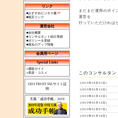
リンク
まだまだ運用のポイン
■
おすすめビジネス書
運営を
■
相互リンク
行っていただければ
運営会社
■
会社概要
■
コンサルタント紹介実績
■
ポリシー＆実績
■
過去のアップ情報
会員用ページ
Special Links
○
通販ガイド
このコンサルタン
○
美容・コスメ
(2013年10月31日)
GEO TRUST SSLサイト証
明
(2013年03月15日)
(2013年02月22日)
天風「成功手帳」2019
(2013年02月13日)
(2013年02月07日)
(2013年01月16日)