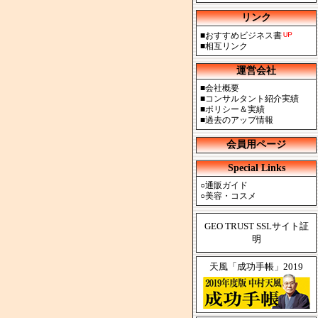
リンク
■
おすすめビジネス書
■
相互リンク
運営会社
■
会社概要
■
コンサルタント紹介実績
■
ポリシー＆実績
■
過去のアップ情報
会員用ページ
Special Links
○
通販ガイド
○
美容・コスメ
GEO TRUST SSLサイト証
明
天風「成功手帳」2019