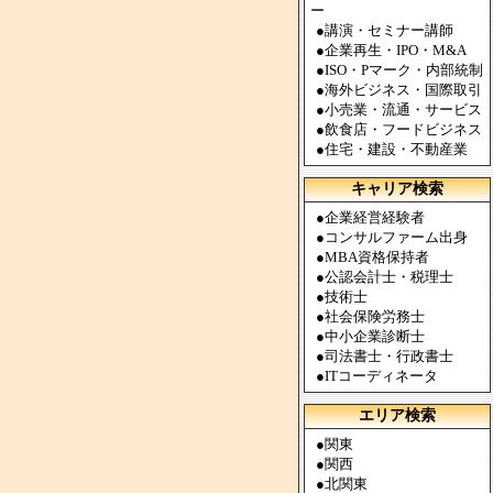
ー
●
講演・セミナー講師
●
企業再生・IPO・M&A
●
ISO・Pマーク・内部統制
●
海外ビジネス・国際取引
●
小売業・流通・サービス
●
飲食店・フードビジネス
●
住宅・建設・不動産業
キャリア検索
●
企業経営経験者
●
コンサルファーム出身
●
MBA資格保持者
●
公認会計士・税理士
●
技術士
●
社会保険労務士
●
中小企業診断士
●
司法書士・行政書士
●
ITコーディネータ
エリア検索
●
関東
●
関西
●
北関東