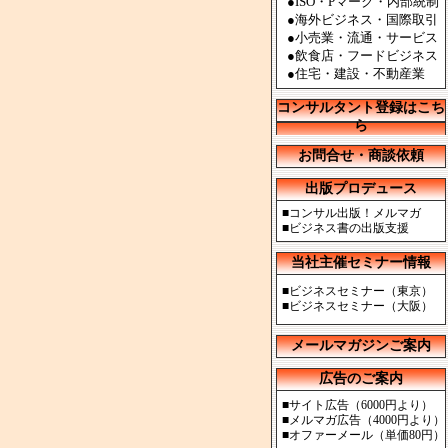
●ISO・Pマーク・内部統制
●海外ビジネス・国際取引
●小売業・流通・サービス
●飲食店・フードビジネス
●住宅・建設・不動産業
コンサルタント登録はこち
ら
お問合せ・商談依頼
出版プロデュース
■
コンサル出版！メルマガ
■
ビジネス書の出版支援
当社主催セミナー情報
■
ビジネスセミナー（東京）
■
ビジネスセミナー（大阪）
メールマガジンご案内
広告のご案内
■
サイト広告（6000円より）
■
メルマガ広告（4000円より）
■
オファーメール（単価80円）