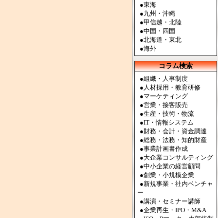
●
東海
●
九州・沖縄
●
甲信越・北陸
●
中国・四国
●
北海道・東北
●
海外
コラム検索
●組織・人事制度
●人材採用・教育研修
●マーケティング
●営業・接客販売
●生産・技術・物流
●IT・情報システム
●財務・会計・資金調達
●総務・法務・知的財産
●事業計画書作成
●大企業コンサルティング
●中小企業の経営顧問
●創業・小規模企業
●新規事業・社内ベンチャ
ー
●講演・セミナー講師
●企業再生・IPO・M&A