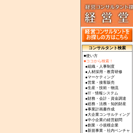
コンサルタント検索
■使い方
■ココから検索！
●
組織・人事制度
●
人材採用・教育研修
●
マーケティング
●
営業・接客販売
●
生産・技術・物流
●
IT・情報システム
●
財務・会計・資金調達
●
総務・法務・知的財産
●
事業計画書作成
●
大企業コンサルティング
●
中小企業の経営顧問
●
創業・小規模企業
●
新規事業・社内ベンチャ