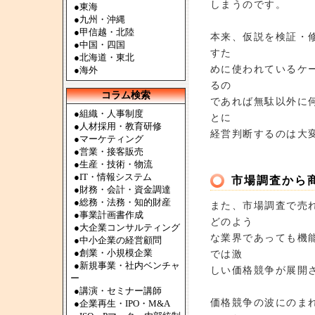
しまうのです。
●
東海
●
九州・沖縄
●
甲信越・北陸
本来、仮説を検証・
●
中国・四国
すた
●
北海道・東北
めに使われているケ
●
海外
るの
コラム検索
であれば無駄以外に
●組織・人事制度
とに
●人材採用・教育研修
経営判断するのは大
●マーケティング
●営業・接客販売
●生産・技術・物流
●IT・情報システム
市場調査から
●財務・会計・資金調達
●総務・法務・知的財産
また、市場調査で売
●事業計画書作成
どのよう
●大企業コンサルティング
な業界であっても機
●中小企業の経営顧問
●創業・小規模企業
では激
●新規事業・社内ベンチャ
しい価格競争が展開
ー
●講演・セミナー講師
価格競争の波にのま
●企業再生・IPO・M&A