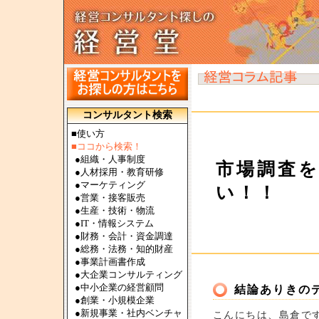
コンサルタント検索
■使い方
■ココから検索！
●
組織・人事制度
市場調査
●
人材採用・教育研修
●
マーケティング
い！！
●
営業・接客販売
●
生産・技術・物流
●
IT・情報システム
●
財務・会計・資金調達
●
総務・法務・知的財産
●
事業計画書作成
●
大企業コンサルティング
●
中小企業の経営顧問
結論ありきの
●
創業・小規模企業
●
新規事業・社内ベンチャ
こんにちは、島倉で