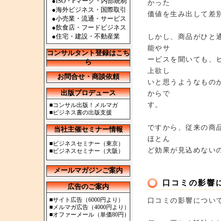
●ISO・Pマーク・内部統制
かった
●海外ビジネス・国際取引
価値を生み出して差
●小売業・流通・サービス
●飲食店・フードビジネス
●住宅・建設・不動産業
しかし、商品がひと
能やサ
コンサルタント登録はこち
ービスを聞いても、
ら
上欲し
お問合せ・商談依頼
いと思うようなもの
出版プロデュース
からで
す。
■
コンサル出版！メルマガ
■
ビジネス書の出版支援
ですから、従来の商
当社主催セミナー情報
ほとん
■
ビジネスセミナー（東京）
ど効果が見込めない
■
ビジネスセミナー（大阪）
メールマガジンご案内
口コミの影響
広告のご案内
■
サイト広告（6000円より）
口コミの影響につい
■
メルマガ広告（4000円より）
■
オファーメール（単価80円）