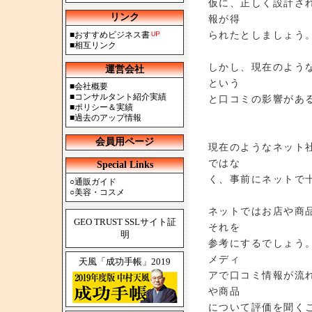
仮に、正しく設計さ
リンク
報が得
られたとしましょう
■
おすすめビジネス書
■
相互リンク
しかし、現在のよう
運営会社
という
■
会社概要
■
コンサルタント紹介実績
と口コミの影響があ
■
ポリシー＆実績
■
過去のアップ情報
会員用ページ
現在のようなネット
ではな
Special Links
く、事前にネットで
○
通販ガイド
○
美容・コスメ
ネットではお店や商
GEO TRUST SSLサイト証
それを
明
参考にするでしょう
メディ
天風「成功手帳」2019
アで口コミ情報が流
や商品
について評価を聞く