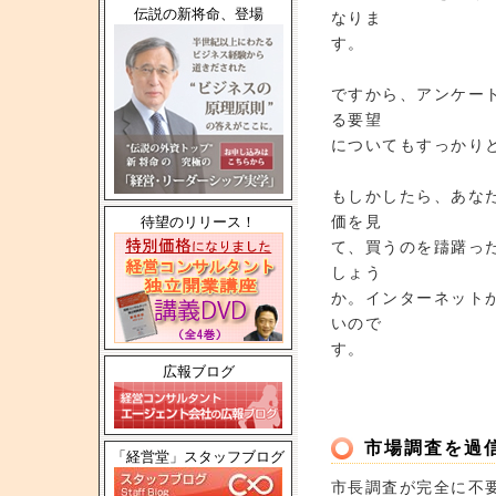
伝説の新将命、登場
なりま
す。
ですから、アンケー
る要望
についてもすっかり
もしかしたら、あな
価を見
待望のリリース！
て、買うのを躊躇っ
しょう
か。インターネット
いので
す。
広報ブログ
市場調査を過
「経営堂」スタッフブログ
市長調査が完全に不