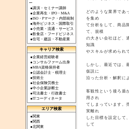
ー
●
講演・セミナー講師
どのような業界であ
●
企業再生・IPO・M&A
を集め
●
ISO・Pマーク・内部統制
●
海外ビジネス・国際取引
て分析をして、商品
●
小売業・流通・サービス
て、規模
●
飲食店・フードビジネス
の大きい会社ほど、
●
住宅・建設・不動産業
知識
キャリア検索
やスキルが求められ
●
企業経営経験者
●
コンサルファーム出身
しかし、最近では、
●
MBA資格保持者
仮説に
●
公認会計士・税理士
●
技術士
沿った分析・解釈に
●
社会保険労務士
●
中小企業診断士
客観性という後ろ盾
●
司法書士・行政書士
用され
●
ITコーディネータ
てしまっています。
エリア検索
実離れ
●
関東
した目標を設定して
●
関西
して
●
北関東