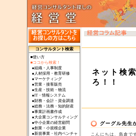
コンサルタント検索
■使い方
■ココから検索！
●
組織・人事制度
ネット検
●
人材採用・教育研修
●
マーケティング
ろ！！
●
営業・接客販売
●
生産・技術・物流
●
IT・情報システム
●
財務・会計・資金調達
●
総務・法務・知的財産
●
事業計画書作成
●
大企業コンサルティング
●
中小企業の経営顧問
グーグル先生
●
創業・小規模企業
●
新規事業・社内ベンチャ
こんにちは、島倉で