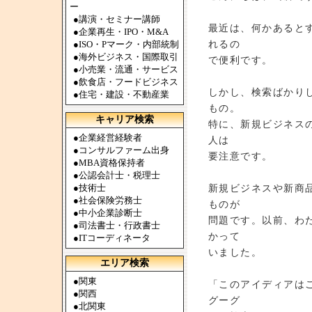
ー
●
講演・セミナー講師
最近は、何かあると
●
企業再生・IPO・M&A
れるの
●
ISO・Pマーク・内部統制
●
海外ビジネス・国際取引
で便利です。
●
小売業・流通・サービス
●
飲食店・フードビジネス
しかし、検索ばかり
●
住宅・建設・不動産業
もの。
キャリア検索
特に、新規ビジネス
●
企業経営経験者
人は
●
コンサルファーム出身
要注意です。
●
MBA資格保持者
●
公認会計士・税理士
●
技術士
新規ビジネスや新商
●
社会保険労務士
ものが
●
中小企業診断士
問題です。以前、わ
●
司法書士・行政書士
かって
●
ITコーディネータ
いました。
エリア検索
●
関東
「このアイディアは
●
関西
グーグ
●
北関東