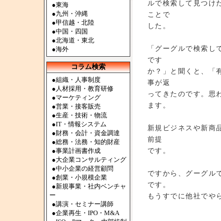
ルで検索して見つけ
●
東海
●
九州・沖縄
ことで
●
甲信越・北陸
した。
●
中国・四国
●
北海道・東北
「グーグルで検索し
●
海外
です
コラム検索
か？」と聞くと、「
●組織・人事制度
事が返
●人材採用・教育研修
ってきたのです。思
●マーケティング
ます。
●営業・接客販売
●生産・技術・物流
●IT・情報システム
新規ビジネスや新商
●財務・会計・資金調達
前提
●総務・法務・知的財産
です。
●事業計画書作成
●大企業コンサルティング
●中小企業の経営顧問
ですから、グーグル
●創業・小規模企業
です。
●新規事業・社内ベンチャ
ー
もうすでに他社でや
●講演・セミナー講師
●企業再生・IPO・M&A