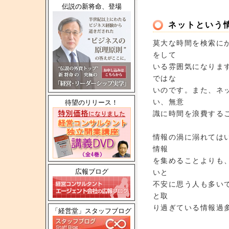
伝説の新将命、登場
ネットという
莫大な時間を検索に
をして
いる雰囲気になりま
ではな
いのです。また、ネ
い、無意
待望のリリース！
識に時間を浪費する
情報の渦に溺れては
情報
を集めることよりも
広報ブログ
いと
不安に思う人も多い
と取
り過ぎている情報過
「経営堂」スタッフブログ