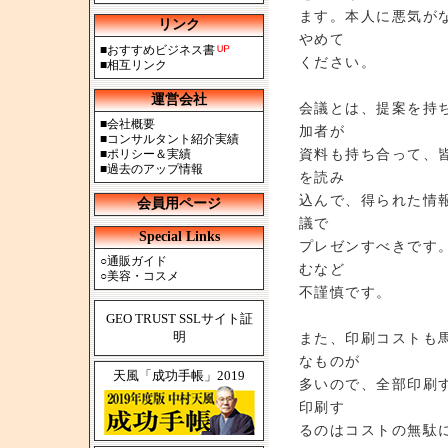
ます。本人に悪気が
リンク
やめて
■
おすすめビジネス書
ください。
■
相互リンク
運営会社
会議とは、提案を持
■
会社概要
加者が
■
コンサルタント紹介実績
資料も持ち合って、
■
ポリシー＆実績
■
過去のアップ情報
を読み
込んで、得られた情
会員用ページ
議で
Special Links
プレゼンすべきです
○
通販ガイド
むなど
○
美容・コスメ
不謹慎です。
GEO TRUST SSLサイト証
明
また、印刷コストも
なものが
天風「成功手帳」2019
多いので、全部印刷
印刷す
るのはコストの無駄