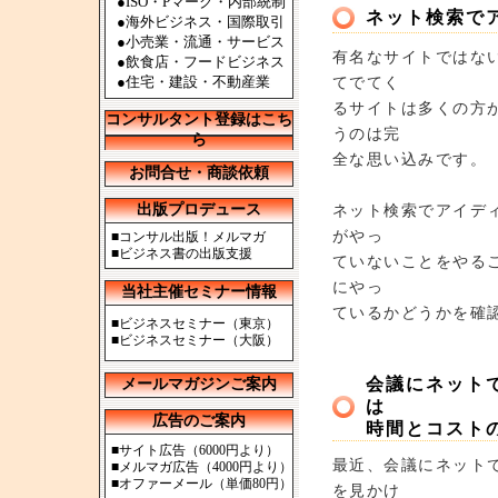
●ISO・Pマーク・内部統制
ネット検索で
●海外ビジネス・国際取引
●小売業・流通・サービス
有名なサイトではな
●飲食店・フードビジネス
●住宅・建設・不動産業
てでてく
るサイトは多くの方
コンサルタント登録はこち
うのは完
ら
全な思い込みです。
お問合せ・商談依頼
出版プロデュース
ネット検索でアイデ
がやっ
■
コンサル出版！メルマガ
■
ビジネス書の出版支援
ていないことをやる
にやっ
当社主催セミナー情報
ているかどうかを確
■
ビジネスセミナー（東京）
■
ビジネスセミナー（大阪）
会議にネット
メールマガジンご案内
は
広告のご案内
時間とコスト
■
サイト広告（6000円より）
最近、会議にネット
■
メルマガ広告（4000円より）
■
オファーメール（単価80円）
を見かけ