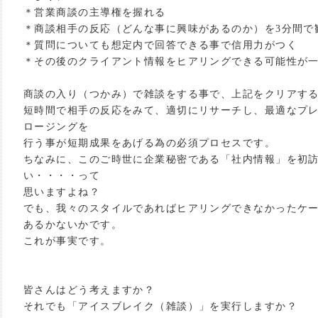
＊営業商談の主導権を握れる
＊商談相手の反応（どんな事に興味があるのか）を3分間で
＊質問についても想定内で回答できる事で信用力がつく
＊その後のクライアント情報をヒアリングできる可能性が
商談の入り（つかみ）で雑談をする事で、上記をクリアす
短時間で相手の反応をみて、適切にリサーチし、最適なプ
ロージングを
行う事が短期成果をあげる為の必須プロセスです。
ちなみに、このご時世に企業秘密である「社内情報」を初
い・・・・って
思いますよね？
でも、我々のスタイルであればヒアリングできなかったケース
あるかないかです。
これが事実です。
皆さんはどう考えますか？
それでも「アイスブレイク（雑談）」を実行しますか？