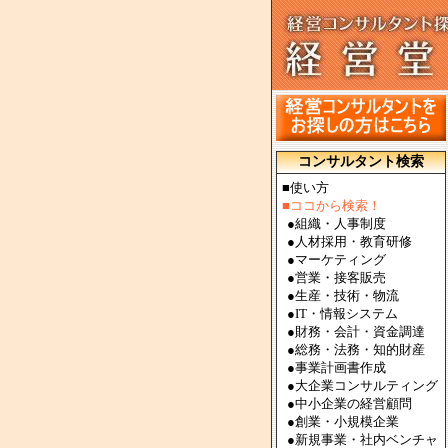
コンサルタント検索
■使い方
■ココから検索！
●
組織・人事制度
●
人材採用・教育研修
●
マーケティング
●
営業・接客販売
●
生産・技術・物流
●
IT・情報システム
●
財務・会計・資金調達
●
総務・法務・知的財産
●
事業計画書作成
●
大企業コンサルティング
●
中小企業の経営顧問
●
創業・小規模企業
●
新規事業・社内ベンチャ