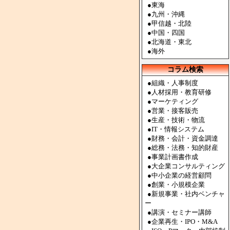
●
東海
●
九州・沖縄
●
甲信越・北陸
●
中国・四国
●
北海道・東北
●
海外
コラム検索
●組織・人事制度
●人材採用・教育研修
●マーケティング
●営業・接客販売
●生産・技術・物流
●IT・情報システム
●財務・会計・資金調達
●総務・法務・知的財産
●事業計画書作成
●大企業コンサルティング
●中小企業の経営顧問
●創業・小規模企業
●新規事業・社内ベンチャ
ー
●講演・セミナー講師
●企業再生・IPO・M&A