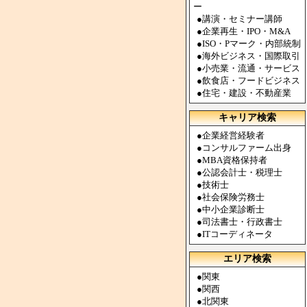
ー
●
講演・セミナー講師
●
企業再生・IPO・M&A
●
ISO・Pマーク・内部統制
●
海外ビジネス・国際取引
●
小売業・流通・サービス
●
飲食店・フードビジネス
●
住宅・建設・不動産業
キャリア検索
●
企業経営経験者
●
コンサルファーム出身
●
MBA資格保持者
●
公認会計士・税理士
●
技術士
●
社会保険労務士
●
中小企業診断士
●
司法書士・行政書士
●
ITコーディネータ
エリア検索
●
関東
●
関西
●
北関東