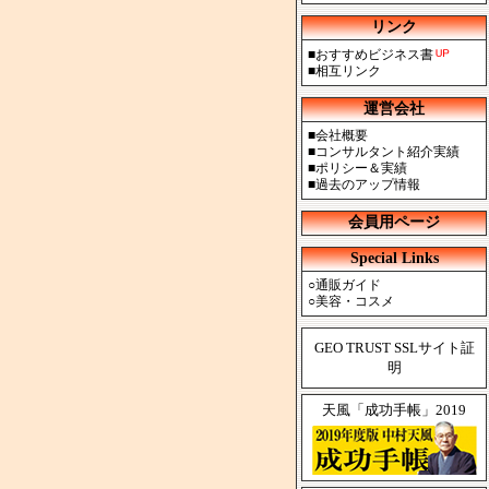
リンク
■
おすすめビジネス書
■
相互リンク
運営会社
■
会社概要
■
コンサルタント紹介実績
■
ポリシー＆実績
■
過去のアップ情報
会員用ページ
Special Links
○
通販ガイド
○
美容・コスメ
GEO TRUST SSLサイト証
明
天風「成功手帳」2019