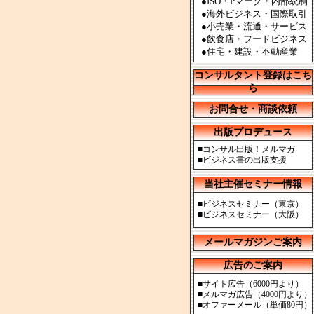
●ISO・Pマーク・内部統制
●海外ビジネス・国際取引
●小売業・流通・サービス
●飲食店・フードビジネス
●住宅・建設・不動産業
コンサルタント登録はこち
ら
お問合せ・商談依頼
出版プロデュース
■
コンサル出版！メルマガ
■
ビジネス書の出版支援
当社主催セミナー情報
■
ビジネスセミナー（東京）
■
ビジネスセミナー（大阪）
メールマガジンご案内
広告のご案内
■
サイト広告（6000円より）
■
メルマガ広告（4000円より）
■
オファーメール（単価80円）