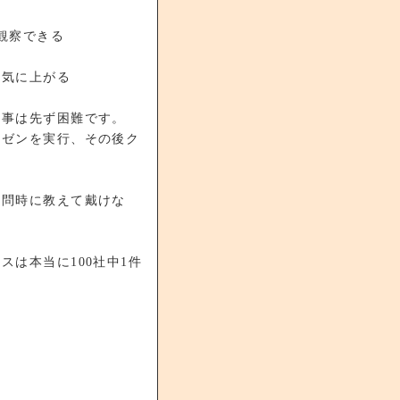
観察できる
一気に上がる
る事は先ず困難です。
レゼンを実行、その後ク
訪問時に教えて戴けな
は本当に100社中1件