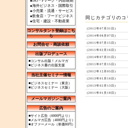
●ISO・Pマーク・内部統制
●海外ビジネス・国際取引
●小売業・流通・サービス
●飲食店・フードビジネス
同じカテゴリのコ
●住宅・建設・不動産業
(2012年07月31日)
コンサルタント登録はこち
ら
(2014年08月07日)
(2011年07月15日)
お問合せ・商談依頼
(2011年02月16日)
出版プロデュース
(2014年07月31日)
■
コンサル出版！メルマガ
(2011年07月15日)
■
ビジネス書の出版支援
(2012年12月05日)
当社主催セミナー情報
(2013年01月16日)
■
ビジネスセミナー（東京）
(2013年02月13日)
■
ビジネスセミナー（大阪）
(2011年01月18日)
メールマガジンご案内
広告のご案内
■
サイト広告（6000円より）
■
メルマガ広告（4000円より）
■
オファーメール（単価80円）