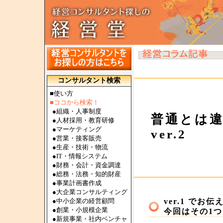
コンサルタント検索
■使い方
■ココから検索！
●
組織・人事制度
普通とは
●
人材採用・教育研修
●
マーケティング
ver.2
●
営業・接客販売
●
生産・技術・物流
●
IT・情報システム
●
財務・会計・資金調達
●
総務・法務・知的財産
●
事業計画書作成
●
大企業コンサルティング
●
中小企業の経営顧問
ver.1 で
●
創業・小規模企業
今回はその1
●
新規事業・社内ベンチャ