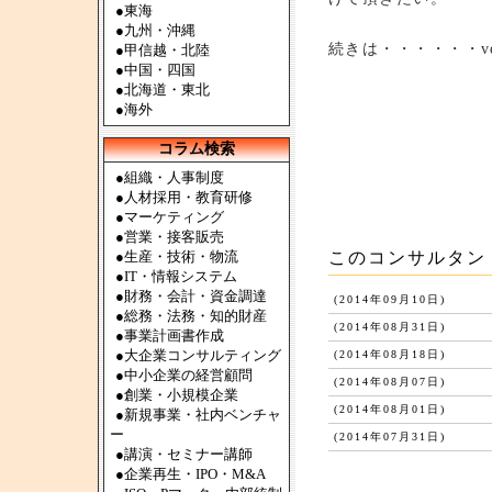
●
東海
●
九州・沖縄
続きは・・・・・・ve
●
甲信越・北陸
●
中国・四国
●
北海道・東北
●
海外
コラム検索
●組織・人事制度
●人材採用・教育研修
●マーケティング
●営業・接客販売
●生産・技術・物流
このコンサルタン
●IT・情報システム
●財務・会計・資金調達
(2014年09月10日)
●総務・法務・知的財産
(2014年08月31日)
●事業計画書作成
●大企業コンサルティング
(2014年08月18日)
●中小企業の経営顧問
(2014年08月07日)
●創業・小規模企業
(2014年08月01日)
●新規事業・社内ベンチャ
ー
(2014年07月31日)
●講演・セミナー講師
●企業再生・IPO・M&A