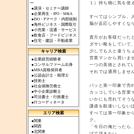
１）持ち物に気を使
ー
●
講演・セミナー講師
●
企業再生・IPO・M&A
すべてはシンプル。
●
ISO・Pマーク・内部統制
脳が反応しやすくな
●
海外ビジネス・国際取引
●
小売業・流通・サービス
●
飲食店・フードビジネス
貴方がお客様だった
●
住宅・建設・不動産業
ダサい靴をしていて
少しでも人と違うち
キャリア検索
営業マンから買いま
●
企業経営経験者
●
コンサルファーム出身
一つの美徳とされて
●
MBA資格保持者
それでは通用しませ
●
公認会計士・税理士
●
技術士
パッと第一印象で売
●
社会保険労務士
●
中小企業診断士
カッコしている営業
●
司法書士・行政書士
いかにも売れてそう
●
ITコーディネータ
謙虚を勘違いしない
すべては第一印象か
エリア検索
ク。
●
関東
●
関西
「今日の俺だったら
●
北関東
げて頂きたい。