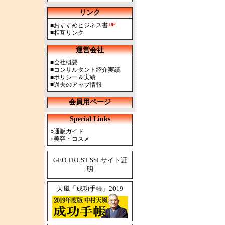
リンク
■
おすすめビジネス書
■
相互リンク
運営会社
■
会社概要
■
コンサルタント紹介実績
■
ポリシー＆実績
■
過去のアップ情報
会員用ページ
Special Links
○
通販ガイド
○
美容・コスメ
GEO TRUST SSLサイト証
明
天風「成功手帳」2019