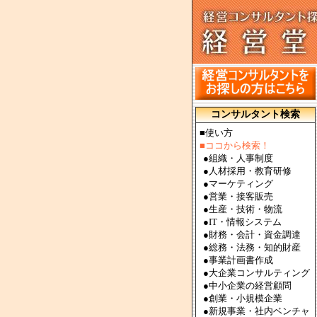
コンサルタント検索
■使い方
■ココから検索！
●
組織・人事制度
●
人材採用・教育研修
●
マーケティング
●
営業・接客販売
●
生産・技術・物流
●
IT・情報システム
●
財務・会計・資金調達
●
総務・法務・知的財産
●
事業計画書作成
●
大企業コンサルティング
●
中小企業の経営顧問
●
創業・小規模企業
●
新規事業・社内ベンチャ