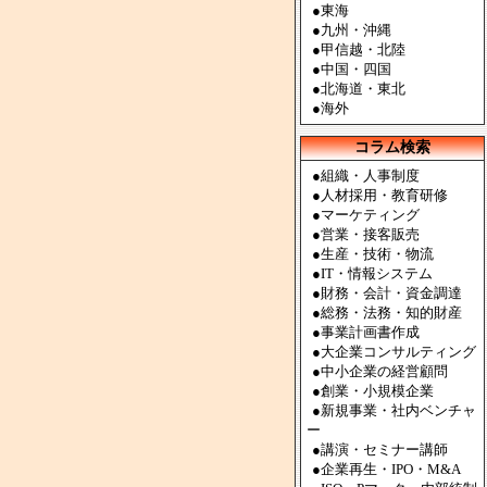
●
東海
●
九州・沖縄
●
甲信越・北陸
●
中国・四国
●
北海道・東北
●
海外
コラム検索
●組織・人事制度
●人材採用・教育研修
●マーケティング
●営業・接客販売
●生産・技術・物流
●IT・情報システム
●財務・会計・資金調達
●総務・法務・知的財産
●事業計画書作成
●大企業コンサルティング
●中小企業の経営顧問
●創業・小規模企業
●新規事業・社内ベンチャ
ー
●講演・セミナー講師
●企業再生・IPO・M&A