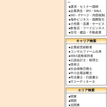
ー
●
講演・セミナー講師
●
企業再生・IPO・M&A
●
ISO・Pマーク・内部統制
●
海外ビジネス・国際取引
●
小売業・流通・サービス
●
飲食店・フードビジネス
●
住宅・建設・不動産業
キャリア検索
●
企業経営経験者
●
コンサルファーム出身
●
MBA資格保持者
●
公認会計士・税理士
●
技術士
●
社会保険労務士
●
中小企業診断士
●
司法書士・行政書士
●
ITコーディネータ
エリア検索
●
関東
●
関西
●
北関東