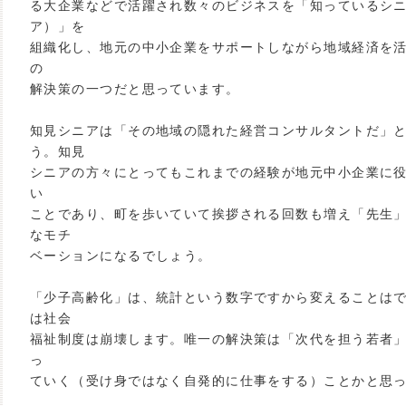
る大企業などで活躍され数々のビジネスを「知っているシ
ア）」を
組織化し、地元の中小企業をサポートしながら地域経済を
の
解決策の一つだと思っています。
知見シニアは「その地域の隠れた経営コンサルタントだ」
う。知見
シニアの方々にとってもこれまでの経験が地元中小企業に
い
ことであり、町を歩いていて挨拶される回数も増え「先生
なモチ
ベーションになるでしょう。
「少子高齢化」は、統計という数字ですから変えることは
は社会
福祉制度は崩壊します。唯一の解決策は「次代を担う若者
っ
ていく（受け身ではなく自発的に仕事をする）ことかと思