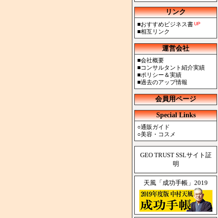
リンク
■
おすすめビジネス書
■
相互リンク
運営会社
■
会社概要
■
コンサルタント紹介実績
■
ポリシー＆実績
■
過去のアップ情報
会員用ページ
Special Links
○
通販ガイド
○
美容・コスメ
GEO TRUST SSLサイト証
明
天風「成功手帳」2019