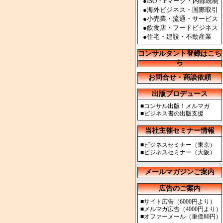
●ISO・Pマーク・内部統制
●海外ビジネス・国際取引
●小売業・流通・サービス
●飲食店・フードビジネス
●住宅・建設・不動産業
コンサルタント登録はこち
ら
お問合せ・商談依頼
出版プロデュース
■
コンサル出版！メルマガ
■
ビジネス書の出版支援
当社主催セミナー情報
■
ビジネスセミナー（東京）
■
ビジネスセミナー（大阪）
メールマガジンご案内
広告のご案内
■
サイト広告（6000円より）
■
メルマガ広告（4000円より）
■
オファーメール（単価80円）