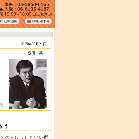
2015年03月21日
森田 英一
顧問
救う
静でのんびりしたいい所