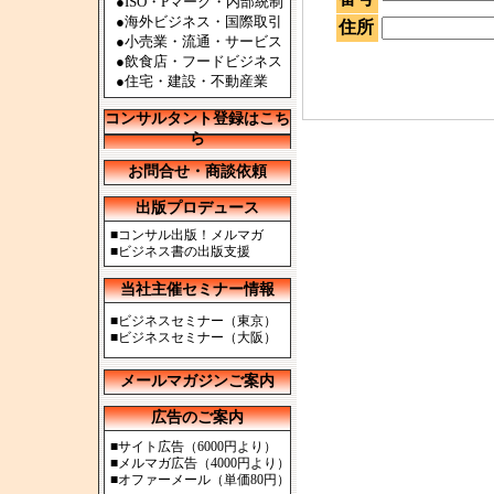
●ISO・Pマーク・内部統制
●海外ビジネス・国際取引
住所
●小売業・流通・サービス
●飲食店・フードビジネス
●住宅・建設・不動産業
コンサルタント登録はこち
ら
お問合せ・商談依頼
出版プロデュース
■
コンサル出版！メルマガ
■
ビジネス書の出版支援
当社主催セミナー情報
■
ビジネスセミナー（東京）
■
ビジネスセミナー（大阪）
メールマガジンご案内
広告のご案内
■
サイト広告（6000円より）
■
メルマガ広告（4000円より）
■
オファーメール（単価80円）