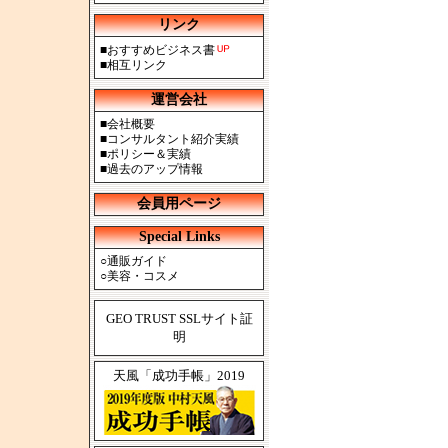
リンク
■
おすすめビジネス書
■
相互リンク
運営会社
■
会社概要
■
コンサルタント紹介実績
■
ポリシー＆実績
■
過去のアップ情報
会員用ページ
Special Links
○
通販ガイド
○
美容・コスメ
GEO TRUST SSLサイト証
明
天風「成功手帳」2019