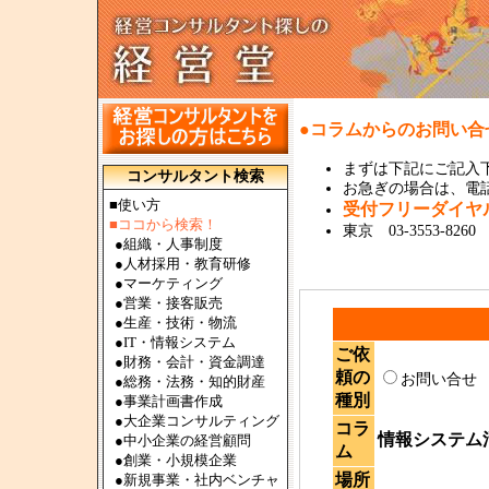
●コラムからのお問い合
まずは下記にご記入
コンサルタント検索
お急ぎの場合は、電話で
■使い方
受付フリーダイ
■ココから検索！
東京 03-3553-8260
●
組織・人事制度
●
人材採用・教育研修
●
マーケティング
●
営業・接客販売
●
生産・技術・物流
●
IT・情報システム
ご依
●
財務・会計・資金調達
頼の
お問い合
●
総務・法務・知的財産
種別
●
事業計画書作成
●
大企業コンサルティング
コラ
情報システム
●
中小企業の経営顧問
ム
●
創業・小規模企業
場所
●
新規事業・社内ベンチャ