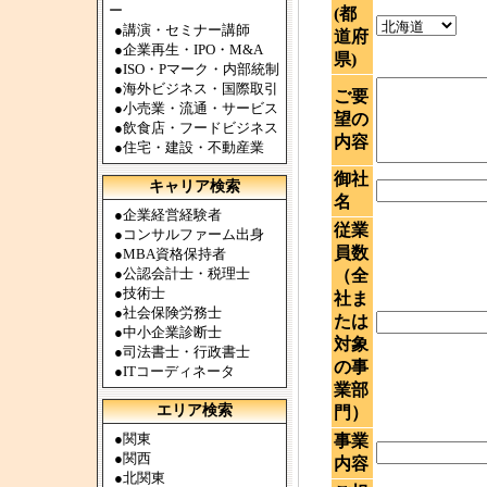
ー
(都
●
講演・セミナー講師
道府
●
企業再生・IPO・M&A
県)
●
ISO・Pマーク・内部統制
●
海外ビジネス・国際取引
ご要
●
小売業・流通・サービス
望の
●
飲食店・フードビジネス
内容
●
住宅・建設・不動産業
御社
キャリア検索
名
●
企業経営経験者
従業
●
コンサルファーム出身
員数
●
MBA資格保持者
●
公認会計士・税理士
（全
●
技術士
社ま
●
社会保険労務士
たは
●
中小企業診断士
対象
●
司法書士・行政書士
の事
●
ITコーディネータ
業部
エリア検索
門）
●
関東
事業
●
関西
内容
●
北関東