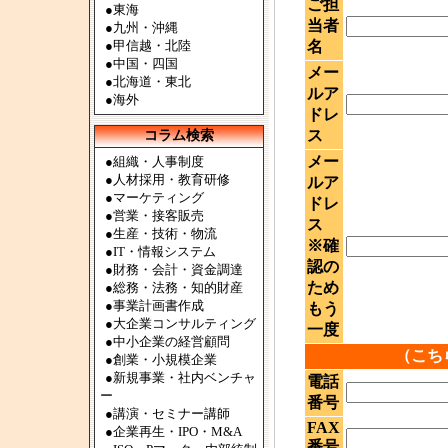
ご担
●
東海
当者
●
九州・沖縄
●
甲信越・北陸
名
●
中国・四国
メー
●
北海道・東北
ルア
●
海外
ドレ
ス
コラム検索
メー
●組織・人事制度
●人材採用・教育研修
ルア
●マーケティング
ドレ
●営業・接客販売
ス
●生産・技術・物流
※確
●IT・情報システム
認の
●財務・会計・資金調達
ため
●総務・法務・知的財産
●事業計画書作成
もう
●大企業コンサルティング
一度
●中小企業の経営顧問
（こち
●創業・小規模企業
●新規事業・社内ベンチャ
電話
ー
番号
●講演・セミナー講師
FAX
●企業再生・IPO・M&A
番号