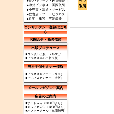
●ISO・Pマーク・内部統制
●海外ビジネス・国際取引
住所
●小売業・流通・サービス
●飲食店・フードビジネス
●住宅・建設・不動産業
コンサルタント登録はこち
ら
お問合せ・商談依頼
出版プロデュース
■
コンサル出版！メルマガ
■
ビジネス書の出版支援
当社主催セミナー情報
■
ビジネスセミナー（東京）
■
ビジネスセミナー（大阪）
メールマガジンご案内
広告のご案内
■
サイト広告（6000円より）
■
メルマガ広告（4000円より）
■
オファーメール（単価80円）