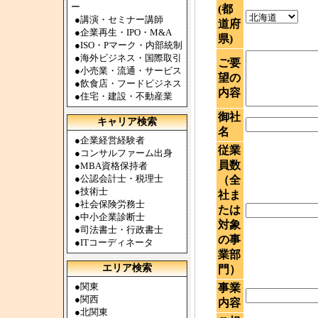
ー
(都
●
講演・セミナー講師
道府
●
企業再生・IPO・M&A
県)
●
ISO・Pマーク・内部統制
●
海外ビジネス・国際取引
ご要
●
小売業・流通・サービス
望の
●
飲食店・フードビジネス
内容
●
住宅・建設・不動産業
御社
キャリア検索
名
●
企業経営経験者
従業
●
コンサルファーム出身
員数
●
MBA資格保持者
●
公認会計士・税理士
（全
●
技術士
社ま
●
社会保険労務士
たは
●
中小企業診断士
対象
●
司法書士・行政書士
の事
●
ITコーディネータ
業部
エリア検索
門）
●
関東
事業
●
関西
内容
●
北関東