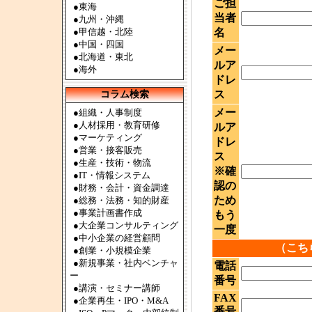
ご担
●
東海
当者
●
九州・沖縄
●
甲信越・北陸
名
●
中国・四国
メー
●
北海道・東北
ルア
●
海外
ドレ
ス
コラム検索
メー
●組織・人事制度
●人材採用・教育研修
ルア
●マーケティング
ドレ
●営業・接客販売
ス
●生産・技術・物流
※確
●IT・情報システム
認の
●財務・会計・資金調達
ため
●総務・法務・知的財産
●事業計画書作成
もう
●大企業コンサルティング
一度
●中小企業の経営顧問
（こち
●創業・小規模企業
●新規事業・社内ベンチャ
電話
ー
番号
●講演・セミナー講師
FAX
●企業再生・IPO・M&A
番号