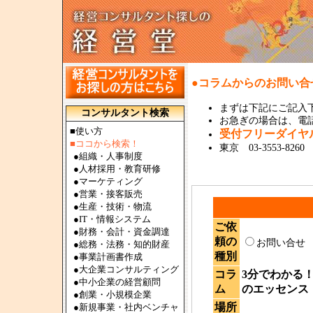
●コラムからのお問い合
まずは下記にご記入
コンサルタント検索
お急ぎの場合は、電話で
■使い方
受付フリーダイ
■ココから検索！
東京 03-3553-8260
●
組織・人事制度
●
人材採用・教育研修
●
マーケティング
●
営業・接客販売
●
生産・技術・物流
●
IT・情報システム
ご依
●
財務・会計・資金調達
頼の
お問い合
●
総務・法務・知的財産
種別
●
事業計画書作成
●
大企業コンサルティング
コラ
3分でわかる
●
中小企業の経営顧問
ム
のエッセンス（
●
創業・小規模企業
場所
●
新規事業・社内ベンチャ