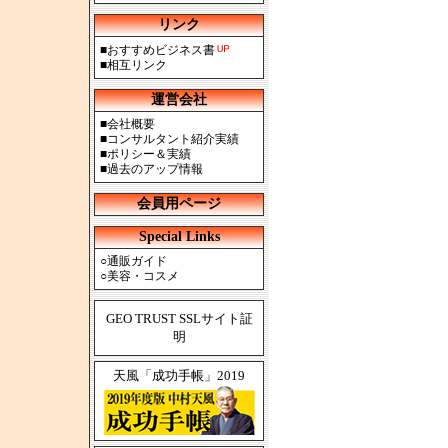
リンク
■
おすすめビジネス書
■
相互リンク
運営会社
■
会社概要
■
コンサルタント紹介実績
■
ポリシー＆実績
■
過去のアップ情報
会員用ページ
Special Links
○
通販ガイド
○
美容・コスメ
GEO TRUST SSLサイト証
明
天風「成功手帳」2019