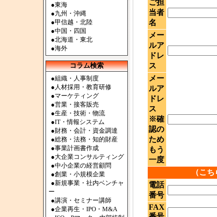
ご担
●
東海
当者
●
九州・沖縄
●
甲信越・北陸
名
●
中国・四国
メー
●
北海道・東北
ルア
●
海外
ドレ
ス
コラム検索
メー
●組織・人事制度
●人材採用・教育研修
ルア
●マーケティング
ドレ
●営業・接客販売
ス
●生産・技術・物流
※確
●IT・情報システム
認の
●財務・会計・資金調達
ため
●総務・法務・知的財産
●事業計画書作成
もう
●大企業コンサルティング
一度
●中小企業の経営顧問
（こち
●創業・小規模企業
●新規事業・社内ベンチャ
電話
ー
番号
●講演・セミナー講師
FAX
●企業再生・IPO・M&A
番号