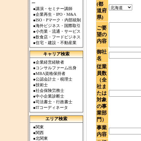
ー
(都
●
講演・セミナー講師
道府
●
企業再生・IPO・M&A
県)
●
ISO・Pマーク・内部統制
●
海外ビジネス・国際取引
ご要
●
小売業・流通・サービス
望の
●
飲食店・フードビジネス
内容
●
住宅・建設・不動産業
御社
キャリア検索
名
●
企業経営経験者
従業
●
コンサルファーム出身
員数
●
MBA資格保持者
●
公認会計士・税理士
（全
●
技術士
社ま
●
社会保険労務士
たは
●
中小企業診断士
対象
●
司法書士・行政書士
の事
●
ITコーディネータ
業部
エリア検索
門）
●
関東
事業
●
関西
内容
●
北関東