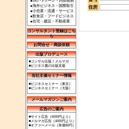
●ISO・Pマーク・内部統制
●海外ビジネス・国際取引
住所
●小売業・流通・サービス
●飲食店・フードビジネス
●住宅・建設・不動産業
コンサルタント登録はこち
ら
お問合せ・商談依頼
出版プロデュース
■
コンサル出版！メルマガ
■
ビジネス書の出版支援
当社主催セミナー情報
■
ビジネスセミナー（東京）
■
ビジネスセミナー（大阪）
メールマガジンご案内
広告のご案内
■
サイト広告（6000円より）
■
メルマガ広告（4000円より）
■
オファーメール（単価80円）