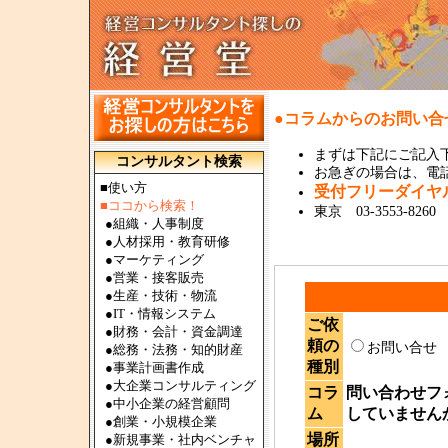
●コラムからのお問い合
まずは下記にご記入
コンサルタント検索
お急ぎの場合は、電話で
■使い方
受付フリーダイ
■ココから検索！
東京 03-3553-8260
●
組織・人事制度
●
人材採用・教育研修
●
マーケティング
●
営業・接客販売
●
生産・技術・物流
●
IT・情報システム
ご依
●
財務・会計・資金調達
頼の
お問い合
●
総務・法務・知的財産
種別
●
事業計画書作成
●
大企業コンサルティング
コラ
問い合わせフ
●
中小企業の経営顧問
ム
していません
●
創業・小規模企業
場所
●
新規事業・社内ベンチャ