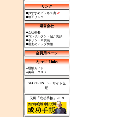
リンク
■
おすすめビジネス書
■
相互リンク
運営会社
■
会社概要
■
コンサルタント紹介実績
■
ポリシー＆実績
■
過去のアップ情報
会員用ページ
Special Links
○
通販ガイド
○
美容・コスメ
GEO TRUST SSLサイト証
明
天風「成功手帳」2019