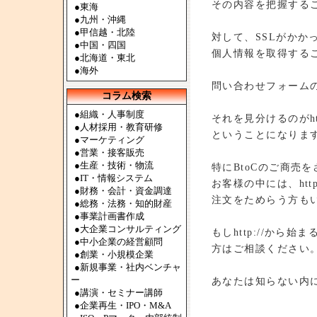
その内容を把握する
●
東海
●
九州・沖縄
●
甲信越・北陸
対して、SSLがか
●
中国・四国
個人情報を取得する
●
北海道・東北
●
海外
問い合わせフォームの
コラム検索
●組織・人事制度
それを見分けるのがhtt
●人材採用・教育研修
ということになりま
●マーケティング
●営業・接客販売
●生産・技術・物流
特にBtoCのご商売
●IT・情報システム
お客様の中には、htt
●財務・会計・資金調達
注文をためらう方も
●総務・法務・知的財産
●事業計画書作成
●大企業コンサルティング
もしhttp://から始
●中小企業の経営顧問
方はご相談ください
●創業・小規模企業
●新規事業・社内ベンチャ
ー
あなたは知らない内
●講演・セミナー講師
●企業再生・IPO・M&A