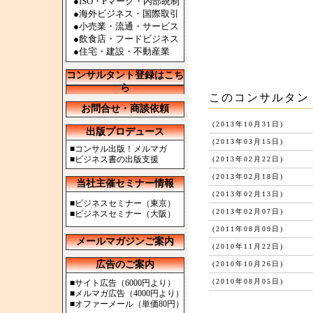
●ISO・Pマーク・内部統制
●海外ビジネス・国際取引
●小売業・流通・サービス
●飲食店・フードビジネス
●住宅・建設・不動産業
コンサルタント登録はこち
ら
このコンサルタン
お問合せ・商談依頼
(2013年10月31日)
出版プロデュース
(2013年03月15日)
■
コンサル出版！メルマガ
■
ビジネス書の出版支援
(2013年02月22日)
(2013年02月18日)
当社主催セミナー情報
(2013年02月13日)
■
ビジネスセミナー（東京）
(2013年02月07日)
■
ビジネスセミナー（大阪）
(2011年08月09日)
メールマガジンご案内
(2010年11月22日)
広告のご案内
(2010年10月26日)
(2010年08月05日)
■
サイト広告（6000円より）
■
メルマガ広告（4000円より）
■
オファーメール（単価80円）