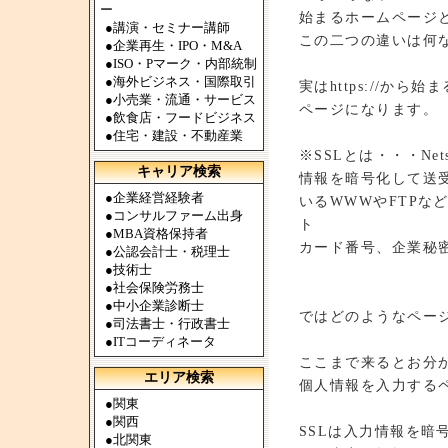
ー
始まるホームページとh
●
講演・セミナー講師
この二つの違いは何
●
企業再生・IPO・M&A
●
ISO・Pマーク・内部統制
●
海外ビジネス・国際取引
実はhttps://か
●
小売業・流通・サービス
ページになります。
●
飲食店・フードビジネス
●
住宅・建設・不動産業
※SSLとは・・・Net
キャリア検索
情報を暗号化して送
●
企業経営経験者
いるWWWやFTP
●
コンサルファーム出身
ト
●
MBA資格保持者
カード番号、企業秘
●
公認会計士・税理士
●
技術士
●
社会保険労務士
●
中小企業診断士
ではどのようなページに
●
司法書士・行政書士
●
ITコーディネータ
ここまで来るとお分
エリア検索
個人情報を入力する
●
関東
●
関西
SSLは入力情報を
●
北関東