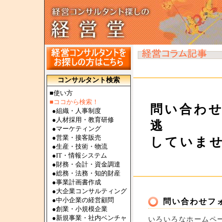
コンサルタント検索
■使い方
■ココから検索！
問い合わ
●
組織・人事制度
●
人材採用・教育研修
逃
●
マーケティング
●
営業・接客販売
していま
●
生産・技術・物流
●
IT・情報システム
●
財務・会計・資金調達
●
総務・法務・知的財産
●
事業計画書作成
●
大企業コンサルティング
●
中小企業の経営顧問
問い合わせフ
●
創業・小規模企業
●
新規事業・社内ベンチャ
いろいろなホームペー